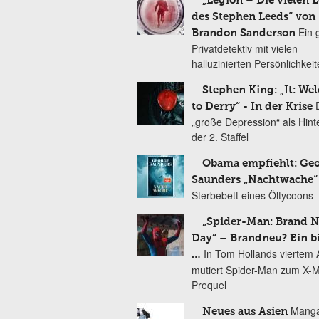
„Legion – Die vielen 
des Stephen Leeds“ von
Ein 
Brandon Sanderson
Privatdetektiv mit vielen
halluzinierten Persönlichkei
Stephen King: „It: We
to Derry“ - In der Krise
„große Depression“ als Hint
der 2. Staffel
Obama empfiehlt: Ge
Saunders „Nachtwache“
Sterbebett eines Öltycoons
„Spider-Man: Brand 
Day“ – Brandneu? Ein b
In Tom Hollands viertem Au
…
mutiert Spider-Man zum X-
Prequel
Manga
Neues aus Asien