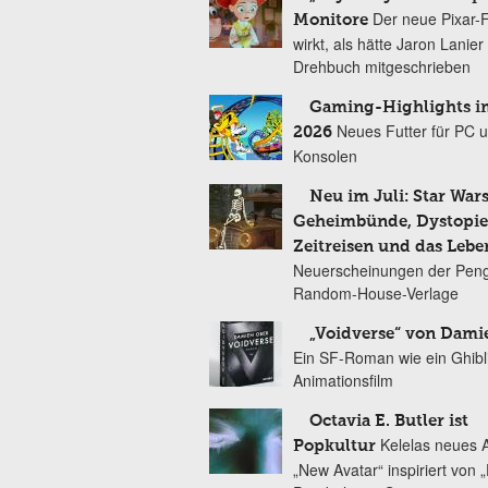
Der neue Pixar-
Monitore
wirkt, als hätte Jaron Lanie
Drehbuch mitgeschrieben
Gaming-Highlights im
Neues Futter für PC 
2026
Konsolen
Neu im Juli: Star Wars
Geheimbünde, Dystopien
Zeitreisen und das Lebe
Neuerscheinungen der Peng
Random-House-Verlage
„Voidverse“ von Dami
Ein SF-Roman wie ein Ghibl
Animationsfilm
Octavia E. Butler ist
Kelelas neues 
Popkultur
„New Avatar“ inspiriert von 