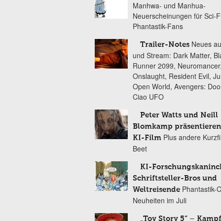
Manhwa- und Manhua-
Neuerscheinungen für Sci-F
Phantastik-Fans
Neues au
Trailer-Notes
und Stream: Dark Matter, B
Runner 2099, Neuromancer
Onslaught, Resident Evil, Ju
Open World, Avengers: Do
Ciao UFO
Peter Watts und Neill
Blomkamp präsentieren
Plus andere Kurzf
KI-Film
Beet
KI-Forschungskaninc
Schriftsteller-Bros und
Phantastik-
Weltreisende
Neuheiten im Juli
„Toy Story 5“ – Kamp