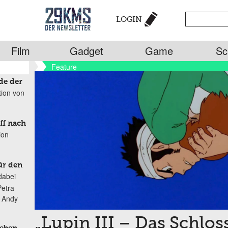
LOGIN
Film
Gadget
Game
Sc
Feature
de der
tion von
ff nach
ion
ür den
dabei
Petra
n Andy
„Lupin III – Das Schlos