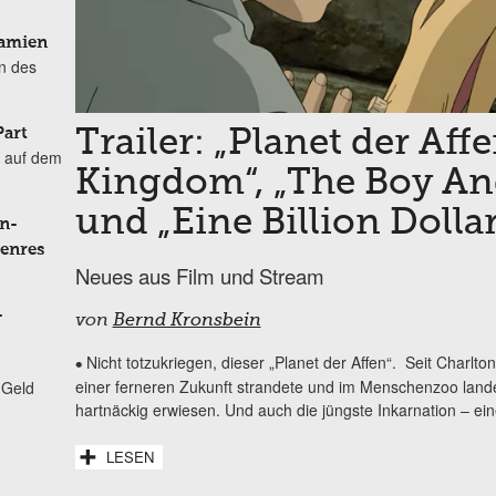
Damien
n des
Trailer: „Planet der Aff
Part
 auf dem
Kingdom“, „The Boy An
und „Eine Billion Dollar
n-
Genres
Neues aus Film und Stream
-
von
Bernd Kronsbein
Nicht totzukriegen, dieser „Planet der Affen“. Seit Charlt
•
einer ferneren Zukunft strandete und im Menschenzoo landet
 Geld
hartnäckig erwiesen. Und auch die jüngste Inkarnation – ein
LESEN