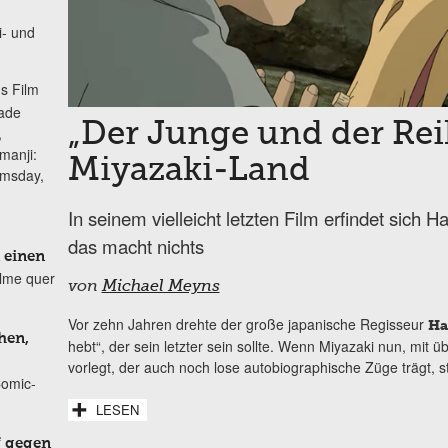
i- und
s Film
lade
„Der Junge und der Reih
,
manji:
Miyazaki-Land
omsday,
In seinem vielleicht letzten Film erfindet sich 
das macht nichts
 einen
ilme quer
von
Michael Meyns
Vor zehn Jahren drehte der große japanische Regisseur
Ha
hen,
hebt“, der sein letzter sein sollte. Wenn Miyazaki nun, mit 
vorlegt, der auch noch lose autobiographische Züge trägt, st
Comic-
LESEN
f gegen