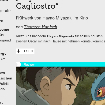
Leben
Cagliostro“
genialer
Frühwerk von Hayao Miyazaki im Kino
ten
von
Thorsten Hanisch
lcome
Die
Kurze Zeit nachdem
für seinen neusten F
Hayao Miyazaki
ergrund
zweiten Oscar mit nach Hause mit nehmen konnte, kommt sei
LESEN
orge
Am
Review
New
isschen
ftritt
Men-
-,