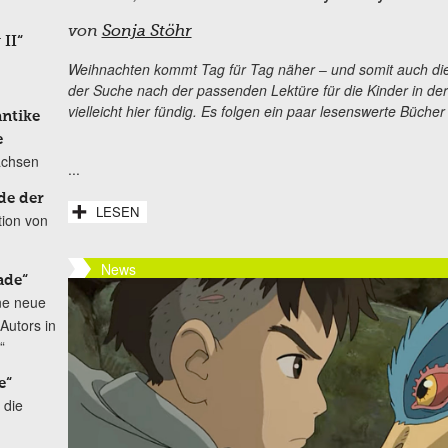
von
Sonja Stöhr
 II“
Weihnachten kommt Tag für Tag näher ‒ und somit auch d
der Suche nach der passenden Lektüre für die Kinder in der
vielleicht hier fündig. Es folgen ein paar lesenswerte Büche
antike
e
achsen
...
de der
LESEN
tion von
News
ade“
ne neue
Autors in
“
e“
 die