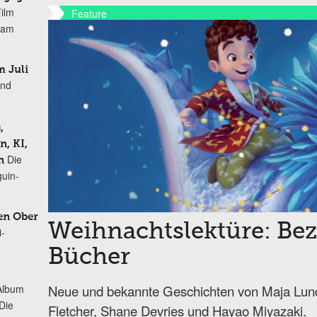
Film
Feature
r am
 Juli
und
,
, KI,
Die
n
uin-
en Ober
Weihnachtslektüre: Be
i-
Bücher
Neue und bekannte Geschichten von Maja Lun
Album
„Die
Fletcher, Shane Devries und Hayao Miyazaki.