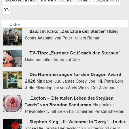
HAYAO MIYAZAKI
SHUNA’S JOURNEY
COMIC
BILDERBUCH
YA
TICKER
Ridley
Bald im Kino: „Das Ende der Sterne“
Scotts Adaption von Peter Hellers Roman
TV-Tipp: „Europas Griff nach den Sternen“
Dokumentation heute auf Arte
Die Nominierungen für den Dragon Award
Mit dabei u.a. James Corey, Joe Hill, Petra Lord
2026
& die Filmadaption von Andy Weirs „Der Astronaut“
„Legion – Die vielen Leben des Stephen
Ein genialer
Leeds“ von Brandon Sanderson
Privatdetektiv mit vielen halluzinierten Persönlichkeiten
Stephen King: „It: Welcome to Derry“ - In der
Die „große Depression“ als Hintergrund der 2.
Krise