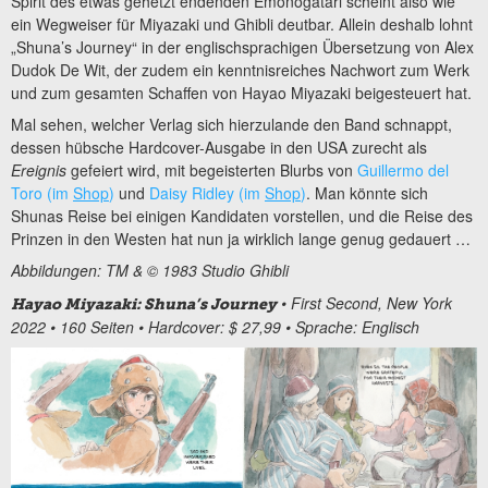
Spirit des etwas gehetzt endenden Emonogatari scheint also wie
ein Wegweiser für Miyazaki und Ghibli deutbar. Allein deshalb lohnt
„Shuna’s Journey“ in der englischsprachigen Übersetzung von Alex
Dudok De Wit, der zudem ein kenntnisreiches Nachwort zum Werk
und zum gesamten Schaffen von Hayao Miyazaki beigesteuert hat.
Mal sehen, welcher Verlag sich hierzulande den Band schnappt,
dessen hübsche Hardcover-Ausgabe in den USA zurecht als
Ereignis
gefeiert wird, mit begeisterten Blurbs von
Guillermo del
Toro (im
Shop
)
und
Daisy Ridley (im
Shop
)
. Man könnte sich
Shunas Reise bei einigen Kandidaten vorstellen, und die Reise des
Prinzen in den Westen hat nun ja wirklich lange genug gedauert …
Abbildungen:
TM & © 1983 Studio Ghibli
• First Second, New York
Hayao Miyazaki: Shuna’s Journey
2022 • 160 Seiten • Hardcover: $ 27,99 • Sprache: Englisch