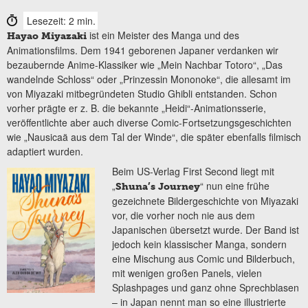
Lesezeit: 2 min.
ist ein Meister des Manga und des
Hayao Miyazaki
Animationsfilms. Dem 1941 geborenen Japaner verdanken wir
bezaubernde Anime-Klassiker wie „Mein Nachbar Totoro“, „Das
wandelnde Schloss“ oder „Prinzessin Mononoke“, die allesamt im
von Miyazaki mitbegründeten Studio Ghibli entstanden. Schon
vorher prägte er z. B. die bekannte „Heidi“-Animationsserie,
veröffentlichte aber auch diverse Comic-Fortsetzungsgeschichten
wie „Nausicaä aus dem Tal der Winde“, die später ebenfalls filmisch
adaptiert wurden.
Beim US-Verlag First Second liegt mit
„
“ nun eine frühe
Shuna’s Journey
gezeichnete Bildergeschichte von Miyazaki
vor, die vorher noch nie aus dem
Japanischen übersetzt wurde. Der Band ist
jedoch kein klassischer Manga, sondern
eine Mischung aus Comic und Bilderbuch,
mit wenigen großen Panels, vielen
Splashpages und ganz ohne Sprechblasen
– in Japan nennt man so eine illustrierte