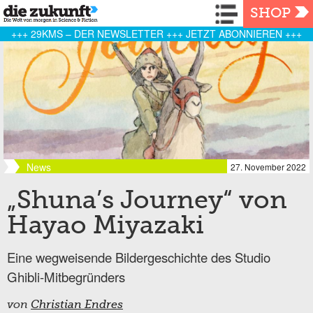
Navigation
SHOP
+++ 29KMS – DER NEWSLETTER +++ JETZT ABONNIEREN +++
News
27. November 2022
„Shuna’s Journey“ von
Hayao Miyazaki
Eine wegweisende Bildergeschichte des Studio
Ghibli-Mitbegründers
von
Christian Endres