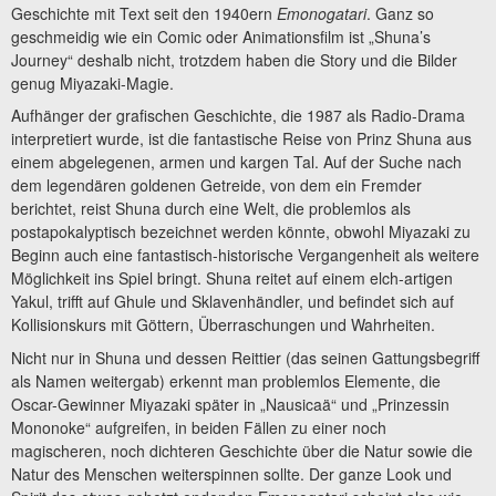
Geschichte mit Text seit den 1940ern
Emonogatari
. Ganz so
geschmeidig wie ein Comic oder Animationsfilm ist „Shuna’s
Journey“ deshalb nicht, trotzdem haben die Story und die Bilder
genug Miyazaki-Magie.
Aufhänger der grafischen Geschichte, die 1987 als Radio-Drama
interpretiert wurde, ist die fantastische Reise von Prinz Shuna aus
einem abgelegenen, armen und kargen Tal. Auf der Suche nach
dem legendären goldenen Getreide, von dem ein Fremder
berichtet, reist Shuna durch eine Welt, die problemlos als
postapokalyptisch bezeichnet werden könnte, obwohl Miyazaki zu
Beginn auch eine fantastisch-historische Vergangenheit als weitere
Möglichkeit ins Spiel bringt. Shuna reitet auf einem elch-artigen
Yakul, trifft auf Ghule und Sklavenhändler, und befindet sich auf
Kollisionskurs mit Göttern, Überraschungen und Wahrheiten.
Nicht nur in Shuna und dessen Reittier (das seinen Gattungsbegriff
als Namen weitergab) erkennt man problemlos Elemente, die
Oscar-Gewinner Miyazaki später in „Nausicaä“ und „Prinzessin
Mononoke“ aufgreifen, in beiden Fällen zu einer noch
magischeren, noch dichteren Geschichte über die Natur sowie die
Natur des Menschen weiterspinnen sollte. Der ganze Look und