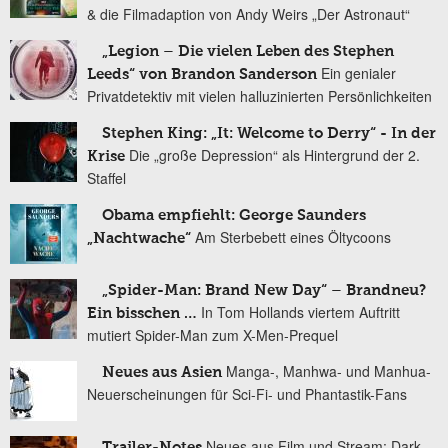
& die Filmadaption von Andy Weirs „Der Astronaut“
„Legion – Die vielen Leben des Stephen
Ein genialer
Leeds“ von Brandon Sanderson
Privatdetektiv mit vielen halluzinierten Persönlichkeiten
Stephen King: „It: Welcome to Derry“ - In der
Die „große Depression“ als Hintergrund der 2.
Krise
Staffel
Obama empfiehlt: George Saunders
Am Sterbebett eines Öltycoons
„Nachtwache“
„Spider-Man: Brand New Day“ – Brandneu?
In Tom Hollands viertem Auftritt
Ein bisschen …
mutiert Spider-Man zum X-Men-Prequel
Manga-, Manhwa- und Manhua-
Neues aus Asien
Neuerscheinungen für Sci-Fi- und Phantastik-Fans
Neues aus Film und Stream: Dark
Trailer-Notes