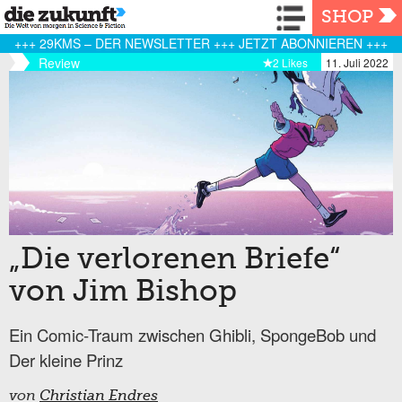
Navigation
SHOP
+++ 29KMS – DER NEWSLETTER +++ JETZT ABONNIEREN +++
Review
2 Likes
11. Juli 2022
„Die verlorenen Briefe“
von Jim Bishop
Ein Comic-Traum zwischen Ghibli, SpongeBob und
Der kleine Prinz
von
Christian Endres