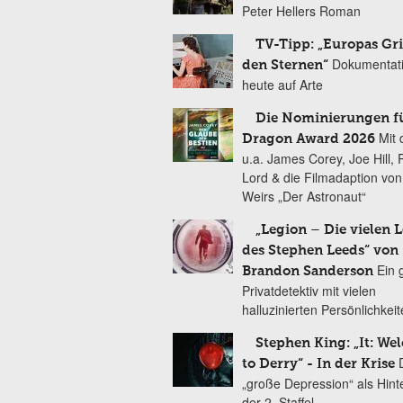
Peter Hellers Roman
TV-Tipp: „Europas Gri
Dokumentat
den Sternen“
heute auf Arte
Die Nominierungen f
Mit 
Dragon Award 2026
u.a. James Corey, Joe Hill, 
Lord & die Filmadaption vo
Weirs „Der Astronaut“
„Legion – Die vielen 
des Stephen Leeds“ von
Ein 
Brandon Sanderson
Privatdetektiv mit vielen
halluzinierten Persönlichkei
Stephen King: „It: We
to Derry“ - In der Krise
„große Depression“ als Hint
der 2. Staffel