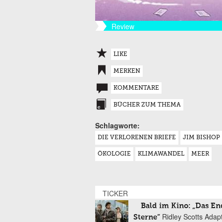
Review
LIKE
MERKEN
KOMMENTARE
BÜCHER ZUM THEMA
Schlagworte:
DIE VERLORENEN BRIEFE
JIM BISHOP
ÖKOLOGIE
KLIMAWANDEL
MEER
TICKER
Bald im Kino: „Das En
Ridley Scotts Adap
Sterne“