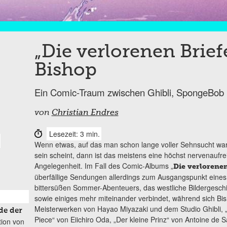
„Die verlorenen Brief
Bishop
Ein Comic-Traum zwischen Ghibli, SpongeBob u
von
Christian Endres
Lesezeit: 3 min.
Wenn etwas, auf das man schon lange voller Sehnsucht wart
sein scheint, dann ist das meistens eine höchst nervenau
Angelegenheit. Im Fall des Comic-Albums „
Die verlorenen
überfällige Sendungen allerdings zum Ausgangspunkt eines
bittersüßen Sommer-Abenteuers, das westliche Bildergesch
sowie einiges mehr miteinander verbindet, während sich Bis
Meisterwerken von Hayao Miyazaki und dem Studio Ghibli, „
de der
Piece“ von Eiichiro Oda, „Der kleine Prinz“ von Antoine de
tion von