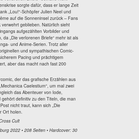
nskrise sorgte dafür, dass er lange Zeit
ank „Lou!“-Schöpfer Julien Neel und
ême auf die Sonneninsel zurück – Fans
verwehrt geblieben. Natürlich sieht
eingangs aufgezählten Vorbilder und
, da „Die verlorenen Briefe“ mehr ist als
ga- und Anime-Serien. Trotz aller
originellen und sympathischen Comic-
t, sicherem Pacing und prächtigem
iert, aber das macht nach fast 200
omic, der das grafische Erzählen aus
 „Mechanica Caelestium“, um mal zwei
gleich das Abenteuer von Iode,
 gehört definitiv zu den Titeln, die man
st nicht traut, kann sich „Die
r Ort holen.
Cross Cult
sburg 2022 • 208 Seiten • Hardcover: 30