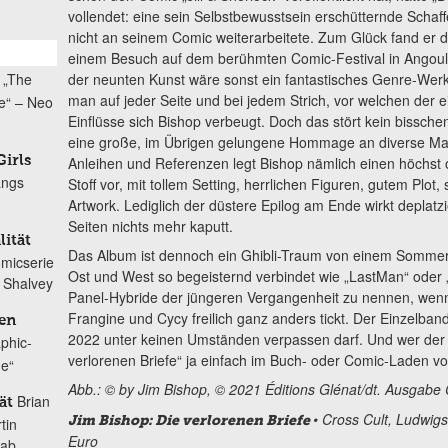
vollendet: eine sein Selbstbewusstsein erschütternde Schaffe
nicht an seinem Comic weiterarbeitete. Zum Glück fand er d
einem Besuch auf dem berühmten Comic-Festival in Angoul
der neunten Kunst wäre sonst ein fantastisches Genre-Werk 
„The
man auf jeder Seite und bei jedem Strich, vor welchen der 
e“ – Neo
Einflüsse sich Bishop verbeugt. Doch das stört kein bisschen
eine große, im Übrigen gelungene Hommage an diverse Man
Anleihen und Referenzen legt Bishop nämlich einen höchst 
irls
angs
Stoff vor, mit tollem Setting, herrlichen Figuren, gutem Plo
Artwork. Lediglich der düstere Epilog am Ende wirkt deplatz
Seiten nichts mehr kaputt.
ität
Das Album ist dennoch ein Ghibli-Traum von einem Sommerc
omicserie
Ost und West so begeisternd verbindet wie „LastMan“ oder
 Shalvey
Panel-Hybride der jüngeren Vergangenheit zu nennen, wenn
Frangine und Cycy freilich ganz anders tickt. Der Einzelband
nen
2022 unter keinen Umständen verpassen darf. Und wer der Po
phic-
verlorenen Briefe“ ja einfach im Buch- oder Comic-Laden vo
ne“
Abb.: © by Jim Bishop, © 2021 Éditions Glénat/dt. Ausgabe 
Brian
ät
• Cross Cult, Ludwig
Jim Bishop: Die verlorenen Briefe
tin
Euro
 ab