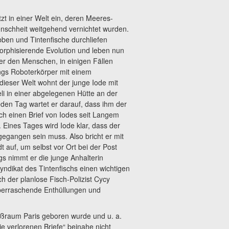
tzt in einer Welt ein, deren Meeres-
schheit weitgehend vernichtet wurden.
bben und Tintenfische durchliefen
orphisierende Evolution und leben nun
er den Menschen, in einigen Fällen
ings Roboterkörper mit einem
 dieser Welt wohnt der junge Iode mit
li in einer abgelegenen Hütte an der
den Tag wartet er darauf, dass ihm der
ch einen Brief von Iodes seit Langem
 Eines Tages wird Iode klar, dass der
 gegangen sein muss. Also bricht er mit
t auf, um selbst vor Ort bei der Post
s nimmt er die junge Anhalterin
yndikat des Tintenfischs einen wichtigen
och der planlose Fisch-Polizist Cycy
überraschende Enthüllungen und
roßraum Paris geboren wurde und u. a.
Die verlorenen Briefe“ beinahe nicht