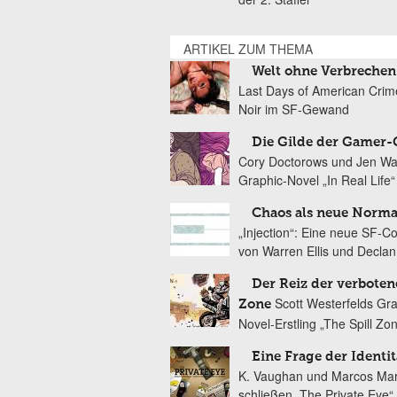
ARTIKEL ZUM THEMA
Welt ohne Verbrechen
Last Days of American Crim
Noir im SF-Gewand
Die Gilde der Gamer-G
Cory Doctorows und Jen W
Graphic-Novel „In Real Life“
Chaos als neue Normal
„Injection“: Eine neue SF-C
von Warren Ellis und Declan
Der Reiz der verbote
Scott Westerfelds Gra
Zone
Novel-Erstling „The Spill Zo
Eine Frage der Identit
K. Vaughan und Marcos Mar
schließen „The Private Eye“