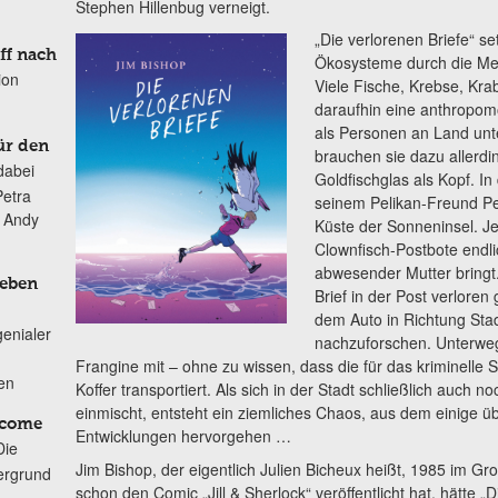
Stephen Hillenbug verneigt.
„Die verlorenen Briefe“ se
ff nach
Ökosysteme durch die Men
ion
Viele Fische, Krebse, Kra
daraufhin eine anthropom
als Personen an Land unt
ür den
brauchen sie dazu allerd
dabei
Goldfischglas als Kopf. In
Petra
seinem Pelikan-Freund Pe
n Andy
Küste der Sonneninsel. Je
Clownfisch-Postbote endli
abwesender Mutter bringt.
Leben
Brief in der Post verloren
dem Auto in Richtung Stad
genialer
nachzuforschen. Unterweg
Frangine mit – ohne zu wissen, dass die für das kriminelle S
ten
Koffer transportiert. Als sich in der Stadt schließlich auch n
einmischt, entsteht ein ziemliches Chaos, aus dem einige 
lcome
Entwicklungen hervorgehen …
Die
Jim Bishop, der eigentlich Julien Bicheux heißt, 1985 im G
ergrund
schon den Comic „Jill & Sherlock“ veröffentlicht hat, hätte „