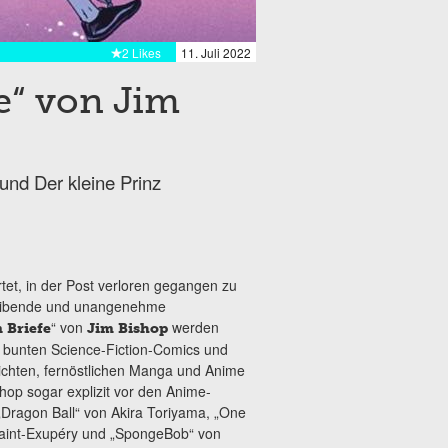
2 Likes
11. Juli 2022
e“ von Jim
nd Der kleine Prinz
et, in der Post verloren gegangen zu
freibende und unangenehme
“ von
werden
 Briefe
Jim Bishop
 bunten Science-Fiction-Comics und
ichten, fernöstlichen Manga und Anime
hop sogar explizit vor den Anime-
Dragon Ball“ von Akira Toriyama, „One
 Saint-Exupéry und „SpongeBob“ von