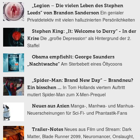
„Legion – Die vielen Leben des Stephen
Ein genialer
Leeds“ von Brandon Sanderson
Privatdetektiv mit vielen halluzinierten Persönlichkeiten
Stephen King: „It: Welcome to Derry“ - In der
Die „große Depression“ als Hintergrund der 2.
Krise
Staffel
Obama empfiehlt: George Saunders
Am Sterbebett eines Öltycoons
„Nachtwache“
„Spider-Man: Brand New Day“ – Brandneu?
In Tom Hollands viertem Auftritt
Ein bisschen …
mutiert Spider-Man zum X-Men-Prequel
Manga-, Manhwa- und Manhua-
Neues aus Asien
Neuerscheinungen für Sci-Fi- und Phantastik-Fans
Neues aus Film und Stream: Dark
Trailer-Notes
Matter, Blade Runner 2099, Neuromancer, Onslaught,