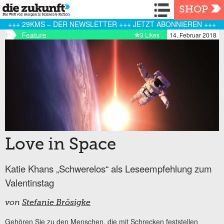
Navigation
SHOP
+++ 29KMS – DER NEWSLETTER +++ JETZT ABONNIEREN +++
Feature
3 Likes
14. Februar 2018
Love in Space
Katie Khans „Schwerelos“ als Leseempfehlung zum
Valentinstag
von
Stefanie Brösigke
Gehören Sie zu den Menschen, die mit Schrecken feststellen