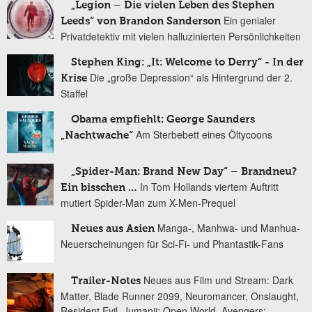
„Legion – Die vielen Leben des Stephen
Ein genialer
Leeds“ von Brandon Sanderson
Privatdetektiv mit vielen halluzinierten Persönlichkeiten
Stephen King: „It: Welcome to Derry“ - In der
Die „große Depression“ als Hintergrund der 2.
Krise
Staffel
Obama empfiehlt: George Saunders
Am Sterbebett eines Öltycoons
„Nachtwache“
„Spider-Man: Brand New Day“ – Brandneu?
In Tom Hollands viertem Auftritt
Ein bisschen …
mutiert Spider-Man zum X-Men-Prequel
Manga-, Manhwa- und Manhua-
Neues aus Asien
Neuerscheinungen für Sci-Fi- und Phantastik-Fans
Neues aus Film und Stream: Dark
Trailer-Notes
Matter, Blade Runner 2099, Neuromancer, Onslaught,
Resident Evil, Jumanji: Open World, Avengers: