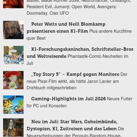
Matter, Blade Runner 2099, Neuromancer, Onslaught,
Resident Evil, Jumanji: Open World, Avengers:
Doomsday, Ciao UFO
Peter Watts und Neill Blomkamp
Plus andere Kurzfilme
präsentieren einen KI-Film
quer Beet
KI-Forschungskaninchen, Schriftsteller-Bros
Phantastik-Comic-Neuheiten im
und Weltreisende
Juli
Der
„Toy Story 5“ – Kampf gegen Monitore
neue Pixar-Film wirkt, als hätte Jaron Lanier am
Drehbuch mitgeschrieben
Neues Futter
Gaming-Highlights im Juli 2026
für PC und Konsolen
Neu im Juli: Star Wars, Geheimbünde,
Die
Dystopien, KI, Zeitreisen und das Leben
Neuerscheinungen der Penguin-Random-House-