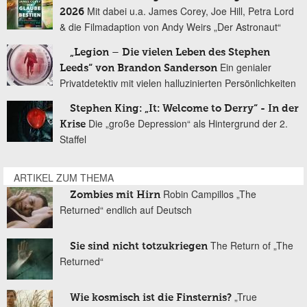
Mit dabei u.a. James Corey, Joe Hill, Petra Lord
2026
& die Filmadaption von Andy Weirs „Der Astronaut“
„Legion – Die vielen Leben des Stephen
Ein genialer
Leeds“ von Brandon Sanderson
Privatdetektiv mit vielen halluzinierten Persönlichkeiten
Stephen King: „It: Welcome to Derry“ - In der
Die „große Depression“ als Hintergrund der 2.
Krise
Staffel
ARTIKEL ZUM THEMA
Robin Campillos „The
Zombies mit Hirn
Returned“ endlich auf Deutsch
The Return of „The
Sie sind nicht totzukriegen
Returned“
„True
Wie kosmisch ist die Finsternis?