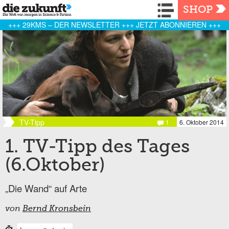
Navigation
SHOP
+++ 29KMS – DER NEWSLETTER +++ JETZT ABONNIEREN +++
TV-Tipp
1
6. Oktober 2014
1. TV-Tipp des Tages
(6.Oktober)
„Die Wand“ auf Arte
von
Bernd Kronsbein