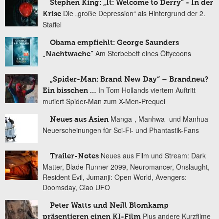
Stephen King: „It: Welcome to Derry“ - In der
Die „große Depression“ als Hintergrund der 2.
Krise
Staffel
Obama empfiehlt: George Saunders
Am Sterbebett eines Öltycoons
„Nachtwache“
„Spider-Man: Brand New Day“ – Brandneu?
In Tom Hollands viertem Auftritt
Ein bisschen …
mutiert Spider-Man zum X-Men-Prequel
Manga-, Manhwa- und Manhua-
Neues aus Asien
Neuerscheinungen für Sci-Fi- und Phantastik-Fans
Neues aus Film und Stream: Dark
Trailer-Notes
Matter, Blade Runner 2099, Neuromancer, Onslaught,
Resident Evil, Jumanji: Open World, Avengers:
Doomsday, Ciao UFO
Peter Watts und Neill Blomkamp
Plus andere Kurzfilme
präsentieren einen KI-Film