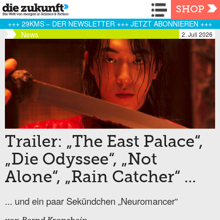
Navigation
SHOP
+++ 29KMS – DER NEWSLETTER +++ JETZT ABONNIEREN +++
News
2. Juli 2026
Trailer: „The East Palace“,
„Die Odyssee“, „Not
Alone“, „Rain Catcher“ ...
... und ein paar Sekündchen „Neuromancer“