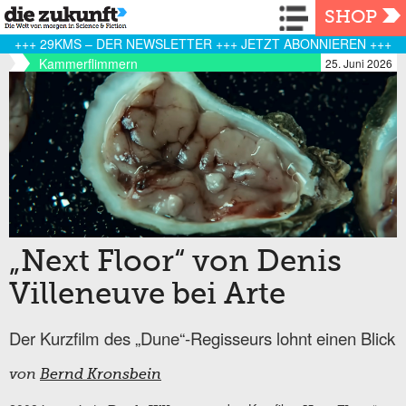
Navigation
SHOP
+++ 29KMS – DER NEWSLETTER +++ JETZT ABONNIEREN +++
Kammerflimmern
25. Juni 2026
„Next Floor“ von Denis
Villeneuve bei Arte
Der Kurzfilm des „Dune“-Regisseurs lohnt einen Blick
von
Bernd Kronsbein