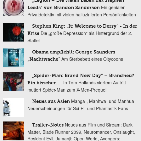
„Legion – Die vielen Leben des Stephen
Ein genialer
Leeds“ von Brandon Sanderson
Privatdetektiv mit vielen halluzinierten Persönlichkeiten
Stephen King: „It: Welcome to Derry“ - In der
Die „große Depression“ als Hintergrund der 2.
Krise
Staffel
Obama empfiehlt: George Saunders
Am Sterbebett eines Öltycoons
„Nachtwache“
„Spider-Man: Brand New Day“ – Brandneu?
In Tom Hollands viertem Auftritt
Ein bisschen …
mutiert Spider-Man zum X-Men-Prequel
Manga-, Manhwa- und Manhua-
Neues aus Asien
Neuerscheinungen für Sci-Fi- und Phantastik-Fans
Neues aus Film und Stream: Dark
Trailer-Notes
Matter, Blade Runner 2099, Neuromancer, Onslaught,
Resident Evil, Jumanji: Open World, Avengers: