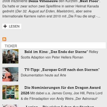
2008 inszenierte
den Kurzfilm „
“.
Denis Villeneuve
Next Floor
Da hatte er zwar schon zwei Spielfilme in seiner Heimat Kanada
gedreht (
Der 32. August auf Erden, Maelström
), aber seine
internationale Karriere nahm erst 2010 mit „Die Frau die singt -...
LESEN
TICKER
Ridley
Bald im Kino: „Das Ende der Sterne“
Scotts Adaption von Peter Hellers Roman
TV-Tipp: „Europas Griff nach den Sternen“
Dokumentation heute auf Arte
Die Nominierungen für den Dragon Award
Mit dabei u.a. James Corey, Joe Hill, Petra Lord
2026
& die Filmadaption von Andy Weirs „Der Astronaut“