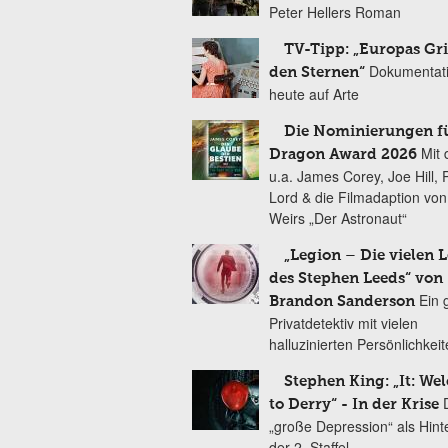
Peter Hellers Roman
TV-Tipp: „Europas Gri
Dokumentat
den Sternen“
heute auf Arte
Die Nominierungen f
Mit 
Dragon Award 2026
u.a. James Corey, Joe Hill, 
Lord & die Filmadaption vo
Weirs „Der Astronaut“
„Legion – Die vielen 
des Stephen Leeds“ von
Ein 
Brandon Sanderson
Privatdetektiv mit vielen
halluzinierten Persönlichkei
Stephen King: „It: We
to Derry“ - In der Krise
„große Depression“ als Hint
der 2. Staffel