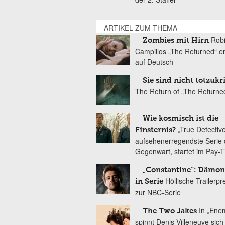
ARTIKEL ZUM THEMA
Rob
Zombies mit Hirn
Campillos „The Returned“ en
auf Deutsch
Sie sind nicht totzukr
The Return of „The Returne
Wie kosmisch ist die
„True Detective
Finsternis?
aufsehenerregendste Serie 
Gegenwart, startet im Pay-
„Constantine“: Dämo
Höllische Trailerp
in Serie
zur NBC-Serie
In „Ene
The Two Jakes
spinnt Denis Villeneuve sic