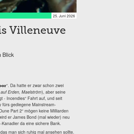
25. Juni 2026
is Villeneuve
 Blick
“. Da hatte er zwar schon zwei
oor
 auf Erden, Maelström
), aber seine
t - Incendies“ Fahrt auf, und seit
uy fürs gediegene Mainstream-
 „Dune Part 2“ mögen keine Milliarden
ird er James Bond (mal wieder) neu
o-Kanadier da eine sichere Bank.
 das man sich ruhig mal ansehen sollte.