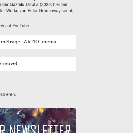
der Gaztelu-Urrutia (2020; hier bei
1980er-Werke von Peter Greenaway kennt,
uch auf YouTube.
rt métrage | ARTE Cinema
leneuve)
trieren.