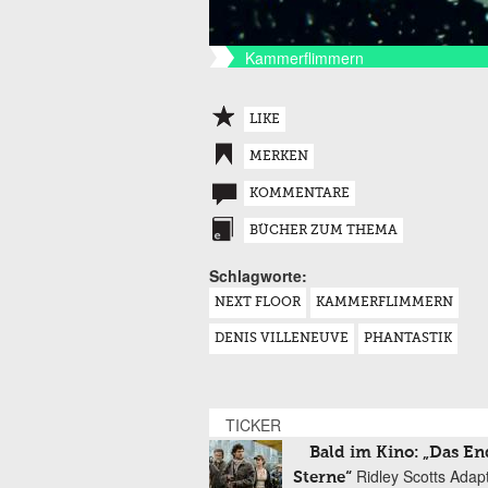
Kammerflimmern
LIKE
MERKEN
KOMMENTARE
BÜCHER ZUM THEMA
Schlagworte:
NEXT FLOOR
KAMMERFLIMMERN
DENIS VILLENEUVE
PHANTASTIK
TICKER
Bald im Kino: „Das En
Ridley Scotts Adap
Sterne“