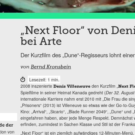
„Next Floor“ von Den
bei Arte
Der Kurzfilm des „Dune“-Regisseurs lohnt einen
von
Bernd Kronsbein
Lesezeit: 1 min.
2008 inszenierte
den Kurzfilm „
Denis Villeneuve
Next Fl
Spielfilme in seiner Heimat Kanada gedreht (
Der 32. August
internationale Karriere nahm erst 2010 mit „Die Frau die sing
„Prisoners“ (2013) ist Villeneuve so etwas wie der Go-to-G
Kino: „Arrival“, „Sicario“, „Blade Runner 2049“, „Dune“ und
eingefahren haben, aber jede Menge Respekt. Demnächst w
erfinden, zumindest in Sachen Klasse und Stil ist der Frank
de der
tion von
„Next Floor“ ist ein ziemlich aufwändiges 12-Minuten-Menü,