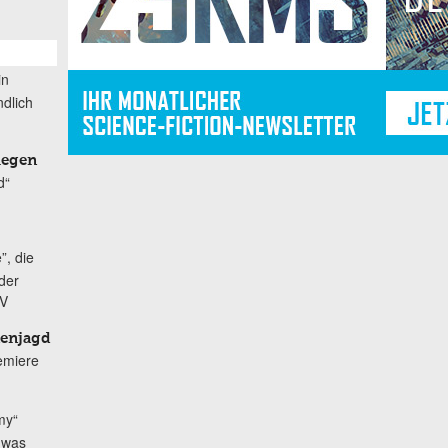
in
dlich
iegen
d“
”, die
der
TV
nenjagd
remiere
my“
h was