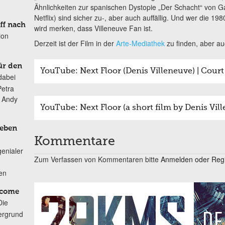
Ähnlichkeiten zur spanischen Dystopie „Der Schacht“ von Gal
Netflix) sind sicher zu-, aber auch auffällig. Und wer die 
ff nach
wird merken, dass Villeneuve Fan ist.
ion
Derzeit ist der Film in der
Arte-Mediathek
zu finden, aber a
ür den
YouTube: Next Floor (Denis Villeneuve) | Cou
dabei
Petra
n Andy
YouTube: Next Floor (a short film by Denis Vil
Leben
Kommentare
genialer
Zum Verfassen von Kommentaren bitte
Anmelden oder Regis
ten
lcome
Die
ergrund