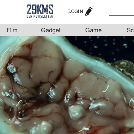
LOGIN
Film
Gadget
Game
Sc