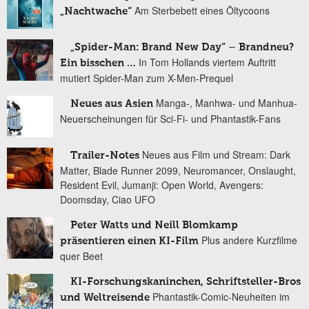
Am Sterbebett eines Öltycoons
„Nachtwache“
„Spider-Man: Brand New Day“ – Brandneu?
In Tom Hollands viertem Auftritt
Ein bisschen …
mutiert Spider-Man zum X-Men-Prequel
Manga-, Manhwa- und Manhua-
Neues aus Asien
Neuerscheinungen für Sci-Fi- und Phantastik-Fans
Neues aus Film und Stream: Dark
Trailer-Notes
Matter, Blade Runner 2099, Neuromancer, Onslaught,
Resident Evil, Jumanji: Open World, Avengers:
Doomsday, Ciao UFO
Peter Watts und Neill Blomkamp
Plus andere Kurzfilme
präsentieren einen KI-Film
quer Beet
KI-Forschungskaninchen, Schriftsteller-Bros
Phantastik-Comic-Neuheiten im
und Weltreisende