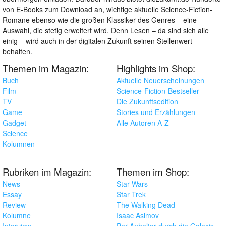
von E-Books zum Download an, wichtige aktuelle Science-Fiction-
Romane ebenso wie die großen Klassiker des Genres – eine
Auswahl, die stetig erweitert wird. Denn Lesen – da sind sich alle
einig – wird auch in der digitalen Zukunft seinen Stellenwert
behalten.
Themen im Magazin:
Highlights im Shop:
Buch
Aktuelle Neuerscheinungen
Film
Science-Fiction-Bestseller
TV
Die Zukunftsedition
Game
Stories und Erzählungen
Gadget
Alle Autoren A-Z
Science
Kolumnen
Rubriken im Magazin:
Themen im Shop:
News
Star Wars
Essay
Star Trek
Review
The Walking Dead
Kolumne
Isaac Asimov
Interview
Per Anhalter durch die Galaxis