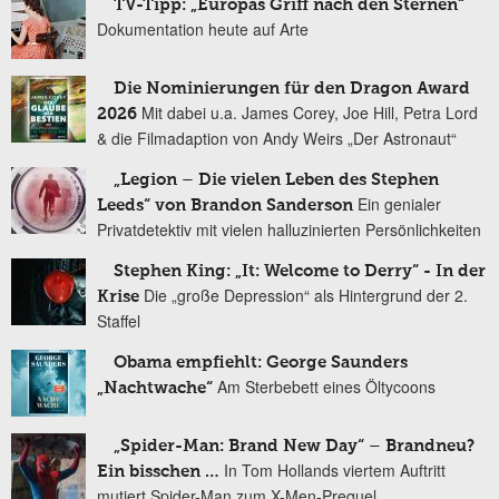
TV-Tipp: „Europas Griff nach den Sternen“
Dokumentation heute auf Arte
Die Nominierungen für den Dragon Award
Mit dabei u.a. James Corey, Joe Hill, Petra Lord
2026
& die Filmadaption von Andy Weirs „Der Astronaut“
„Legion – Die vielen Leben des Stephen
Ein genialer
Leeds“ von Brandon Sanderson
Privatdetektiv mit vielen halluzinierten Persönlichkeiten
Stephen King: „It: Welcome to Derry“ - In der
Die „große Depression“ als Hintergrund der 2.
Krise
Staffel
Obama empfiehlt: George Saunders
Am Sterbebett eines Öltycoons
„Nachtwache“
„Spider-Man: Brand New Day“ – Brandneu?
In Tom Hollands viertem Auftritt
Ein bisschen …
mutiert Spider-Man zum X-Men-Prequel