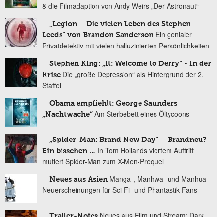
& die Filmadaption von Andy Weirs „Der Astronaut“
„Legion – Die vielen Leben des Stephen
Ein genialer
Leeds“ von Brandon Sanderson
Privatdetektiv mit vielen halluzinierten Persönlichkeiten
Stephen King: „It: Welcome to Derry“ - In der
Die „große Depression“ als Hintergrund der 2.
Krise
Staffel
Obama empfiehlt: George Saunders
Am Sterbebett eines Öltycoons
„Nachtwache“
„Spider-Man: Brand New Day“ – Brandneu?
In Tom Hollands viertem Auftritt
Ein bisschen …
mutiert Spider-Man zum X-Men-Prequel
Manga-, Manhwa- und Manhua-
Neues aus Asien
Neuerscheinungen für Sci-Fi- und Phantastik-Fans
Neues aus Film und Stream: Dark
Trailer-Notes