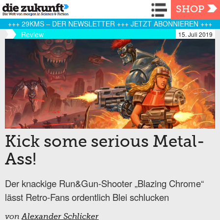
Navigation
SHOP
+++ 29KMS – DER NEWSLETTER +++ JETZT ABONNIEREN +++
Review
15. Juli 2019
Kick some serious Metal-
Ass!
Der knackige Run&Gun-Shooter „Blazing Chrome“
lässt Retro-Fans ordentlich Blei schlucken
von
Alexander Schlicker