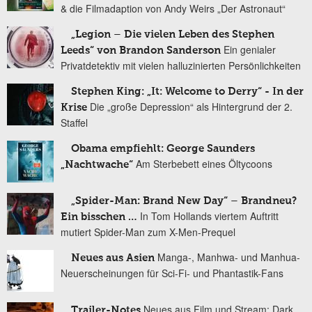
& die Filmadaption von Andy Weirs „Der Astronaut“
„Legion – Die vielen Leben des Stephen
Ein genialer
Leeds“ von Brandon Sanderson
Privatdetektiv mit vielen halluzinierten Persönlichkeiten
Stephen King: „It: Welcome to Derry“ - In der
Die „große Depression“ als Hintergrund der 2.
Krise
Staffel
Obama empfiehlt: George Saunders
Am Sterbebett eines Öltycoons
„Nachtwache“
„Spider-Man: Brand New Day“ – Brandneu?
In Tom Hollands viertem Auftritt
Ein bisschen …
mutiert Spider-Man zum X-Men-Prequel
Manga-, Manhwa- und Manhua-
Neues aus Asien
Neuerscheinungen für Sci-Fi- und Phantastik-Fans
Neues aus Film und Stream: Dark
Trailer-Notes