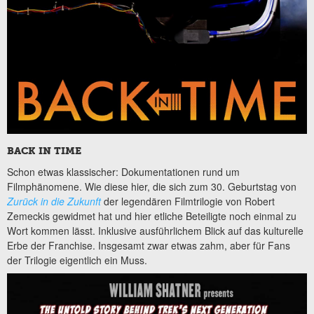
BACK IN TIME
Schon etwas klassischer: Dokumentationen rund um
Filmphänomene. Wie diese hier, die sich zum 30. Geburtstag von
Zurück in die Zukunft
der legendären Filmtrilogie von Robert
Zemeckis gewidmet hat und hier etliche Beteiligte noch einmal zu
Wort kommen lässt. Inklusive ausführlichem Blick auf das kulturelle
Erbe der Franchise. Insgesamt zwar etwas zahm, aber für Fans
der Trilogie eigentlich ein Muss.