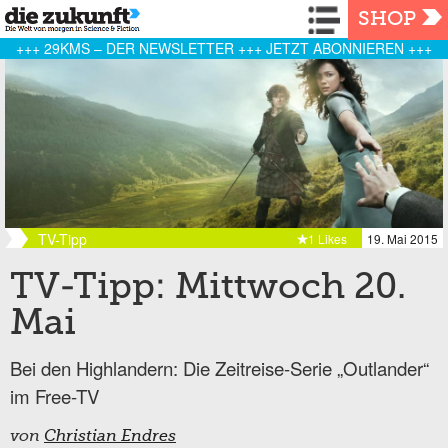
Navigation
SHOP
+++ 29KMS – DER NEWSLETTER +++ JETZT ABONNIEREN +++
TV-Tipp
1 Likes
19. Mai 2015
TV-Tipp: Mittwoch 20.
Mai
Bei den Highlandern: Die Zeitreise-Serie „Outlander“
im Free-TV
von
Christian Endres