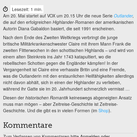
Lesezeit: 1 min.
Am 20. Mai startet auf VOX um 20.15 Uhr die neue Serie
Outlander
,
die auf den erfolgreichen
Highlander
-Romanen der amerikanischen
Autorin Diana Gabaldon basiert, die seit 1991 erscheinen.
Nach dem Ende des Zweiten Weltkriegs verbringt die junge
britische Militärkrankenschwester Claire mit ihrem Mann Frank die
zweiten Flitterwochen in den schottischen Highlands – und wird von
einem alten Steinkreis ins Jahr 1743 katapultiert, wo die
rebellischen Schotten gegen die Engländer kämpfen! In der
Vergangenheit ist Claire eine verhasste Britin und eine Fremde,
was die Outlanderin mit den erstaunlichen Heilfähigkeiten allerdings
nicht davon abhält, sich in einen der Highlander zu verlieben,
während ihr Gatte sie im 20. Jahrhundert schmerzlich vermisst …
Diesen der
historischen Romantik
keineswegs abgeneigten Ansatz
muss man mögen – aber Zeitreise-Geschichte ist Zeitreise-
Geschichte. Und die gibt es in vielen Formen (im
Shop
).
Kommentare
Zum Verfassen von Kommentaren bitte
Anmelden oder