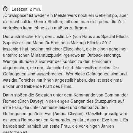
Lesezeit: 2 min.
„Crawlspace“ ist weder ein Meisterwerk noch ein Geheimtipp, aber
ein recht solider Genre-Streifen, mit dem man sich prima die Zeit
vertreiben kann, ohne sich maßlos zu ärgern.
Der australische Film, den Justin Dix (von Haus aus Special Effects
Supervisor und Mann für Prosthetic Makeup Effects) 2012
inszeniert hat, beginnt mit einer Eliteeinheit, die in einen geheimen
unterirdischen Militärstützpunkt irgendwo im Outback eindringt.
Wenige Stunden zuvor war der Kontakt zu den Forschern
abgebrochen, die dort stationiert sind. Man weiß nur eins: Die
Gefangenen sind ausgebrochen. Wer diese Gefangenen sind und
was die Forscher mit ihnen angestellt haben, das ist erst einmal
unklar und treibende Kraft des Films.
Dann stoßen die Soldaten unter dem Kommando von Commander
Romeo (Ditch Davey) in den engen Gängen des Stützpunkts auf
eine Frau, die unter Amnesie leidet und offenbar zu den
Gefangenen gehörte: Eve (Amber Clayton). Gänzlich gruselig wird
es, wenn Romeo seinen Kameraden erklärt, dass er Eve kennt. Es
handelt sich nämlich um seine Frau, die vor einigen Jahren
gestorben ist.