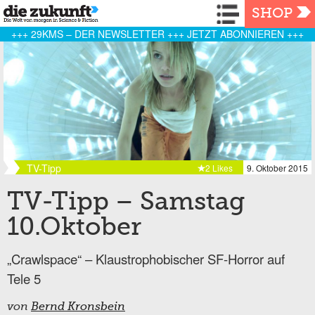
Navigation
SHOP
+++ 29KMS – DER NEWSLETTER +++ JETZT ABONNIEREN +++
TV-Tipp
2 Likes
9. Oktober 2015
TV-Tipp – Samstag
10.Oktober
„Crawlspace“ – Klaustrophobischer SF-Horror auf
Tele 5
von
Bernd Kronsbein