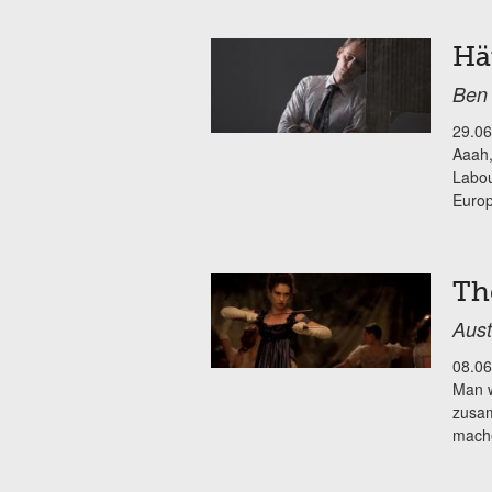
Hä
Ben 
29.06
Aaah,
Labou
Europ
Th
Aust
08.06
Man w
zusam
mache