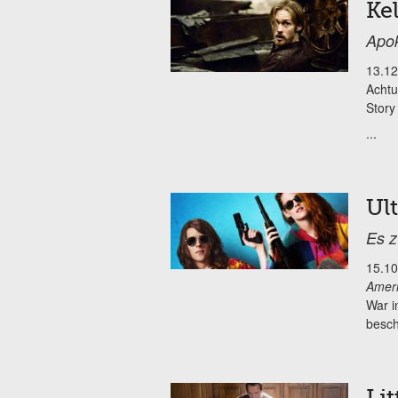
Ke
Apok
13.12
Achtu
Story
...
Ul
Es z
15.10
Ameri
War i
besch