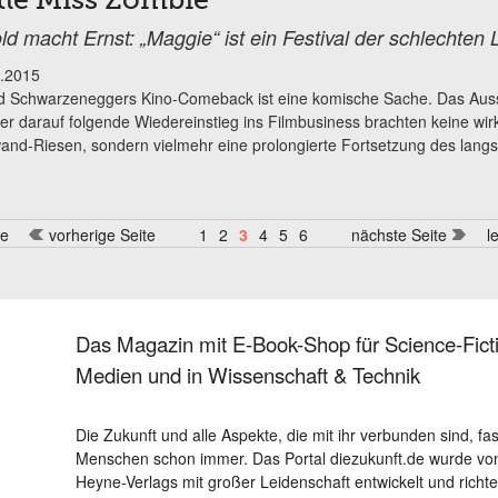
ttle Miss Zombie
ld macht Ernst: „Maggie“ ist ein Festival der schlechten
.2015
d Schwarzeneggers Kino-Comeback ist eine komische Sache. Das Auss
er darauf folgende Wiedereinstieg ins Filmbusiness brachten keine wir
and-Riesen, sondern vielmehr eine prolongierte Fortsetzung des lang
te
vorherige Seite
1
2
3
4
5
6
nächste Seite
l
Das Magazin mit E-Book-Shop für Science-Ficti
Medien und in Wissenschaft & Technik
Die Zukunft und alle Aspekte, die mit ihr verbunden sind, fa
Menschen schon immer. Das Portal diezukunft.de wurde von
Heyne-Verlags mit großer Leidenschaft entwickelt und richtet 