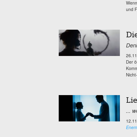
Wenn 
und F
Di
Deni
26.11
Der ö
Kommu
Nicht
Lie
... 
12.11
Enem