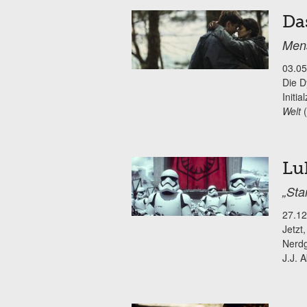
Da
Mens
03.05
Die D
Initi
Welt
(
Lu
„Sta
27.12
Jetzt
Nerdg
J.J. 