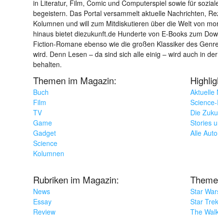
in Literatur, Film, Comic und Computerspiel sowie für sozia
begeistern. Das Portal versammelt aktuelle Nachrichten, R
Kolumnen und will zum Mitdiskutieren über die Welt von m
hinaus bietet diezukunft.de Hunderte von E-Books zum Down
Fiction-Romane ebenso wie die großen Klassiker des Genres 
wird. Denn Lesen – da sind sich alle einig – wird auch in der
behalten.
Themen im Magazin:
Highli
Buch
Aktuelle
Film
Science-F
TV
Die Zuku
Game
Stories 
Gadget
Alle Aut
Science
Kolumnen
Rubriken im Magazin:
Theme
News
Star War
Essay
Star Tre
Review
The Wal