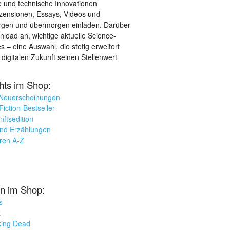
le und technische Innovationen
ezensionen, Essays, Videos und
orgen und übermorgen einladen. Darüber
load an, wichtige aktuelle Science-
– eine Auswahl, die stetig erweitert
 digitalen Zukunft seinen Stellenwert
ghts im Shop:
 Neuerscheinungen
iction-Bestseller
nftsedition
und Erzählungen
oren A-Z
n im Shop:
s
k
king Dead