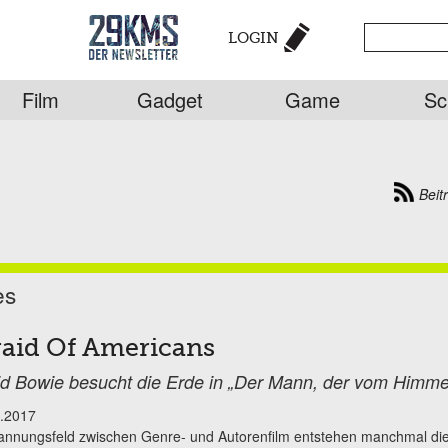
LOGIN
Film
Gadget
Game
Sc
Beit
es
raid Of Americans
d Bowie besucht die Erde in „Der Mann, der vom Himmel 
.2017
annungsfeld zwischen Genre- und Autorenfilm entstehen manchmal di