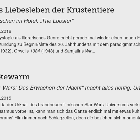
s Liebesleben der Krustentiere
chen im Hotel: „The Lobster“
.2016
ystopie als literarisches Genre erlebt gerade mal wieder einen neuen 
alzündung zu Beginn/Mitte des 20. Jahrhunderts mit dem paradigmatis
1932), Orwells
1984
(1948) und Samjatins
Wir
...
kewarm
r Wars: Das Erwachen der Macht“ macht alles richtig. Und
.2015
, da der Urknall des brandneuen filmischen Star Wars-Universums verk
asmus vorbei ist, kann man sich das Ganze endlich mal mit etwas küh
Abrams’ Film immer noch Schlagzeilen, doch die beziehen sich momentan