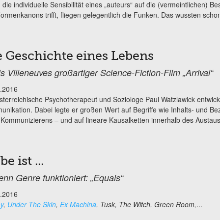
die individuelle Sensibilität eines „auteurs“ auf die (vermeintlichen) B
ormenkanons trifft, fliegen gelegentlich die Funken. Das wussten schon
e Geschichte eines Lebens
s Villeneuves großartiger Science-Fiction-Film „Arrival“
.2016
sterreichische Psychotherapeut und Soziologe Paul Watzlawick entwick
nikation. Dabei legte er großen Wert auf Begriffe wie Inhalts- und Be
-Kommunizierens – und auf lineare Kausalketten innerhalb des Austausc
be ist ...
wenn Genre funktioniert: „Equals“
.2016
y
,
Under The Skin
,
Ex Machina
, Tusk, The Witch, Green Room,
...