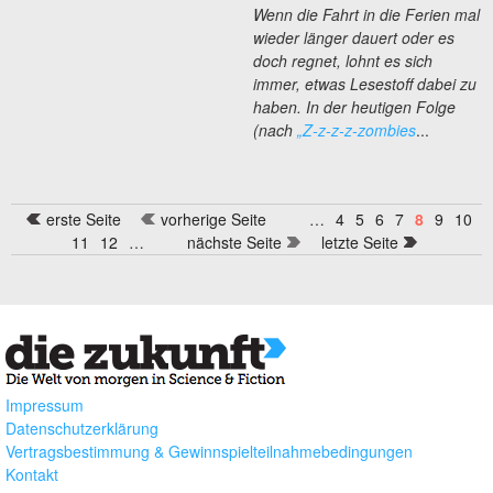
Wenn die Fahrt in die Ferien mal
wieder länger dauert oder es
doch regnet, lohnt es sich
immer, etwas Lesestoff dabei zu
haben. In der heutigen Folge
(nach
„Z-z-z-z-zombies
...
erste Seite
vorherige Seite
…
4
5
6
7
8
9
10
Seiten
11
12
…
nächste Seite
letzte Seite
Impressum
Datenschutzerklärung
Vertragsbestimmung & Gewinnspielteilnahmebedingungen
Kontakt