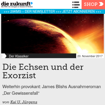
Navigation
SHOP
+++ 29KMS – DER NEWSLETTER +++ JETZT ABONNIEREN +++
Der Klassiker
20. November 2017
Die Echsen und der
Exorzist
Weiterhin provokant: James Blishs Ausnahmeroman
„Der Gewissensfall“
von
Kai U. Jürgens