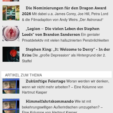
Die Nominierungen für den Dragon Award
Mit dabei u.a. James Corey, Joe Hill, Petra Lord
2026
& die Filmadaption von Andy Weirs „Der Astronaut“
„Legion – Die vielen Leben des Stephen
Ein genialer
Leeds“ von Brandon Sanderson
Privatdetektiv mit vielen halluzinierten Persönlichkeiten
Stephen King: „It: Welcome to Derry“ - In der
Die „große Depression“ als Hintergrund der 2.
Krise
Staffel
ARTIKEL ZUM THEMA
Woran werden wir denken,
Zukünftige Feiertage
wenn wir nicht mehr arbeiten? – Eine Kolumne von
Hartmut Kasper
Wie ist mit
Himmelfahrtskommando
bekehrungswilligen Außerirdischen umzugehen? –
Eine Kolumne von Hartmut Kasper