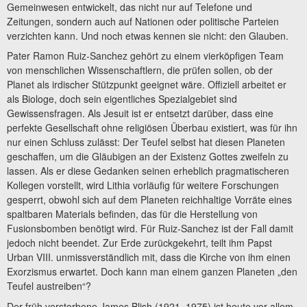
Gemeinwesen entwickelt, das nicht nur auf Telefone und
Zeitungen, sondern auch auf Nationen oder politische Parteien
verzichten kann. Und noch etwas kennen sie nicht: den Glauben.
Pater Ramon Ruiz-Sanchez gehört zu einem vierköpfigen Team
von menschlichen Wissenschaftlern, die prüfen sollen, ob der
Planet als irdischer Stützpunkt geeignet wäre. Offiziell arbeitet er
als Biologe, doch sein eigentliches Spezialgebiet sind
Gewissensfragen. Als Jesuit ist er entsetzt darüber, dass eine
perfekte Gesellschaft ohne religiösen Überbau existiert, was für ihn
nur einen Schluss zulässt: Der Teufel selbst hat diesen Planeten
geschaffen, um die Gläubigen an der Existenz Gottes zweifeln zu
lassen. Als er diese Gedanken seinen erheblich pragmatischeren
Kollegen vorstellt, wird Lithia vorläufig für weitere Forschungen
gesperrt, obwohl sich auf dem Planeten reichhaltige Vorräte eines
spaltbaren Materials befinden, das für die Herstellung von
Fusionsbomben benötigt wird. Für Ruiz-Sanchez ist der Fall damit
jedoch nicht beendet. Zur Erde zurückgekehrt, teilt ihm Papst
Urban VIII. unmissverständlich mit, dass die Kirche von ihm einen
Exorzismus erwartet. Doch kann man einem ganzen Planeten „den
Teufel austreiben“?
Der früh verstorbene James Blish (1921–1975) ist heute vor allem