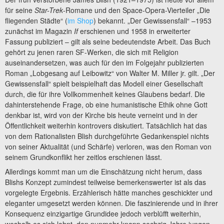
für seine
Star-Trek
-Romane und den Space-Opera-Vierteiler „Die
fliegenden Städte“ (
im Shop
) bekannt. „Der Gewissensfall“ –1953
zunächst im Magazin
If
erschienen und 1958 in erweiterter
Fassung publiziert – gilt als seine bedeutendste Arbeit. Das Buch
gehört zu jenen raren SF-Werken, die sich mit Religion
auseinandersetzen, was auch für den im Folgejahr publizierten
Roman „Lobgesang auf Leibowitz“ von Walter M. Miller jr. gilt. „Der
Gewissensfall“ spielt beispielhaft das Modell einer Gesellschaft
durch, die für ihre Vollkommenheit keines Glaubens bedarf. Die
dahinterstehende Frage, ob eine humanistische Ethik ohne Gott
denkbar ist, wird von der Kirche bis heute verneint und in der
Öffentlichkeit weiterhin kontrovers diskutiert. Tatsächlich hat das
von dem Rationalisten Blish durchgeführte Gedankenspiel nichts
von seiner Aktualität (und Schärfe) verloren, was den Roman von
seinem Grundkonflikt her zeitlos erschienen lässt.
Allerdings kommt man um die Einschätzung nicht herum, dass
Blishs Konzept zumindest teilweise bemerkenswerter ist als das
vorgelegte Ergebnis. Erzählerisch hätte manches geschickter und
eleganter umgesetzt werden können. Die faszinierende und in ihrer
Konsequenz einzigartige Grundidee jedoch verblüfft weiterhin,