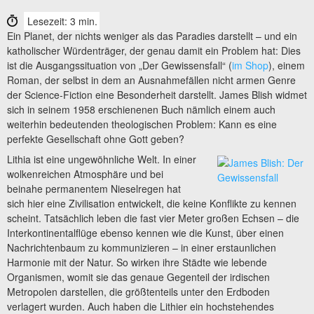
Lesezeit: 3 min.
Ein Planet, der nichts weniger als das Paradies darstellt – und ein
katholischer Würdenträger, der genau damit ein Problem hat: Dies
ist die Ausgangssituation von „Der Gewissensfall“ (
im Shop
), einem
Roman, der selbst in dem an Ausnahmefällen nicht armen Genre
der Science-Fiction eine Besonderheit darstellt. James Blish widmet
sich in seinem 1958 erschienenen Buch nämlich einem auch
weiterhin bedeutenden theologischen Problem: Kann es eine
perfekte Gesellschaft ohne Gott geben?
Lithia ist eine ungewöhnliche Welt. In einer
wolkenreichen Atmosphäre und bei
beinahe permanentem Nieselregen hat
sich hier eine Zivilisation entwickelt, die keine Konflikte zu kennen
scheint. Tatsächlich leben die fast vier Meter großen Echsen – die
Interkontinentalflüge ebenso kennen wie die Kunst, über einen
Nachrichtenbaum zu kommunizieren – in einer erstaunlichen
Harmonie mit der Natur. So wirken ihre Städte wie lebende
Organismen, womit sie das genaue Gegenteil der irdischen
Metropolen darstellen, die größtenteils unter den Erdboden
verlagert wurden. Auch haben die Lithier ein hochstehendes