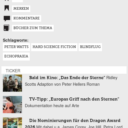
MERKEN
KOMMENTARE
BÜCHER ZUM THEMA
Schlagworte:
PETER WATTS
HARD SCIENCE FICTION
BLINDFLUG
ECHOPRAXIA
TICKER
Ridley
Bald im Kino: „Das Ende der Sterne“
Scotts Adaption von Peter Hellers Roman
TV-Tipp: „Europas Griff nach den Sternen“
Dokumentation heute auf Arte
Die Nominierungen für den Dragon Award
Mit dabei u.a. James Corey, Joe Hill, Petra Lord
2026