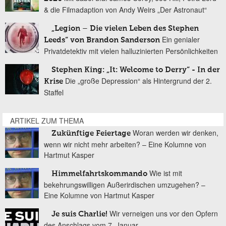
& die Filmadaption von Andy Weirs „Der Astronaut“
„Legion – Die vielen Leben des Stephen
Ein genialer
Leeds“ von Brandon Sanderson
Privatdetektiv mit vielen halluzinierten Persönlichkeiten
Stephen King: „It: Welcome to Derry“ - In der
Die „große Depression“ als Hintergrund der 2.
Krise
Staffel
ARTIKEL ZUM THEMA
Woran werden wir denken,
Zukünftige Feiertage
wenn wir nicht mehr arbeiten? – Eine Kolumne von
Hartmut Kasper
Wie ist mit
Himmelfahrtskommando
bekehrungswilligen Außerirdischen umzugehen? –
Eine Kolumne von Hartmut Kasper
Wir verneigen uns vor den Opfern
Je suis Charlie!
des Anschlags vom 7. Januar