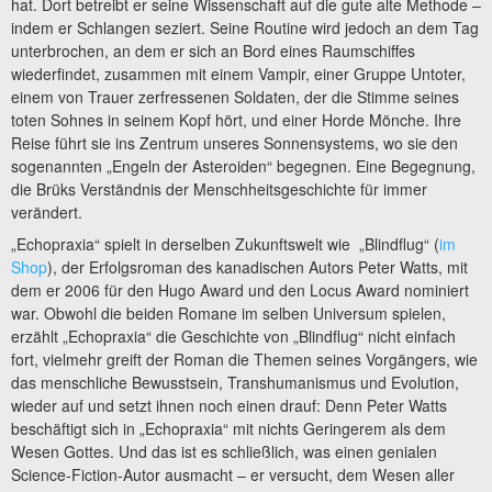
hat. Dort betreibt er seine Wissenschaft auf die gute alte Methode –
indem er Schlangen seziert. Seine Routine wird jedoch an dem Tag
unterbrochen, an dem er sich an Bord eines Raumschiffes
wiederfindet, zusammen mit einem Vampir, einer Gruppe Untoter,
einem von Trauer zerfressenen Soldaten, der die Stimme seines
toten Sohnes in seinem Kopf hört, und einer Horde Mönche. Ihre
Reise führt sie ins Zentrum unseres Sonnensystems, wo sie den
sogenannten „Engeln der Asteroiden“ begegnen. Eine Begegnung,
die Brüks Verständnis der Menschheitsgeschichte für immer
verändert.
„Echopraxia“ spielt in derselben Zukunftswelt wie „Blindflug“ (
im
Shop
), der Erfolgsroman des kanadischen Autors Peter Watts, mit
dem er 2006 für den Hugo Award und den Locus Award nominiert
war. Obwohl die beiden Romane im selben Universum spielen,
erzählt „Echopraxia“ die Geschichte von „Blindflug“ nicht einfach
fort, vielmehr greift der Roman die Themen seines Vorgängers, wie
das menschliche Bewusstsein, Transhumanismus und Evolution,
wieder auf und setzt ihnen noch einen drauf: Denn Peter Watts
beschäftigt sich in „Echopraxia“ mit nichts Geringerem als dem
Wesen Gottes. Und das ist es schließlich, was einen genialen
Science-Fiction-Autor ausmacht – er versucht, dem Wesen aller