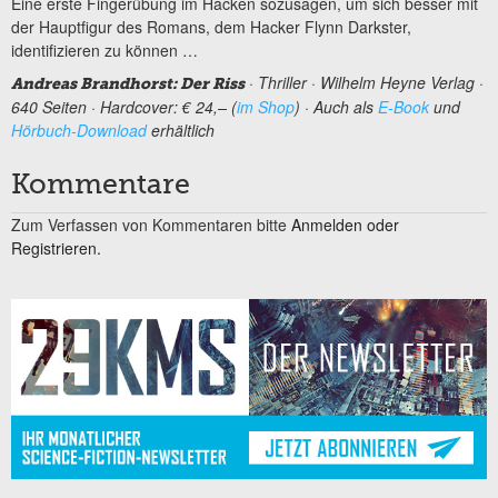
Eine erste Fingerübung im Hacken sozusagen, um sich besser mit
der Hauptfigur des Romans, dem Hacker Flynn Darkster,
identifizieren zu können …
· Thriller · Wilhelm Heyne Verlag ·
Andreas Brandhorst: Der Riss
640 Seiten · Hardcover: € 24,– (
im Shop
) · Auch als
E-Book
und
Hörbuch-Download
erhältlich
Kommentare
Zum Verfassen von Kommentaren bitte
Anmelden oder
Registrieren.