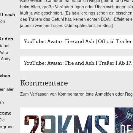
Kate Winslet. Cameron hat natürlich Regie geführt und war am 
beim Alten, große Veränderungen oder Überraschungen sin
läuft ja wie geschmiert. (Es ist allerdings schon ein bissche
ff nach
des Trailers das Gefühl hat, keinen echten BOAH-Effekt erle
ion
ja beim zweiten Trailer. Oder spätestens im Kino.)
ür den
YouTube: Avatar: Fire and Ash | Official Trailer
dabei
Petra
n Andy
YouTube: Avatar: Fire and Ash I Trailer I Ab 1
Leben
Kommentare
genialer
Zum Verfassen von Kommentaren bitte
Anmelden oder Regis
ten
lcome
Die
ergrund