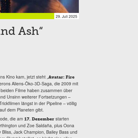
29. Juli 2025
 and Ash“
ns Kino kam, jetzt steht „
Avatar: Fire
amerons Aliens-Öko-3D-Saga, die 2009 mit
en beiden Filme haben zusammen über
 und Unsinn weiterer Fortsetzungen –
ckfilmen längst in der Pipeline – völlig
auf dem Planeten gibt.
isode, die am
starten
17. Dezember
orthington und Zoe Saldaña, plus Oona
ity Bliss, Jack Champion, Bailey Bass und