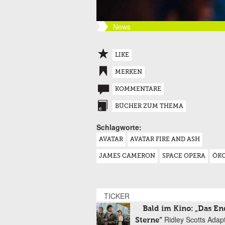
News
LIKE
MERKEN
KOMMENTARE
BÜCHER ZUM THEMA
Schlagworte:
AVATAR
AVATAR FIRE AND ASH
JAMES CAMERON
SPACE OPERA
ÖK
TICKER
Bald im Kino: „Das En
Ridley Scotts Adap
Sterne“