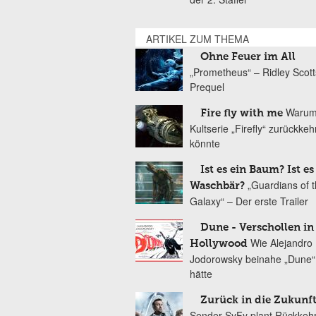
ARTIKEL ZUM THEMA
Ohne Feuer im All
„Prometheus“ – Ridley Scott
Prequel
Warum
Fire fly with me
Kultserie „Firefly“ zurückke
könnte
Ist es ein Baum? Ist es
„Guardians of 
Waschbär?
Galaxy“ – Der erste Trailer
Dune - Verschollen in
Wie Alejandro
Hollywood
Jodorowsky beinahe „Dune“ 
hätte
Zurück in die Zukunf
Sender SyFy plant Rückkeh