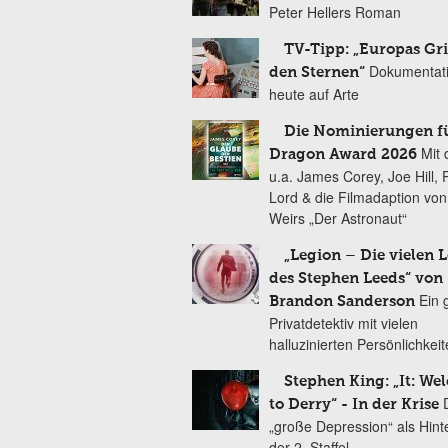
Peter Hellers Roman
TV-Tipp: „Europas Gri
Dokumentat
den Sternen“
heute auf Arte
Die Nominierungen f
Mit 
Dragon Award 2026
u.a. James Corey, Joe Hill, 
Lord & die Filmadaption vo
Weirs „Der Astronaut“
„Legion – Die vielen 
des Stephen Leeds“ von
Ein 
Brandon Sanderson
Privatdetektiv mit vielen
halluzinierten Persönlichkei
Stephen King: „It: We
to Derry“ - In der Krise
„große Depression“ als Hint
der 2. Staffel