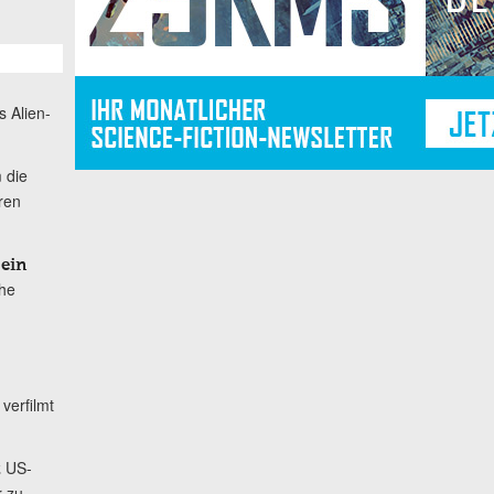
s Alien-
 die
hren
 ein
the
verfilmt
US-
t
r zu