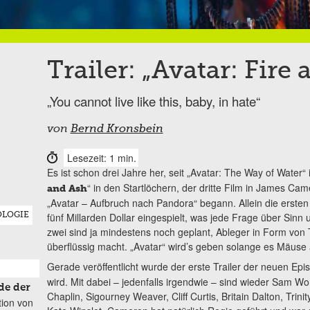
Trailer: „Avatar: Fire
„You cannot live like this, baby, in hate“
von
Bernd Kronsbein
Lesezeit: 1 min.
Es ist schon drei Jahre her, seit „Avatar: The Way of Water“ i
“ in den Startlöchern, der dritte Film in James C
and Ash
„Avatar – Aufbruch nach Pandora“ begann. Allein die erst
fünf Millarden Dollar eingespielt, was jede Frage über Sinn
OLOGIE
zwei sind ja mindestens noch geplant, Ableger in Form von Tri
überflüssig macht. „Avatar“ wird’s geben solange es Mäuse 
Gerade veröffentlicht wurde der erste Trailer der neuen Ep
wird. Mit dabei – jedenfalls irgendwie – sind wieder Sam W
de der
Chaplin, Sigourney Weaver, Cliff Curtis, Britain Dalton, Trin
tion von