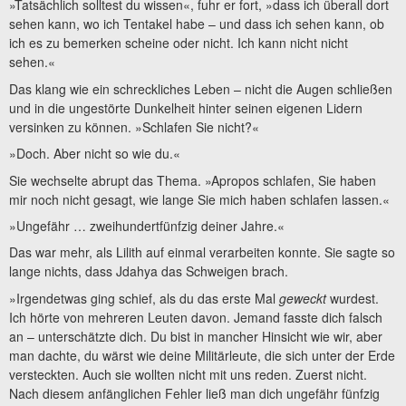
»Tatsächlich solltest du wissen«, fuhr er fort, »dass ich überall dort
sehen kann, wo ich Tentakel habe – und dass ich sehen kann, ob
ich es zu bemerken scheine oder nicht. Ich kann nicht nicht
sehen.«
Das klang wie ein schreckliches Leben – nicht die Augen schließen
und in die ungestörte Dunkelheit hinter seinen eigenen Lidern
versinken zu können. »Schlafen Sie nicht?«
»Doch. Aber nicht so wie du.«
Sie wechselte abrupt das Thema. »Apropos schlafen, Sie haben
mir noch nicht gesagt, wie lange Sie mich haben schlafen lassen.«
»Ungefähr … zweihundertfünfzig deiner Jahre.«
Das war mehr, als Lilith auf einmal verarbeiten konnte. Sie sagte so
lange nichts, dass Jdahya das Schweigen brach.
»Irgendetwas ging schief, als du das erste Mal
geweckt
wurdest.
Ich hörte von mehreren Leuten davon. Jemand fasste dich falsch
an – unterschätzte dich. Du bist in mancher Hinsicht wie wir, aber
man dachte, du wärst wie deine Militärleute, die sich unter der Erde
versteckten. Auch sie wollten nicht mit uns reden. Zuerst nicht.
Nach diesem anfänglichen Fehler ließ man dich ungefähr fünfzig