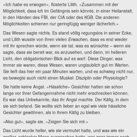
»Ich
habe
es erwogen«, flüsterte Lilith. »Zusammen mit der
Möglichkeit, dass ich im Gefängnis sein könnte, in einer Heilanstalt,
in den Händen des FBI, der CIA oder des KGB. Die anderen
Möglichkeiten schienen nur geringfügig weniger lächerlich.«
Das Wesen sagte nichts. Es stand völlig regungslos in seiner Ecke,
und Lilith wusste von ihren vielen
Erwachen,
dass es erst wieder
mit ihr sprechen würde, wenn sie tat, was es wünschte – wenn sie
sagte, dass sie bereit war, es anzusehen, und dann, im helleren
Licht, den obligatorischen Blick auf es warf. Diese Dinger, was
immer sie waren, diese Wesen, waren unglaublich gut im Warten.
Sie ließ das hier ein paar Minuten warten, und es schwieg nicht nur,
es bewegte auch nicht einen Muskel. Disziplin oder Physiologie?
Sie hatte keine Angst. »Hässliche« Gesichter hatten sie schon
lange vor ihrer Gefangennahme nicht mehr erschrecken können.
Es war das Unbekannte, das ihr Angst machte. Der Käfig, in dem
sie sich befand. Sie wollte sich lieber an egal wie viele hässliche
Gesichter gewöhnen, als in ihrem Käfig zu bleiben.
»Also gut«, sagte sie. »Zeigen Sie sich mir.«
Das Licht wurde heller, wie sie vermutet hatte, und was wie ein
großer, schlanker Mann ausgesehen hatte, war zwar immer noch