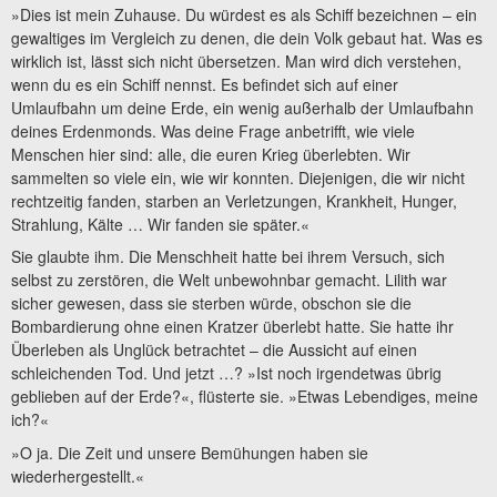
»Dies ist mein Zuhause. Du würdest es als Schiff bezeichnen – ein
gewaltiges im Vergleich zu denen, die dein Volk gebaut hat. Was es
wirklich ist, lässt sich nicht übersetzen. Man wird dich verstehen,
wenn du es ein Schiff nennst. Es befindet sich auf einer
Umlaufbahn um deine Erde, ein wenig außerhalb der Umlaufbahn
deines Erdenmonds. Was deine Frage anbetrifft, wie viele
Menschen hier sind: alle, die euren Krieg überlebten. Wir
sammelten so viele ein, wie wir konnten. Diejenigen, die wir nicht
rechtzeitig fanden, starben an Verletzungen, Krankheit, Hunger,
Strahlung, Kälte … Wir fanden sie später.«
Sie glaubte ihm. Die Menschheit hatte bei ihrem Versuch, sich
selbst zu zerstören, die Welt unbewohnbar gemacht. Lilith war
sicher gewesen, dass sie sterben würde, obschon sie die
Bombardierung ohne einen Kratzer überlebt hatte. Sie hatte ihr
Überleben als Unglück betrachtet – die Aussicht auf einen
schleichenden Tod. Und jetzt …? »Ist noch irgendetwas übrig
geblieben auf der Erde?«, flüsterte sie. »Etwas Lebendiges, meine
ich?«
»O ja. Die Zeit und unsere Bemühungen haben sie
wiederhergestellt.«