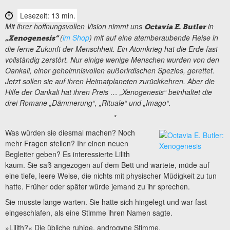
Lesezeit: 13 min.
Mit ihrer hoffnungsvollen Vision nimmt uns
in
Octavia E. Butler
(
im Shop
) mit auf eine atemberaubende Reise in
„Xenogenesis“
die ferne Zukunft der Menschheit. Ein Atomkrieg hat die Erde fast
vollständig zerstört. Nur einige wenige Menschen wurden von den
Oankali, einer geheimnisvollen außerirdischen Spezies, gerettet.
Jetzt sollen sie auf ihren Heimatplaneten zurückkehren. Aber die
Hilfe der Oankali hat ihren Preis … „Xenogenesis“ beinhaltet die
drei Romane „Dämmerung“, „Rituale“ und „Imago“.
*
Was würden sie diesmal machen? Noch
mehr Fragen stellen? Ihr einen neuen
Begleiter geben? Es interessierte Lilith
kaum. Sie saß angezogen auf dem Bett und wartete, müde auf
eine tiefe, leere Weise, die nichts mit physischer Müdigkeit zu tun
hatte. Früher oder später würde jemand zu ihr sprechen.
Sie musste lange warten. Sie hatte sich hingelegt und war fast
eingeschlafen, als eine Stimme ihren Namen sagte.
»Lilith?« Die übliche ruhige, androgyne Stimme.