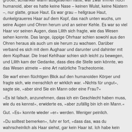
humanoid, aber es hatte keine Nase – keinen Wulst, keine Nüstern
–, nur glatte, graue Haut. Es war grau – hellgraue Haut,
dunkelgraueres Haar auf dem Kopf, das nach unten wuchs, um
seine Augen und Ohren herum und an seiner Kehle. Es war so viel
Haar vor seinen Augen, dass Lilith sich fragte, wie das Wesen
sehen konnte. Das lange, üppige Ohrhaar schien sowohl aus den
Ohren heraus als auch um sie herum zu wachsen. Darüber
verband es sich mit dem Aughaar und darunter und dahinter mit
dem Kopfhaar. Die Insel Kehlhaar schien sich leicht zu bewegen,
und Lilith kam der Gedanke, dass dies die Stelle sein könnte, wo
das Wesen atmete – eine Art natürliche Tracheotomie.
Sie warf einen flüchtigen Blick auf den humanoiden Körper und
fragte sich, wie menschlich er wirklich war. »Nichts für ungut«,
sagte sie, »aber sind Sie ein Mann oder eine Frau?«
»Es ist falsch, anzunehmen, dass ich ein Geschlecht haben muss,
wie du es kennst«, erwiderte es, »aber zufällig bin ich ein Mann.«
Gut. »Es« konnte wieder »er« werden. Weniger peinlich.
»Du solltest bemerken«, fuhr er fort, »dass das, was du
wahrscheinlich als Haar siehst, gar kein Haar ist. Ich habe kein