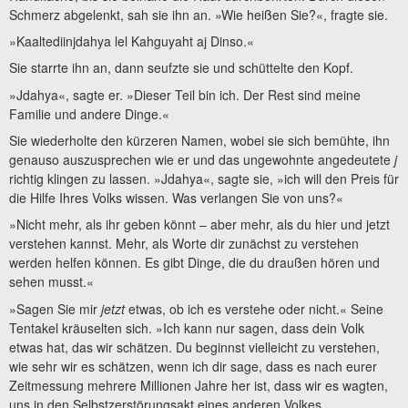
Schmerz abgelenkt, sah sie ihn an. »Wie heißen Sie?«, fragte sie.
»Kaaltediinjdahya lel Kahguyaht aj Dinso.«
Sie starrte ihn an, dann seufzte sie und schüttelte den Kopf.
»Jdahya«, sagte er. »Dieser Teil bin ich. Der Rest sind meine
Familie und andere Dinge.«
Sie wiederholte den kürzeren Namen, wobei sie sich bemühte, ihn
genauso auszusprechen wie er und das ungewohnte angedeutete
j
richtig klingen zu lassen. »Jdahya«, sagte sie, »ich will den Preis für
die Hilfe Ihres Volks wissen. Was verlangen Sie von uns?«
»Nicht mehr, als ihr geben könnt – aber mehr, als du hier und jetzt
verstehen kannst. Mehr, als Worte dir zunächst zu verstehen
werden helfen können. Es gibt Dinge, die du draußen hören und
sehen musst.«
»Sagen Sie mir
jetzt
etwas, ob ich es verstehe oder nicht.« Seine
Tentakel kräuselten sich. »Ich kann nur sagen, dass dein Volk
etwas hat, das wir schätzen. Du beginnst vielleicht zu verstehen,
wie sehr wir es schätzen, wenn ich dir sage, dass es nach eurer
Zeitmessung mehrere Millionen Jahre her ist, dass wir es wagten,
uns in den Selbstzerstörungsakt eines anderen Volkes