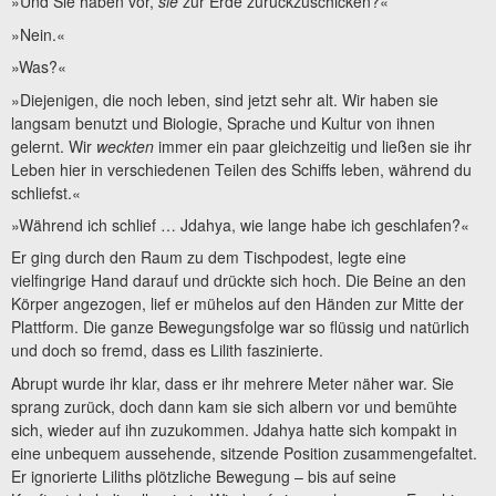
»Und Sie haben vor,
sie
zur Erde zurückzuschicken?«
»Nein.«
»Was?«
»Diejenigen, die noch leben, sind jetzt sehr alt. Wir haben sie
langsam benutzt und Biologie, Sprache und Kultur von ihnen
gelernt. Wir
weckten
immer ein paar gleichzeitig und ließen sie ihr
Leben hier in verschiedenen Teilen des Schiffs leben, während du
schliefst.«
»Während ich schlief … Jdahya, wie lange habe ich geschlafen?«
Er ging durch den Raum zu dem Tischpodest, legte eine
vielfingrige Hand darauf und drückte sich hoch. Die Beine an den
Körper angezogen, lief er mühelos auf den Händen zur Mitte der
Plattform. Die ganze Bewegungsfolge war so flüssig und natürlich
und doch so fremd, dass es Lilith faszinierte.
Abrupt wurde ihr klar, dass er ihr mehrere Meter näher war. Sie
sprang zurück, doch dann kam sie sich albern vor und bemühte
sich, wieder auf ihn zuzukommen. Jdahya hatte sich kompakt in
eine unbequem aussehende, sitzende Position zusammengefaltet.
Er ignorierte Liliths plötzliche Bewegung – bis auf seine