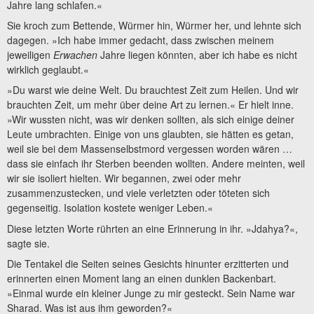
Jahre lang schlafen.«
Sie kroch zum Bettende, Würmer hin, Würmer her, und lehnte sich
dagegen. »Ich habe immer gedacht, dass zwischen meinem
jeweiligen
Erwachen
Jahre liegen könnten, aber ich habe es nicht
wirklich geglaubt.«
»Du warst wie deine Welt. Du brauchtest Zeit zum Heilen. Und wir
brauchten Zeit, um mehr über deine Art zu lernen.« Er hielt inne.
»Wir wussten nicht, was wir denken sollten, als sich einige deiner
Leute umbrachten. Einige von uns glaubten, sie hätten es getan,
weil sie bei dem Massenselbstmord vergessen worden wären …
dass sie einfach ihr Sterben beenden wollten. Andere meinten, weil
wir sie isoliert hielten. Wir begannen, zwei oder mehr
zusammenzustecken, und viele verletzten oder töteten sich
gegenseitig. Isolation kostete weniger Leben.«
Diese letzten Worte rührten an eine Erinnerung in ihr. »Jdahya?«,
sagte sie.
Die Tentakel die Seiten seines Gesichts hinunter erzitterten und
erinnerten einen Moment lang an einen dunklen Backenbart.
»Einmal wurde ein kleiner Junge zu mir gesteckt. Sein Name war
Sharad. Was ist aus ihm geworden?«