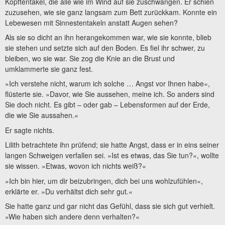
Kopftentakel, die alle wie im Wind auf sie zuschwangen. Er schien
zuzusehen, wie sie ganz langsam zum Bett zurückkam. Konnte ein
Lebewesen mit Sinnestentakeln anstatt Augen sehen?
Als sie so dicht an ihn herangekommen war, wie sie konnte, blieb
sie stehen und setzte sich auf den Boden. Es fiel ihr schwer, zu
bleiben, wo sie war. Sie zog die Knie an die Brust und
umklammerte sie ganz fest.
»Ich verstehe nicht, warum ich solche … Angst vor Ihnen habe«,
flüsterte sie. »Davor, wie Sie aussehen, meine ich. So anders sind
Sie doch nicht. Es gibt – oder gab – Lebensformen auf der Erde,
die wie Sie aussahen.«
Er sagte nichts.
Lilith betrachtete ihn prüfend; sie hatte Angst, dass er in eins seiner
langen Schweigen verfallen sei. »Ist es etwas, das Sie tun?«, wollte
sie wissen. »Etwas, wovon ich nichts weiß?«
»Ich bin hier, um dir beizubringen, dich bei uns wohlzufühlen«,
erklärte er. »Du verhältst dich sehr gut.«
Sie hatte ganz und gar nicht das Gefühl, dass sie sich gut verhielt.
»Wie haben sich andere denn verhalten?«