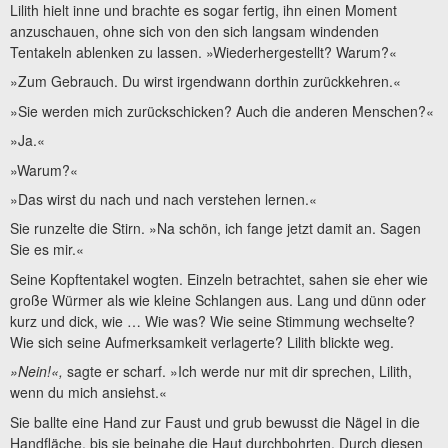
Lilith hielt inne und brachte es sogar fertig, ihn einen Moment
anzuschauen, ohne sich von den sich langsam windenden
Tentakeln ablenken zu lassen. »Wiederhergestellt? Warum?«
»Zum Gebrauch. Du wirst irgendwann dorthin zurückkehren.«
»Sie werden mich zurückschicken? Auch die anderen Menschen?«
»Ja.«
»Warum?«
»Das wirst du nach und nach verstehen lernen.«
Sie runzelte die Stirn. »Na schön, ich fange jetzt damit an. Sagen
Sie es mir.«
Seine Kopftentakel wogten. Einzeln betrachtet, sahen sie eher wie
große Würmer als wie kleine Schlangen aus. Lang und dünn oder
kurz und dick, wie … Wie was? Wie seine Stimmung wechselte?
Wie sich seine Aufmerksamkeit verlagerte? Lilith blickte weg.
»Nein!«,
sagte er scharf. »Ich werde nur mit dir sprechen, Lilith,
wenn du mich ansiehst.«
Sie ballte eine Hand zur Faust und grub bewusst die Nägel in die
Handfläche, bis sie beinahe die Haut durchbohrten. Durch diesen