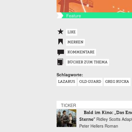
Feature
LIKE
MERKEN
KOMMENTARE
BÜCHER ZUM THEMA
Schlagworte:
LAZARUS
OLD GUARD
GREG RUCKA
TICKER
Bald im Kino: „Das En
Ridley Scotts Adap
Sterne“
Peter Hellers Roman