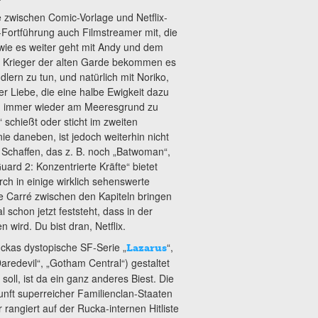
e zwischen Comic-Vorlage und Netflix-
-Fortführung auch Filmstreamer mit, die
 wie es weiter geht mit Andy und dem
n Krieger der alten Garde bekommen es
ern zu tun, und natürlich mit Noriko,
r Liebe, die eine halbe Ewigkeit dazu
d immer wieder am Meeresgrund zu
 schießt oder sticht im zweiten
e daneben, ist jedoch weiterhin nicht
 Schaffen, das z. B. noch „Batwoman“,
ard 2: Konzentrierte Kräfte“ bietet
ch in einige wirklich sehenswerte
Le Carré zwischen den Kapiteln bringen
schon jetzt feststeht, dass in der
wird. Du bist dran, Netflix.
ckas dystopische SF-Serie „
“,
Lazarus
aredevil“, „Gotham Central“) gestaltet
ll, ist da ein ganz anderes Biest. Die
nft superreicher Familienclan-Staaten
 rangiert auf der Rucka-internen Hitliste