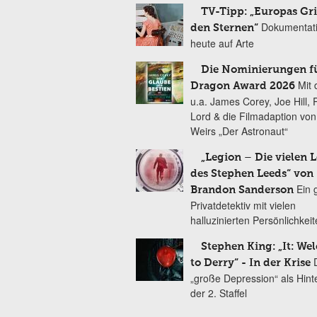
TV-Tipp: „Europas Gri
Dokumentat
den Sternen“
heute auf Arte
Die Nominierungen f
Mit 
Dragon Award 2026
u.a. James Corey, Joe Hill, 
Lord & die Filmadaption vo
Weirs „Der Astronaut“
„Legion – Die vielen 
des Stephen Leeds“ von
Ein 
Brandon Sanderson
Privatdetektiv mit vielen
halluzinierten Persönlichkei
Stephen King: „It: We
to Derry“ - In der Krise
„große Depression“ als Hint
der 2. Staffel