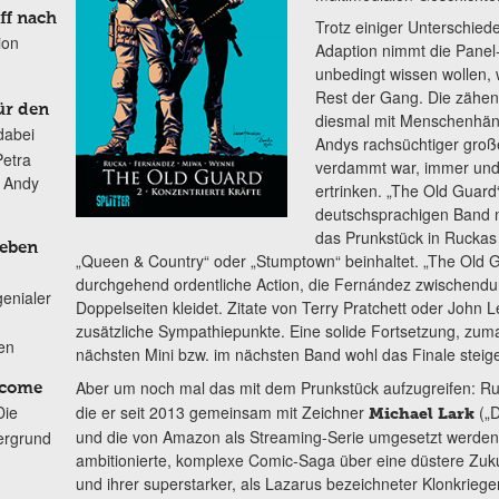
ff nach
Trotz einiger Unterschied
ion
Adaption nimmt die Panel
unbedingt wissen wollen,
Rest der Gang. Die zähe
ür den
diesmal mit Menschenhändl
dabei
Andys rachsüchtiger große
Petra
verdammt war, immer un
n Andy
ertrinken. „The Old Guard“
deutschsprachigen Band ni
das Prunkstück in Ruckas
Leben
„Queen & Country“ oder „Stumptown“ beinhaltet. „The Old Gu
durchgehend ordentliche Action, die Fernández zwischendur
genialer
Doppelseiten kleidet. Zitate von Terry Pratchett oder John 
zusätzliche Sympathiepunkte. Eine solide Fortsetzung, zumal 
ten
nächsten Mini bzw. im nächsten Band wohl das Finale steigen 
Aber um noch mal das mit dem Prunkstück aufzugreifen: Ru
lcome
die er seit 2013 gemeinsam mit Zeichner
(„D
Die
Michael Lark
und die von Amazon als Streaming-Serie umgesetzt werden so
ergrund
ambitionierte, komplexe Comic-Saga über eine düstere Zuku
und ihrer superstarker, als Lazarus bezeichneter Klonkrieger