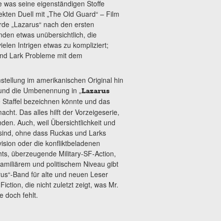
e was seine eigenständigen Stoffe
rekten Duell mit „The Old Guard“ – Film
rde „Lazarus“ nach den ersten
en etwas unübersichtlich, die
vielen Intrigen etwas zu kompliziert;
und Lark Probleme mit dem
stellung im amerikanischen Original hin
 und die Umbenennung in „
Lazarus
e Staffel bezeichnen könnte und das
cht. Das alles hilft der Vorzeigeserie,
nden. Auch, weil Übersichtlichkeit und
 sind, ohne dass Ruckas und Larks
sion oder die konfliktbeladenen
ts, überzeugende Military-SF-Action,
familiärem und politischem Niveau gibt
us“-Band für alte und neuen Leser
ction, die nicht zuletzt zeigt, was Mr.
 doch fehlt.