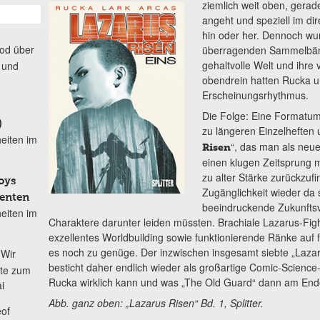
ziemlich
weit oben, gerad
angeht und speziell im di
hin oder her. Dennoch wu
od über
überragenden Sammelbänd
gehaltvolle Welt und ihre 
 und
obendrein hatten Rucka 
Erscheinungsrhythmus.
Die Folge: Eine Formatum
)
zu längeren Einzelheften
eiten im
“, das man als neu
Risen
einen klugen Zeitsprung ma
zu alter Stärke zurückzufi
oys
Zugänglichkeit wieder da
denten
beeindruckende Zukunftsvi
eiten im
Charaktere darunter leiden müssten. Brachiale Lazarus-Figh
exzellentes Worldbuilding sowie funktionierende Ränke auf 
es noch zu genüge. Der inzwischen insgesamt siebte „Lazar
Wir
besticht daher endlich wieder als großartige Comic-Science-Fi
ete zum
Rucka wirklich kann und was „The Old Guard“ dann am Ende
i
Abb. ganz oben: „Lazarus Risen“ Bd. 1, Splitter.
of