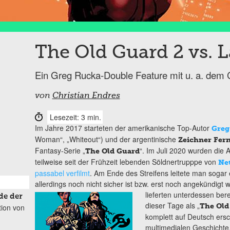
The Old Guard 2 vs. L
Ein Greg Rucka-Double Feature mit u. a. dem 
von
Christian Endres
Lesezeit: 3 min.
Im Jahre 2017 starteten der amerikanische Top-Autor
Greg
Woman“, „Whiteout“) und der argentinische
Zeichner Fer
Fantasy-Serie „
“. Im Juli 2020 wurden die 
The Old Guard
teilweise seit der Frühzeit lebenden Söldnertrupppe von
Net
passabel verfilmt
. Am Ende des Streifens leitete man sogar 
allerdings noch nicht sicher ist bzw. erst noch angekündigt
lieferten unterdessen bere
de der
dieser Tage als „
The Old
tion von
komplett auf Deutsch ersc
multimedialen Geschichte