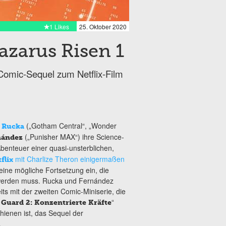
1 Likes
25. Oktober 2020
azarus Risen 1
Comic-Sequel zum Netflix-Film
(„Gotham Central“, „Wonder
 Rucka
(„Punisher MAX“) ihre Science-
nández
Abenteuer einer quasi-unsterblichen,
mit Charlize Theron einigermaßen
flix
eine mögliche Fortsetzung ein, die
 werden muss.
Rucka und Fernández
its mit der zweiten Comic-Miniserie, die
“
 Guard 2: Konzentrierte Kräfte
hienen ist, das Sequel der
.