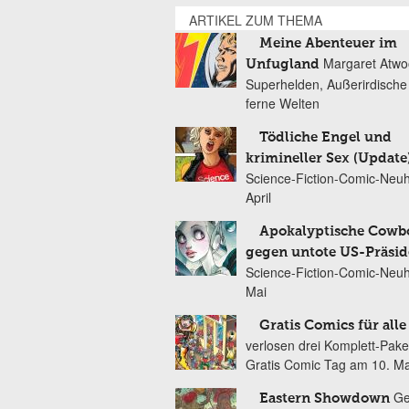
ARTIKEL ZUM THEMA
Meine Abenteuer im
Margaret Atwo
Unfugland
Superhelden, Außerirdische
ferne Welten
Tödliche Engel und
krimineller Sex (Update
Science-Fiction-Comic-Neuh
April
Apokalyptische Cowb
gegen untote US-Präsi
Science-Fiction-Comic-Neuh
Mai
Gratis Comics für alle
verlosen drei Komplett-Pak
Gratis Comic Tag am 10. Ma
Ge
Eastern Showdown