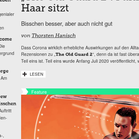
Leben
Haar sitzt
genialer
Bisschen besser, aber auch nicht gut
ten
von
Thorsten Hanisch
lcome
Die
Dass Corona wirklich erhebliche Auswirkungen auf den Allta
ergrund
Rezensionen zu „
“, denn da ist fast über
The Old Guard 2
Teil eins ist. Teil eins wurde Anfang Juli 2020 veröffentlicht,
orge
LESEN
Am
Feature
New
isschen
ftritt
Men-
-,