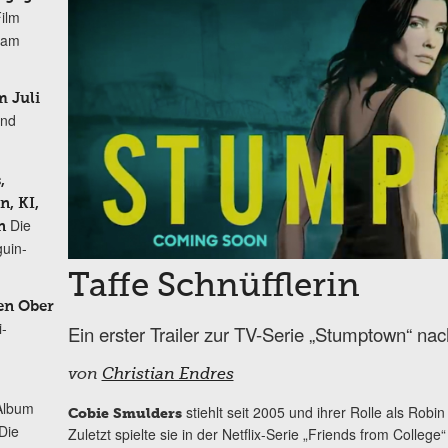
Film
r am
 Juli
und
,
, KI,
Die
n
uin-
Taffe Schnüfflerin
en Ober
i-
Ein erster Trailer zur TV-Serie „Stumptown“ n
von
Christian Endres
Album
stiehlt seit 2005 und ihrer Rolle als Robi
Cobie Smulders
„Die
Zuletzt spielte sie in der Netflix-Serie „Friends from Colleg