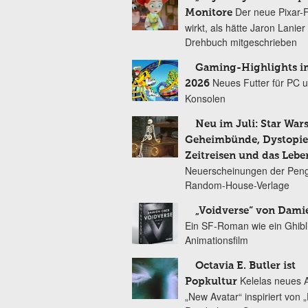
Der neue Pixar-
Monitore
wirkt, als hätte Jaron Lanie
Drehbuch mitgeschrieben
Gaming-Highlights im
Neues Futter für PC 
2026
Konsolen
Neu im Juli: Star Wars
Geheimbünde, Dystopien
Zeitreisen und das Lebe
Neuerscheinungen der Peng
Random-House-Verlage
„Voidverse“ von Dami
Ein SF-Roman wie ein Ghibl
Animationsfilm
Octavia E. Butler ist
Kelelas neues 
Popkultur
„New Avatar“ inspiriert von 