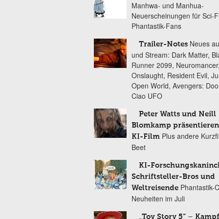
Manhwa- und Manhua-
Neuerscheinungen für Sci-F
Phantastik-Fans
Neues au
Trailer-Notes
und Stream: Dark Matter, B
Runner 2099, Neuromancer
Onslaught, Resident Evil, Ju
Open World, Avengers: Do
Ciao UFO
Peter Watts und Neill
Blomkamp präsentieren
Plus andere Kurzf
KI-Film
Beet
KI-Forschungskaninc
Schriftsteller-Bros und
Phantastik-
Weltreisende
Neuheiten im Juli
„Toy Story 5“ – Kamp