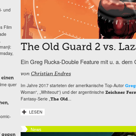
i- und
s Film
lade
,
The Old Guard 2 vs. Laz
manji:
omsday,
Ein Greg Rucka-Double Feature mit u. a. dem 
von
Christian Endres
 einen
ilme quer
Im Jahre 2017 starteten der amerikanische Top-Autor
Greg
Woman“, „Whiteout“) und der argentinische
Zeichner Fer
Fantasy-Serie „
...
The Old
hen,
LESEN
Comic-
News
f gegen