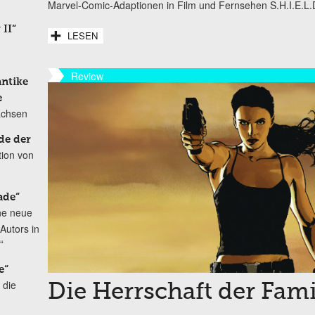
Marvel-Comic-Adaptionen in Film und Fernsehen S.H.I.E.L.
 II“
LESEN
Review
antike
e
achsen
de der
tion von
ade“
ne neue
Autors in
“
e“
 die
Die Herrschaft der Fam