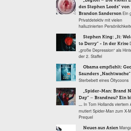
„Legion – Die vielen 
des Stephen Leeds“ von
Ein 
Brandon Sanderson
Privatdetektiv mit vielen
halluzinierten Persönlichkei
Stephen King: „It: We
to Derry“ - In der Krise
„große Depression“ als Hint
der 2. Staffel
Obama empfiehlt: Ge
Saunders „Nachtwache“
Sterbebett eines Öltycoons
„Spider-Man: Brand 
Day“ – Brandneu? Ein b
In Tom Hollands viertem Au
…
mutiert Spider-Man zum X-
Prequel
Manga
Neues aus Asien