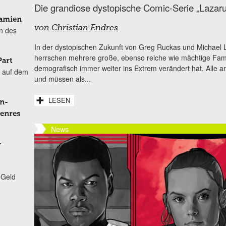
Die grandiose dystopische Comic-Serie „Lazarus
Damien
von
Christian Endres
n des
In der dystopischen Zukunft von Greg Ruckas und Michael 
herrschen mehrere große, ebenso reiche wie mächtige Famil
Part
demografisch immer weiter ins Extrem verändert hat. Alle a
 auf dem
und müssen als...
LESEN
n-
Genres
News
-
 Geld