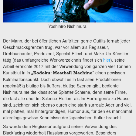
Yoshihiro Nishimura
Der Mann, der bei öffentlichen Auftritten gerne Outfits fernab jeder
Geschmacksgrenzen trug, war vor allem als Regisseur,
Drehbuchautor, Produzent, Special-Effect- und Make-Up-Künstler
tätig (das umfangreiche Werkverzeichnis findet sich
hier
), seine
Arbeit erreichte 2017 mit der Verwendung von ganzen vier Tonnen
Kunstblut in in
einen gewissen
„Kodoku: Meatball Machine“
Kulminationspunkt. Doch obwohl es in fast allen Produktionen
regelmäßig blutige bis äußerst blutige Szenen gibt, bediente
Nishimura nie die klassische Splatter-Schiene, denn seine Filme,
die fast alle eher im Science-Fiction- als im Horrorgenre zu Hause
sind, zeichnen sich ebenso durch eine stark surreale Ader und viel,
mal platten, mal hintergründigen, Humor aus, für den es manchmal
allerdings gewisse Kenntnisse der japanischen Kultur braucht.
So wurde dem Regisseur aufgrund seiner Verwendung des
Blackfacing wiederholt Rassismus vorgeworfen. Besonders