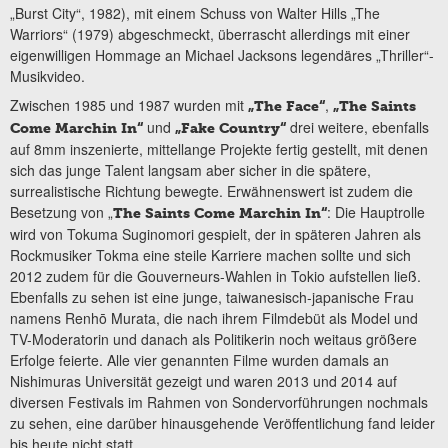
„Burst City“, 1982), mit einem Schuss von Walter Hills „The
Warriors“ (1979) abgeschmeckt, überrascht allerdings mit einer
eigenwilligen Hommage an Michael Jacksons legendäres „Thriller“-
Musikvideo.
Zwischen 1985 und 1987 wurden mit
,
„The Face“
„The Saints
und
drei weitere, ebenfalls
Come Marchin In“
„Fake Country“
auf 8mm inszenierte, mittellange Projekte fertig gestellt, mit denen
sich das junge Talent langsam aber sicher in die spätere,
surrealistische Richtung bewegte. Erwähnenswert ist zudem die
Besetzung von „
: Die Hauptrolle
The Saints Come Marchin
In“
wird von Tokuma Suginomori gespielt, der in späteren Jahren als
Rockmusiker Tokma eine steile Karriere machen sollte und sich
2012 zudem für die Gouverneurs-Wahlen in Tokio aufstellen ließ.
Ebenfalls zu sehen ist eine junge, taiwanesisch-japanische Frau
namens Renhō Murata, die nach ihrem Filmdebüt als Model und
TV-Moderatorin und danach als Politikerin noch weitaus größere
Erfolge feierte. Alle vier genannten Filme wurden damals an
Nishimuras Universität gezeigt und waren 2013 und 2014 auf
diversen Festivals im Rahmen von Sondervorführungen nochmals
zu sehen, eine darüber hinausgehende Veröffentlichung fand leider
bis heute nicht statt.