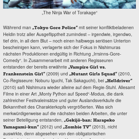
„The Ninja War of Torakage“
Während man
mit seiner konfliktbeladenen
„Tokyo Gore Police“
Heldin trotz aller Ausgeflipptheit zumindest – irgendwie, irgendwo,
tief drin, in all dem Blut – noch einen halbwegs seriösen Unterton
bescheinigen kann, verlagerte sich der Fokus in Nishimuras
nächsten Produktionen endgültig in Richtung „Irrsinns-Gore-
Comedy“. In Zusammenarbeit mit anderen Regisseuren
entstanden der bereits erwähnte
„Vampire Girl vs.
(2009) und
(2010,
Frankenstein Girl“
„Mutant Girls Squad“
Co-Regisseure: Noburu Iguchi, Tak Sakaguchi), bei
„Helldriver“
(2010) saß Nishimura wieder alleine auf dem Regie-Stuhl. Allesamt
Filme in einer Art „Monty Python auf Speed“-Modus, die dank
zahlreicher Festivaleinsätze und guter Auslandsverkäufe die
Bekanntheit des Charakterkopfs vergrößerten. Was sich
merkwürdigerweise auf die nächsten beiden Arbeiten, die unter
seiner Beteiligung entstanden,
„Gekijô-ban: Harapeko
(2012) und
(2013), nicht
Yamagami-kun“
„Zombie TV“
auswirkte, denn abgesehen von den obligatorischen