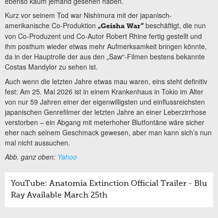
ebenso kaum jemand gesehen haben.
Kurz vor seinem Tod war Nishimura mit der japanisch-
amerikanische Co-Produktion
beschäftigt, die nun
„Geisha War“
von Co-Produzent und Co-Autor Robert Rhine fertig gestellt und
ihm posthum wieder etwas mehr Aufmerksamkeit bringen könnte,
da in der Hauptrolle der aus den „Saw“-Filmen bestens bekannte
Costas Mandylor zu sehen ist.
Auch wenn die letzten Jahre etwas mau waren, eins steht definitiv
fest: Am 25. Mai 2026 ist in einem Krankenhaus in Tokio im Alter
von nur 59 Jahren einer der eigenwilligsten und einflussreichsten
japanischen Genrefilmer der letzten Jahre an einer Leberzirrhose
verstorben – ein Abgang mit meterhoher Blutfontäne wäre sicher
eher nach seinem Geschmack gewesen, aber man kann sich’s nun
mal nicht aussuchen.
Abb. ganz oben:
Yahoo
YouTube: Anatomia Extinction Official Trailer - Blu
Ray Available March 25th