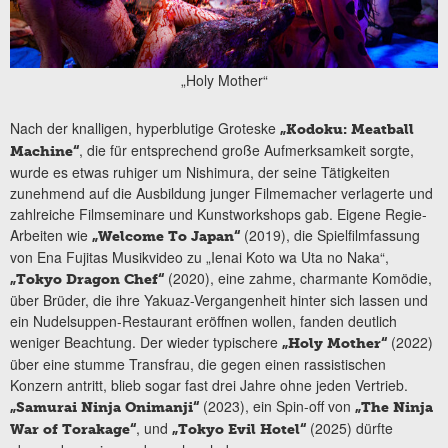
„Holy Mother“
Nach der knalligen, hyperblutige Groteske
„Kodoku: Meatball
, die für entsprechend große Aufmerksamkeit sorgte,
Machine“
wurde es etwas ruhiger um Nishimura, der seine Tätigkeiten
zunehmend auf die Ausbildung junger Filmemacher verlagerte und
zahlreiche Filmseminare und Kunstworkshops gab. Eigene Regie-
Arbeiten wie
(2019), die Spielfilmfassung
„Welcome To Japan“
von Ena Fujitas Musikvideo zu „Ienai Koto wa Uta no Naka“,
(2020), eine zahme, charmante Komödie,
„Tokyo Dragon Chef“
über Brüder, die ihre Yakuaz-Vergangenheit hinter sich lassen und
ein Nudelsuppen-Restaurant eröffnen wollen, fanden deutlich
weniger Beachtung. Der wieder typischere
(2022)
„Holy Mother“
über eine stumme Transfrau, die gegen einen rassistischen
Konzern antritt, blieb sogar fast drei Jahre ohne jeden Vertrieb.
(2023), ein Spin-off von
„Samurai Ninja Onimanji“
„The Ninja
, und
(2025) dürfte
War of Torakage“
„Tokyo Evil Hotel“