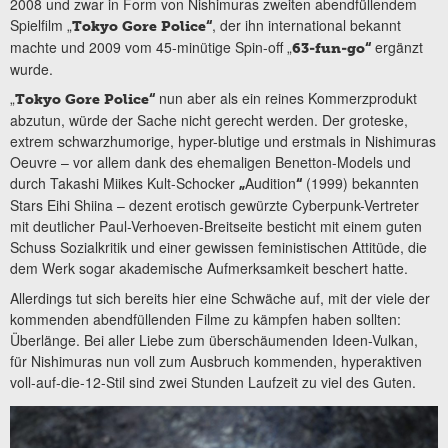
2008 und zwar in Form von Nishimuras zweiten abendfüllendem
Spielfilm „
, der ihn international bekannt
Tokyo Gore Police“
machte und 2009 vom 45-minütige Spin-off „
ergänzt
63-fun-go“
wurde.
„
nun aber als ein reines Kommerzprodukt
Tokyo Gore Police“
abzutun, würde der Sache nicht gerecht werden. Der groteske,
extrem schwarzhumorige, hyper-blutige und erstmals in Nishimuras
Oeuvre – vor allem dank des ehemaligen Benetton-Models und
durch Takashi Miikes Kult-Schocker
Audition
(1999) bekannten
„
“
Stars Eihi Shiina – dezent erotisch gewürzte Cyberpunk-Vertreter
mit deutlicher Paul-Verhoeven-Breitseite besticht mit einem guten
Schuss Sozialkritik und einer gewissen feministischen Attitüde, die
dem Werk sogar akademische Aufmerksamkeit beschert hatte.
Allerdings tut sich bereits hier eine Schwäche auf, mit der viele der
kommenden abendfüllenden Filme zu kämpfen haben sollten:
Überlänge. Bei aller Liebe zum überschäumenden Ideen-Vulkan,
für Nishimuras nun voll zum Ausbruch kommenden, hyperaktiven
voll-auf-die-12-Stil sind zwei Stunden Laufzeit zu viel des Guten.