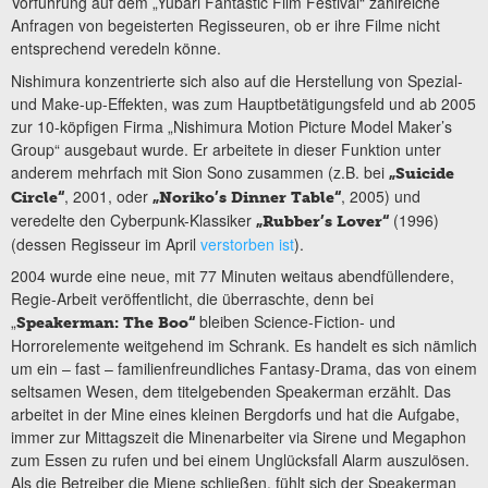
Vorführung auf dem „Yubari Fantastic Film Festival“ zahlreiche
Anfragen von begeisterten Regisseuren, ob er ihre Filme nicht
entsprechend veredeln könne.
Nishimura konzentrierte sich also auf die Herstellung von Spezial-
und Make-up-Effekten, was zum Hauptbetätigungsfeld und ab 2005
zur 10-köpfigen Firma „Nishimura Motion Picture Model Maker’s
Group“ ausgebaut wurde. Er arbeitete in dieser Funktion unter
anderem mehrfach mit Sion Sono zusammen (z.B. bei
„Suicide
, 2001, oder
, 2005) und
Circle“
„Noriko’s Dinner Table“
veredelte den Cyberpunk-Klassiker
(1996)
„Rubber’s Lover“
(dessen Regisseur im April
verstorben ist
).
2004 wurde eine neue, mit 77 Minuten weitaus abendfüllendere,
Regie-Arbeit veröffentlicht, die überraschte, denn bei
„
bleiben Science-Fiction- und
Speakerman: The Boo“
Horrorelemente weitgehend im Schrank. Es handelt es sich nämlich
um ein – fast – familienfreundliches Fantasy-Drama, das von einem
seltsamen Wesen, dem titelgebenden Speakerman erzählt. Das
arbeitet in der Mine eines kleinen Bergdorfs und hat die Aufgabe,
immer zur Mittagszeit die Minenarbeiter via Sirene und Megaphon
zum Essen zu rufen und bei einem Unglücksfall Alarm auszulösen.
Als die Betreiber die Miene schließen, fühlt sich der Speakerman