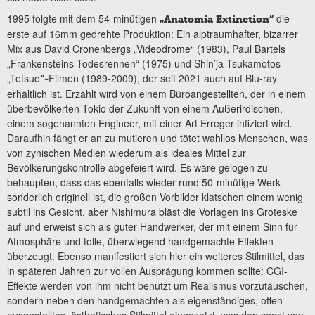
1995 folgte mit dem 54-minütigen
die
„Anatomia Extinction“
erste auf 16mm gedrehte Produktion: Ein alptraumhafter, bizarrer
Mix aus David Cronenbergs „Videodrome“ (1983), Paul Bartels
„Frankensteins Todesrennen“ (1975) und Shin’ja Tsukamotos
„Tetsuo
Filmen (1989-2009), der seit 2021 auch auf Blu-ray
“-
erhältlich ist. Erzählt wird von einem Büroangestellten, der in einem
überbevölkerten Tokio der Zukunft von einem Außerirdischen,
einem sogenannten Engineer, mit einer Art Erreger infiziert wird.
Daraufhin fängt er an zu mutieren und tötet wahllos Menschen, was
von zynischen Medien wiederum als ideales Mittel zur
Bevölkerungskontrolle abgefeiert wird. Es wäre gelogen zu
behaupten, dass das ebenfalls wieder rund 50-minütige Werk
sonderlich originell ist, die großen Vorbilder klatschen einem wenig
subtil ins Gesicht, aber Nishimura bläst die Vorlagen ins Groteske
auf und erweist sich als guter Handwerker, der mit einem Sinn für
Atmosphäre und tolle, überwiegend handgemachte Effekten
überzeugt. Ebenso manifestiert sich hier ein weiteres Stilmittel, das
in späteren Jahren zur vollen Ausprägung kommen sollte: CGI-
Effekte werden von ihm nicht benutzt um Realismus vorzutäuschen,
sondern neben den handgemachten als eigenständiges, offen
ausgestelltes, ästhetisches Stilmittel eingesetzt, was den sonst von