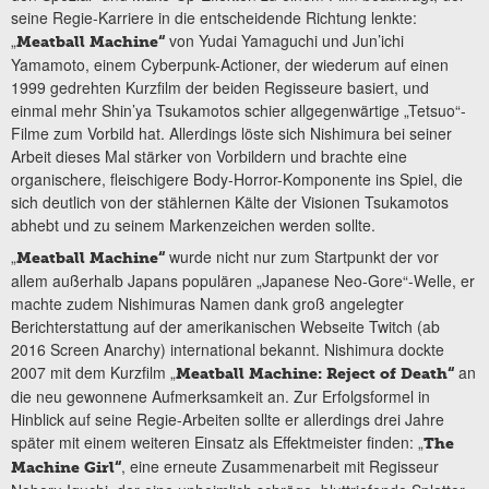
seine Regie-Karriere in die entscheidende Richtung lenkte:
„
von Yudai Yamaguchi und Jun’ichi
Meatball Machine“
Yamamoto, einem Cyberpunk-Actioner, der wiederum auf einen
1999 gedrehten Kurzfilm der beiden Regisseure basiert, und
einmal mehr Shin’ya Tsukamotos schier allgegenwärtige „Tetsuo“-
Filme zum Vorbild hat. Allerdings löste sich Nishimura bei seiner
Arbeit dieses Mal stärker von Vorbildern und brachte eine
organischere, fleischigere Body-Horror-Komponente ins Spiel, die
sich deutlich von der stählernen Kälte der Visionen Tsukamotos
abhebt und zu seinem Markenzeichen werden sollte.
„
wurde nicht nur zum Startpunkt der vor
Meatball Machine“
allem außerhalb Japans populären „Japanese Neo-Gore“-Welle, er
machte zudem Nishimuras Namen dank groß angelegter
Berichterstattung auf der amerikanischen Webseite Twitch (ab
2016 Screen Anarchy) international bekannt. Nishimura dockte
2007 mit dem Kurzfilm „
an
Meatball Machine: Reject of Death“
die neu gewonnene Aufmerksamkeit an. Zur Erfolgsformel in
Hinblick auf seine Regie-Arbeiten sollte er allerdings drei Jahre
später mit einem weiteren Einsatz als Effektmeister finden: „
The
, eine erneute Zusammenarbeit mit Regisseur
Machine Girl“