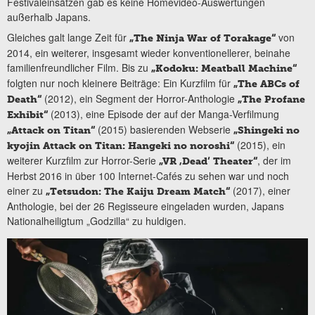
Festivaleinsätzen gab es keine Homevideo-Auswertungen
außerhalb Japans.
Gleiches galt lange Zeit für
von
„The Ninja War of Torakage“
2014, ein weiterer, insgesamt wieder konventionellerer, beinahe
familienfreundlicher Film. Bis zu
„Kodoku: Meatball Machine“
folgten nur noch kleinere Beiträge: Ein Kurzfilm für
„The ABCs of
(2012), ein Segment der Horror-Anthologie
Death“
„The Profane
(2013), eine Episode der auf der Manga-Verfilmung
Exhibit“
(2015) basierenden Webserie
„Attack on Titan“
„Shingeki no
(2015), ein
kyojin Attack on Titan: Hangeki no noroshi“
weiterer Kurzfilm zur Horror-Serie
, der im
„VR ‚Dead‘ Theater“
Herbst 2016 in über 100 Internet-Cafés zu sehen war und noch
einer zu
(2017), einer
„Tetsudon: The Kaiju Dream Match“
Anthologie, bei der 26 Regisseure eingeladen wurden, Japans
Nationalheiligtum „Godzilla“ zu huldigen.