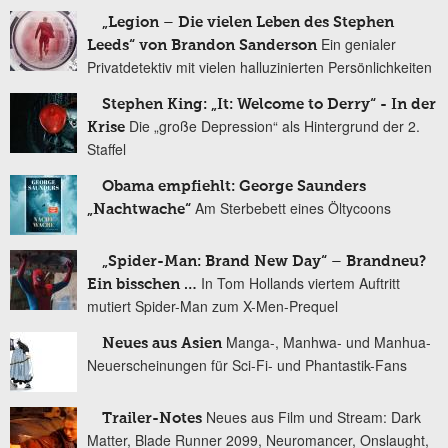
„Legion – Die vielen Leben des Stephen
Ein genialer
Leeds“ von Brandon Sanderson
Privatdetektiv mit vielen halluzinierten Persönlichkeiten
Stephen King: „It: Welcome to Derry“ - In der
Die „große Depression“ als Hintergrund der 2.
Krise
Staffel
Obama empfiehlt: George Saunders
Am Sterbebett eines Öltycoons
„Nachtwache“
„Spider-Man: Brand New Day“ – Brandneu?
In Tom Hollands viertem Auftritt
Ein bisschen …
mutiert Spider-Man zum X-Men-Prequel
Manga-, Manhwa- und Manhua-
Neues aus Asien
Neuerscheinungen für Sci-Fi- und Phantastik-Fans
Neues aus Film und Stream: Dark
Trailer-Notes
Matter, Blade Runner 2099, Neuromancer, Onslaught,