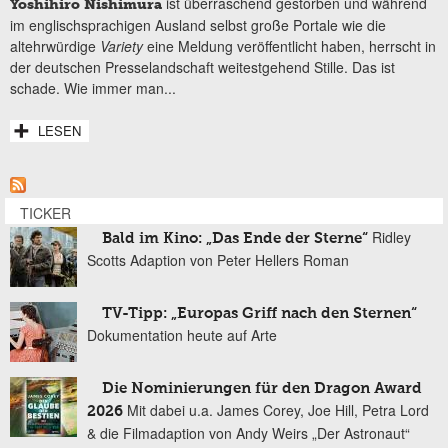
ist überraschend gestorben und während
Yoshihiro Nishimura
im englischsprachigen Ausland selbst große Portale wie die
altehrwürdige
Variety
eine Meldung veröffentlicht haben, herrscht in
der deutschen Presselandschaft weitestgehend Stille. Das ist
schade. Wie immer man...
LESEN
TICKER
Ridley
Bald im Kino: „Das Ende der Sterne“
Scotts Adaption von Peter Hellers Roman
TV-Tipp: „Europas Griff nach den Sternen“
Dokumentation heute auf Arte
Die Nominierungen für den Dragon Award
Mit dabei u.a. James Corey, Joe Hill, Petra Lord
2026
& die Filmadaption von Andy Weirs „Der Astronaut“