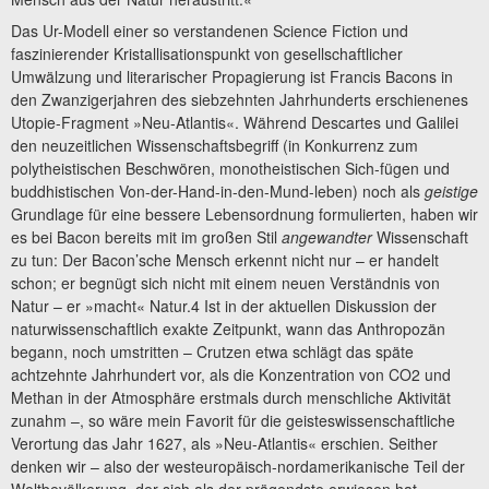
Das Ur-Modell einer so verstandenen Science Fiction und
faszinierender Kristallisationspunkt von gesellschaftlicher
Umwälzung und literarischer Propagierung ist Francis Bacons in
den Zwanzigerjahren des siebzehnten Jahrhunderts erschienenes
Utopie-Fragment »Neu-Atlantis«. Während Descartes und Galilei
den neuzeitlichen Wissenschaftsbegriff (in Konkurrenz zum
polytheistischen Beschwören, monotheistischen Sich-fügen und
buddhistischen Von-der-Hand-in-den-Mund-leben) noch als
geistige
Grundlage für eine bessere Lebensordnung formulierten, haben wir
es bei Bacon bereits mit im großen Stil
angewandter
Wissenschaft
zu tun: Der Bacon’sche Mensch erkennt nicht nur – er handelt
schon; er begnügt sich nicht mit einem neuen Verständnis von
Natur – er »macht« Natur.4 Ist in der aktuellen Diskussion der
naturwissenschaftlich exakte Zeitpunkt, wann das Anthropozän
begann, noch umstritten – Crutzen etwa schlägt das späte
achtzehnte Jahrhundert vor, als die Konzentration von CO2 und
Methan in der Atmosphäre erstmals durch menschliche Aktivität
zunahm –, so wäre mein Favorit für die geisteswissenschaftliche
Verortung das Jahr 1627, als »Neu-Atlantis« erschien. Seither
denken wir – also der westeuropäisch-nordamerikanische Teil der