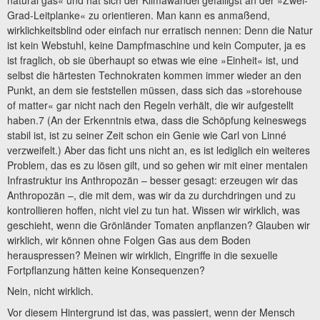
natural gas« und hat sich der Klimawandel gefälligst an der »Zwei-
Grad-Leitplanke« zu orientieren. Man kann es anmaßend,
wirklichkeitsblind oder einfach nur erratisch nennen: Denn die Natur
ist kein Webstuhl, keine Dampfmaschine und kein Computer, ja es
ist fraglich, ob sie überhaupt so etwas wie eine »Einheit« ist, und
selbst die härtesten Technokraten kommen immer wieder an den
Punkt, an dem sie feststellen müssen, dass sich das »storehouse
of matter« gar nicht nach den Regeln verhält, die wir aufgestellt
haben.7 (An der Erkenntnis etwa, dass die Schöpfung keineswegs
stabil ist, ist zu seiner Zeit schon ein Genie wie Carl von Linné
verzweifelt.) Aber das ficht uns nicht an, es ist lediglich ein weiteres
Problem, das es zu lösen gilt, und so gehen wir mit einer mentalen
Infrastruktur ins Anthropozän – besser gesagt: erzeugen wir das
Anthropozän –, die mit dem, was wir da zu durchdringen und zu
kontrollieren hoffen, nicht viel zu tun hat. Wissen wir wirklich, was
geschieht, wenn die Grönländer Tomaten anpflanzen? Glauben wir
wirklich, wir können ohne Folgen Gas aus dem Boden
herauspressen? Meinen wir wirklich, Eingriffe in die sexuelle
Fortpflanzung hätten keine Konsequenzen?
Nein, nicht wirklich.
Vor diesem Hintergrund ist das, was passiert, wenn der Mensch