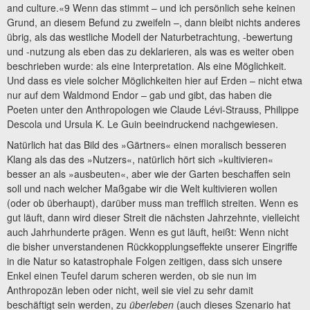
and culture.«9 Wenn das stimmt – und ich persönlich sehe keinen
Grund, an diesem Befund zu zweifeln –, dann bleibt nichts anderes
übrig, als das westliche Modell der Naturbetrachtung, -bewertung
und -nutzung als eben das zu deklarieren, als was es weiter oben
beschrieben wurde: als eine Interpretation. Als eine Möglichkeit.
Und dass es viele solcher Möglichkeiten hier auf Erden – nicht etwa
nur auf dem Waldmond Endor – gab und gibt, das haben die
Poeten unter den Anthropologen wie Claude Lévi-Strauss, Philippe
Descola und Ursula K. Le Guin beeindruckend nachgewiesen.
Natürlich hat das Bild des »Gärtners« einen moralisch besseren
Klang als das des »Nutzers«, natürlich hört sich »kultivieren«
besser an als »ausbeuten«, aber wie der Garten beschaffen sein
soll und nach welcher Maßgabe wir die Welt kultivieren wollen
(oder ob überhaupt), darüber muss man trefflich streiten. Wenn es
gut läuft, dann wird dieser Streit die nächsten Jahrzehnte, vielleicht
auch Jahrhunderte prägen. Wenn es gut läuft, heißt: Wenn nicht
die bisher unverstandenen Rückkopplungseffekte unserer Eingriffe
in die Natur so katastrophale Folgen zeitigen, dass sich unsere
Enkel einen Teufel darum scheren werden, ob sie nun im
Anthropozän leben oder nicht, weil sie viel zu sehr damit
beschäftigt sein werden, zu
überleben
(auch dieses Szenario hat