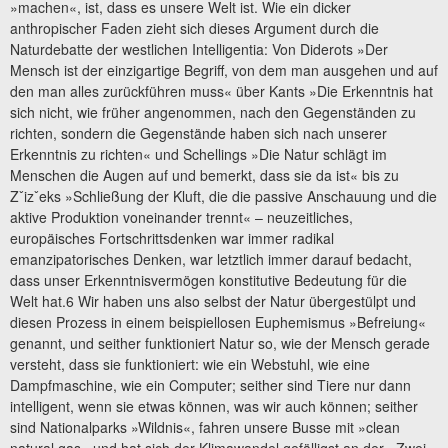
»machen«, ist, dass es unsere Welt ist. Wie ein dicker
anthropischer Faden zieht sich dieses Argument durch die
Naturdebatte der westlichen Intelligentia: Von Diderots »Der
Mensch ist der einzigartige Begriff, von dem man ausgehen und auf
den man alles zurückführen muss« über Kants »Die Erkenntnis hat
sich nicht, wie früher angenommen, nach den Gegenständen zu
richten, sondern die Gegenstände haben sich nach unserer
Erkenntnis zu richten« und Schellings »Die Natur schlägt im
Menschen die Augen auf und bemerkt, dass sie da ist« bis zu
Zˇizˇeks »Schließung der Kluft, die die passive Anschauung und die
aktive Produktion voneinander trennt« – neuzeitliches,
europäisches Fortschrittsdenken war immer radikal
emanzipatorisches Denken, war letztlich immer darauf bedacht,
dass unser Erkenntnisvermögen konstitutive Bedeutung für die
Welt hat.6 Wir haben uns also selbst der Natur übergestülpt und
diesen Prozess in einem beispiellosen Euphemismus »Befreiung«
genannt, und seither funktioniert Natur so, wie der Mensch gerade
versteht, dass sie funktioniert: wie ein Webstuhl, wie eine
Dampfmaschine, wie ein Computer; seither sind Tiere nur dann
intelligent, wenn sie etwas können, was wir auch können; seither
sind Nationalparks »Wildnis«, fahren unsere Busse mit »clean