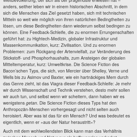
Weltbevölkerung, der sich als der prägendste erwiesen hat –
anders, seither leben wir in einem historischen Abschnitt, in dem
sich die Menschen das Ziel gesetzt haben, sich mit technischen
Mitteln so weit wie möglich von ihren natürlichen Bedingtheiten zu
lösen, um diese Bedingtheiten dann wiederum selbst bedingen zu
können. Eine Feedback-Schleife, die zu enormen Errungenschaften
geführt hat: zu Hightech-Medizin, globaler Infrastruktur und
Massenkommunikation, kurz: Zivilisation. Und zu enormen
Problemen: zum Rückgang der Artenvielfalt, zur Veränderung des
Stickstoff- und Phosphorhaushalts, zum Ansteigen der globalen
Mitteltemperatur, kurz: Umweltkrise. Die Science Fiction des
Bacon’schen Typs, die sich, von Mercier über Shelley, Verne und
Wells bis zu Asimov und Baxter, wie ein hartnäckiges Mem durch
das Genre zieht, ist das Viagra dieser Feedback-Schleife: Je mehr
wir durch Wissenschaft und Technik verstehen, desto mehr sollen
wir auch tun, und selbst wenn wir scheitern, dann haben wir es
wenigstens
getan
. Die Science Fiction dieses Typs hat den
Anthropozän-Menschen vorhergesagt und nicht selten auch
heroisiert. Aber was ist das für ein Mensch? Und was bedeutet es
eigentlich, wenn er »aus der Natur heraustritt«?
Auch mit dem wohlwollendsten Blick kann man das Verhältnis