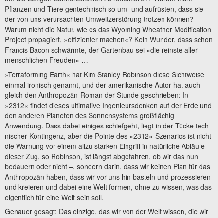
Pflanzen und Tiere gentechnisch so um- und aufrüsten, dass sie
der von uns verursachten Umweltzerstörung trotzen können?
Warum nicht die Natur, wie es das Wyoming Wheather Modification
Project propagiert, »effizienter machen«? Kein Wunder, dass schon
Francis Bacon schwärmte, der Gartenbau sei »die reinste aller
menschlichen Freuden« …
»Terraforming Earth« hat Kim Stanley Robinson diese Sichtweise
einmal ironisch genannt, und der amerikanische Autor hat auch
gleich den Anthropozän-Roman der Stunde geschrieben: In
»2312« findet dieses ultimative Ingenieursdenken auf der Erde und
den anderen Planeten des Sonnensystems großflächig
Anwendung. Dass dabei einiges schiefgeht, liegt in der Tücke tech­
nischer Kontingenz, aber die Pointe des »2312«-Szenarios ist nicht
die Warnung vor einem allzu starken Eingriff in natürliche Abläufe –
dieser Zug, so Robinson, ist längst abgefahren, ob wir das nun
bedauern oder nicht –, sondern darin, dass wir keinen Plan für das
Anthropozän haben, dass wir vor uns hin basteln und prozessieren
und kreieren und dabei eine Welt formen, ohne zu wissen, was das
eigentlich für eine Welt sein soll.
Genauer gesagt: Das einzige, das wir von der Welt wissen, die wir