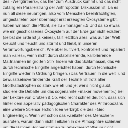
des »Weltgärtners«, das hier zum Ausdruck kommt und das nicht
zufällig ein Parallelstrang der Anthropozän-Diskussion ist: Da es
nun all diese neuartigen, also vom Menschen beeinträchtigten,
umgestalteten oder überhaupt erst erzeugten Ökosysteme gibt,
haben wir auch die Pflicht, sie zu »managen«.5 Und da so etwas
wie ein geschlossenes Ökosystem auf der Erde gar nicht existiert
(selbst die Erde ist ja keines), fällt letztlich alles, was auf der Welt
kreucht und fleucht und stürmt und fließt, in unseren
Verantwortungsbereich. Wie aber kultiviert, kontrolliert und repariert
man »alles«, wenn nicht durch stabilisierende, kalibrierende
Maßnahmen im großen Stil? Indem wir das Schlamassel, das wir
durch technische Eingriffe angerichtet haben, durch technische
Eingriffe wieder in Ordnung bringen. (Das Vertrauen in die welt- und
bewusstseinsverändernde Kraft der Technik ist trotz aller
Großkatastrophen so stark wie eh und je; wer’s nicht glaubt,
studiere die Debatte um das sogenannte »maker movement«.) Bei
der Lektüre von Crutzen & Co. wird recht schnell deutlich, dass sich
hinter dem appellativ-pädagogischen Charakter des Anthro­pozäns
eine weitere Science-Fiction-Idee verbirgt: die des »Geo-
Engineering«. Wenn wir schon das »Zeitalter des Menschen«
ausrufen, warum dann nicht Teilchen in die Atmosphäre schießen,
um die lästigen Sonnenstrahlen zu reflektieren? Warum nicht