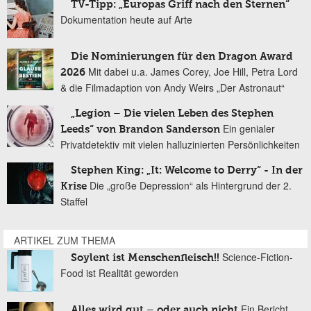
TV-Tipp: „Europas Griff nach den Sternen“
Dokumentation heute auf Arte
Die Nominierungen für den Dragon Award
Mit dabei u.a. James Corey, Joe Hill, Petra Lord
2026
& die Filmadaption von Andy Weirs „Der Astronaut“
„Legion – Die vielen Leben des Stephen
Ein genialer
Leeds“ von Brandon Sanderson
Privatdetektiv mit vielen halluzinierten Persönlichkeiten
Stephen King: „It: Welcome to Derry“ - In der
Die „große Depression“ als Hintergrund der 2.
Krise
Staffel
ARTIKEL ZUM THEMA
Science-Fiction-
Soylent ist Menschenfleisch!!
Food ist Realität geworden
Ein Bericht
Alles wird gut – oder auch nicht