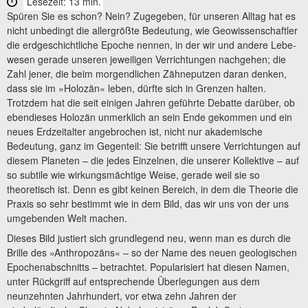
Lesezeit: 13 min.
Spüren Sie es schon? Nein? Zugegeben, für unseren Alltag hat es
nicht unbedingt die allergrößte Bedeutung, wie Geowissenschaftler
die erdgeschichtliche Epoche nennen, in der wir und andere Lebe­
wesen gerade unseren jeweiligen Verrichtungen nachgehen; die
Zahl jener, die beim morgendlichen Zähneputzen daran denken,
dass sie im »Holozän« leben, dürfte sich in Grenzen halten.
Trotzdem hat die seit einigen Jahren geführte Debatte darüber, ob
ebendieses Holozän unmerklich an sein Ende gekommen und ein
neues Erdzeitalter angebrochen ist, nicht nur akademische
Bedeutung, ganz im Gegenteil: Sie betrifft unsere Verrichtungen auf
diesem Planeten – die jedes Einzelnen, die unserer Kollektive – auf
so subtile wie wirkungsmächtige Weise, gerade weil sie so
theoretisch ist. Denn es gibt keinen Bereich, in dem die Theorie die
Praxis so sehr bestimmt wie in dem Bild, das wir uns von der uns
umgebenden Welt machen.
Dieses Bild justiert sich grundlegend neu, wenn man es durch die
Brille des »Anthropozäns« – so der Name des neuen geologischen
Epochenabschnitts – betrachtet. Popularisiert hat diesen Namen,
unter Rückgriff auf entsprechende Überlegungen aus dem
neunzehnten Jahrhundert, vor etwa zehn Jahren der