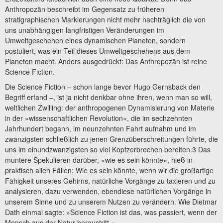
Anthropozän beschreibt im Gegensatz zu früheren
stratigraphischen Markierungen nicht mehr nachträglich die von
uns unabhängigen langfristigen Veränderungen im
Umweltgeschehen eines dynamischen Planeten, sondern
postuliert, was ein Teil dieses Umweltgeschehens aus dem
Planeten macht. Anders ausgedrückt: Das Anthropozän ist reine
Science Fiction.
Die Science Fiction – schon lange bevor Hugo Gernsback den
Begriff erfand –, ist ja nicht denkbar ohne ihren, wenn man so will,
weltlichen Zwilling: der anthropogenen Dynamisierung von Materie
in der »wissenschaftlichen Revolution«, die im sechzehnten
Jahrhundert begann, im neunzehnten Fahrt aufnahm und im
zwanzigsten schließlich zu jenen Grenzüberschreitungen führte, die
uns im einundzwanzigsten so viel Kopfzerbrechen bereiten.3 Das
muntere Spekulieren darüber, »wie es sein könnte«, hieß in
praktisch allen Fällen: Wie es sein könnte, wenn wir die großartige
Fähigkeit unseres Gehirns, natürliche Vorgänge zu taxieren und zu
analysieren, dazu verwenden, ebendiese natürlichen Vorgänge in
unserem Sinne und zu unserem Nutzen zu verändern. Wie Dietmar
Dath einmal sagte: »Science Fiction ist das, was passiert, wenn der
Mensch aus der Natur heraustritt.«