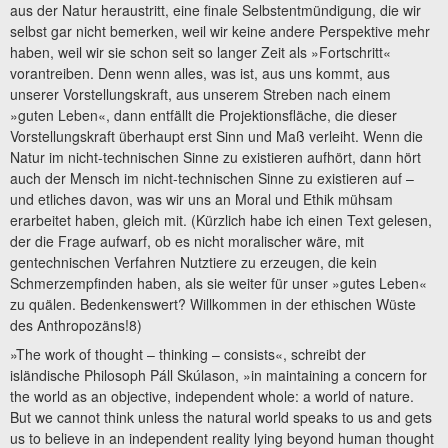
aus der Natur heraustritt, eine finale Selbstentmündigung, die wir
selbst gar nicht bemerken, weil wir keine andere Perspektive mehr
haben, weil wir sie schon seit so langer Zeit als »Fortschritt«
vorantreiben. Denn wenn alles, was ist, aus uns kommt, aus
unserer Vorstellungskraft, aus unserem Streben nach einem
»guten Leben«, dann entfällt die Projektionsfläche, die dieser
Vorstellungskraft überhaupt erst Sinn und Maß verleiht. Wenn die
Natur im nicht-technischen Sinne zu existieren aufhört, dann hört
auch der Mensch im nicht-technischen Sinne zu existieren auf –
und etliches davon, was wir uns an Moral und Ethik mühsam
erarbeitet haben, gleich mit. (Kürzlich habe ich einen Text gelesen,
der die Frage aufwarf, ob es nicht moralischer wäre, mit
gentechnischen Verfahren Nutztiere zu erzeugen, die kein
Schmerzempfinden haben, als sie weiter für unser »gutes Leben«
zu quälen. Bedenkenswert? Willkommen in der ethischen Wüste
des Anthropozäns!8)
»The work of thought – thinking – consists«, schreibt der
isländische Philosoph Páll Skúlason, »in maintaining a concern for
the world as an objective, independent whole: a world of nature.
But we cannot think unless the natural world speaks to us and gets
us to believe in an independent reality lying beyond human thought