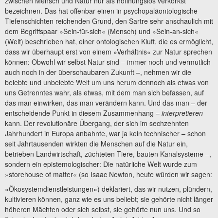
zwischen Mensch und Natur nur als hoffnungslos verkorkst
bezeichnen. Das hat offenbar einen in psychopaläontologische
Tiefenschichten reichenden Grund, den Sartre sehr anschaulich mit
dem Begriffspaar »Sein-für-sich« (Mensch) und »Sein-an-sich«
(Welt) beschrieben hat, einer ontologischen Kluft, die es ermöglicht,
dass wir überhaupt erst von einem »Verhältnis« zur Natur sprechen
können: Obwohl wir selbst Natur sind – immer noch und vermutlich
auch noch in der überschaubaren Zukunft –, nehmen wir die
belebte und unbelebte Welt um uns herum dennoch als etwas von
uns Getrenntes wahr, als etwas, mit dem man sich befassen, auf
das man einwirken, das man verändern kann. Und das man – der
entscheidende Punkt in diesem Zusammenhang –
interpretieren
kann. Der revolu­tionäre Übergang, der sich im sechzehnten
Jahrhundert in Europa anbahnte, war ja kein technischer – schon
seit Jahrtausenden wirkten die Menschen auf die Natur ein,
betrieben Landwirtschaft, züchteten Tiere, bauten Kanalsysteme –,
sondern ein epistemologischer: Die natürliche Welt wurde zum
»storehouse of matter« (so Isaac Newton, heute würden wir sagen:
»Ökosystemdienstleistungen«) deklariert, das wir nutzen, plündern,
kultivieren können, ganz wie es uns beliebt; sie gehörte nicht länger
höheren Mächten oder sich selbst, sie gehörte nun uns. Und so