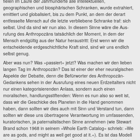
fielen im Laufe der Jahrhunderte alle intellektuellen,
geographischen und biosphärischen Schranken, wurde extrahiert,
emittiert und globalisiert, bis zu dem Punkt, an dem der derart
entfesselte Mensch auf die letzte verbliebene Schranke traf: sich
selbst. Und da sind wir nun also. In diesem Sinne wäre die Aus­
rufung des Anthropozäns tatsächlich der Moment, in dem der
Mensch endgültig aus der Natur heraustritt: Erst wenn wir die
entscheidende erdgeschichtliche Kraft sind, sind wir uns endlich
selbst genug.
Aber was nun? Was »passiert« jetzt? Was machen wir den lieben
langen Tag im Anthropozän? Das ist einer der eher neuralgischen
Aspekte der Debatte, denn die Befürworter des Anthropozän-
Gedankens sehen in der Ausrufung eines neuen Erdzeitalters nicht
nur einen kategorisierenden Anlass, sondern auch einen
moralischen, handlungsstiftenden: Wenn es nun also so weit ist,
dass wir die Geschicke des Planeten in die Hand genommen
haben, dann sollten wir dies auch mit Sinn und Verstand tun, dann
sollten wir diese uns übertragene Verantwortung im umfassenden,
kuratorischen, ja paternalistischen Sinne annehmen (wie Stewart
Brand schon 1968 in seinem »Whole Earth Catalog« schrieb: »We
are as gods, and might as well get good at it.«). Es ist das Modell