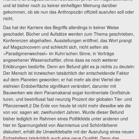
und ist bisher noch zu keiner einhelligen Meinung darüber
gekommen, ob sie nun das Anthropozän offiziell ausrufen soll oder
nicht.
Das hat der Karriere des Begriffs allerdings in keiner Weise
geschadet. Bücher und Aufsätze werden zum Thema geschrieben,
Konferenzen abgehalten, Ausstellungen er­öffnet, das Wort prangt
auf Magazincovern und schleicht sich, nicht selten als
»Paradigmenwechsel« im Kuhn’schen Sinne, in Vorträge
angesehener Wissenschaftler, ohne dass es noch weiterer
Erklärungen bedürfte. Denn am Befund gibt es ja nichts zu deuteln:
Der Mensch ist inzwischen tatsächlich der entscheidende Faktor
auf dem Pla­neten geworden; er hat mehr als drei Viertel der
eisfreien Erdoberfläche signifikant verändert, darunter mit
Bauwerken wie dem Panamakanal sogar kontinentale Großstruk­
turen, und beeinflusst fast neunzig Prozent der globalen Tier- und
Pflanzenwelt.2 Die Erde von heute ist nicht mehr dieselbe wie die
von vor, sagen wir, zweihundert Jahren. Wurde dieser Befund
bisher lediglich im Rahmen eines Politikfelds unter anderen und
hier im Spannungsfeld von Alarmismus und Schönfärberei
diskutiert, erhält die Umwelt­debatte mit der Ausrufung eines neuen
Erdzeitalters tatsächlich auch eine neue Qualität. Denn das