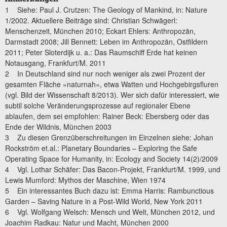
1 Siehe: Paul J. Crutzen: The Geology of Mankind, in: Nature
1/2002. Aktuellere Beiträge sind: Christian Schwägerl:
Menschenzeit, München 2010; Eckart Ehlers: Anthropozän,
Darmstadt 2008; Jill Bennett: Leben im Anthropozän, Ostfildern
2011; Peter Sloterdijk u. a.: Das Raumschiff Erde hat keinen
Notausgang, Frankfurt/M. 2011
2 In Deutschland sind nur noch weniger als zwei Prozent der
gesamten Fläche »naturnah«, etwa Watten und Hochgebirgsfluren
(vgl. Bild der Wissenschaft 8/2013). Wer sich dafür interessiert, wie
subtil solche Veränderungsprozesse auf regionaler Ebene
ablaufen, dem sei empfohlen: Rainer Beck: Ebersberg oder das
Ende der Wildnis, München 2003
3 Zu diesen Grenzüberschreitungen im Einzelnen siehe: Johan
Rockström et.al.: Planetary Boundaries – Exploring the Safe
Operating Space for Humanity, in: Ecology and Society 14(2)/2009
4 Vgl. Lothar Schäfer: Das Bacon-Projekt, Frankfurt/M. 1999, und
Lewis Mumford: Mythos der Maschine, Wien 1974
5 Ein interessantes Buch dazu ist: Emma Harris: Rambunctious
Garden – Saving Nature in a Post-Wild World, New York 2011
6 Vgl. Wolfgang Welsch: Mensch und Welt, München 2012, und
Joachim Radkau: Natur und Macht, München 2000