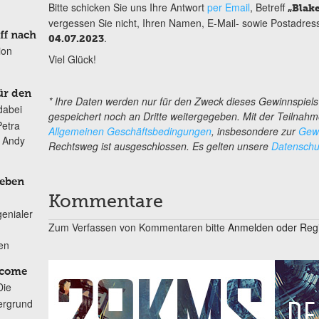
Bitte schicken Sie uns Ihre Antwort
per Email
, Betreff
„Blak
vergessen Sie nicht, Ihren Namen, E-Mail- sowie Postadres
ff nach
.
04.07.2023
ion
Viel Glück!
ür den
* Ihre Daten werden nur für den Zweck dieses Gewinnspiel
dabei
gespeichert noch an Dritte weitergegeben. Mit der Teilnahm
Petra
Allgemeinen Geschäftsbedingungen
, insbesondere zur
Gewi
n Andy
Rechtsweg ist ausgeschlossen. Es gelten unsere
Datenschut
Leben
Kommentare
genialer
Zum Verfassen von Kommentaren bitte
Anmelden oder Regis
ten
lcome
Die
ergrund