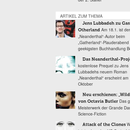
ARTIKEL ZUM THEMA
Jens Lubbadeh zu Gas
Am 18.1. ist de
Otherland
„Neanderthal“-Autor beim
„Gatherland“-Plauderabend 
geekigsten Buchhandlung Be
Das Neanderthal-Proj
kostenlose Prequel zu Jens
Lubbadehs neuem Roman
„Neanderthal“ erscheint am 
Oktober
Neu erschienen: „Wild
Das 
von Octavia Butler
Meisterwerk der Grande Da
Science-Fiction
W
Attack of the Clones