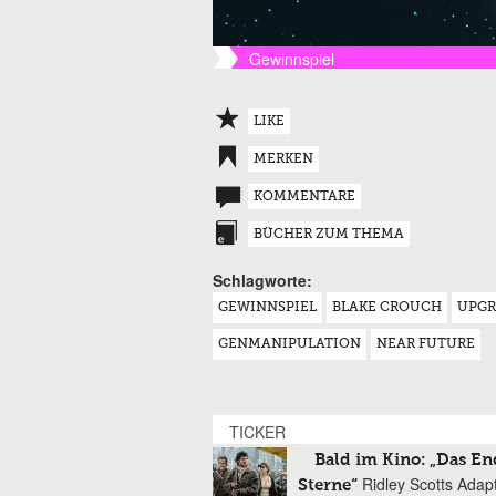
Gewinnspiel
LIKE
MERKEN
KOMMENTARE
BÜCHER ZUM THEMA
Schlagworte:
GEWINNSPIEL
BLAKE CROUCH
UPGR
GENMANIPULATION
NEAR FUTURE
TICKER
Bald im Kino: „Das En
Ridley Scotts Adap
Sterne“