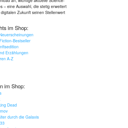
load an, wichtige aktuelle Science-
– eine Auswahl, die stetig erweitert
 digitalen Zukunft seinen Stellenwert
ghts im Shop:
 Neuerscheinungen
iction-Bestseller
nftsedition
und Erzählungen
oren A-Z
n im Shop:
s
k
king Dead
imov
lter durch die Galaxis
033