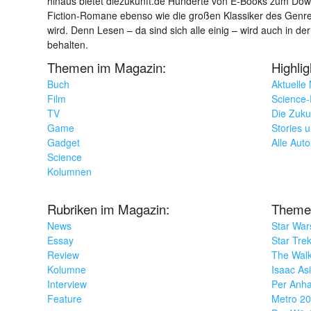
hinaus bietet diezukunft.de Hunderte von E-Books zum Down
Fiction-Romane ebenso wie die großen Klassiker des Genres 
wird. Denn Lesen – da sind sich alle einig – wird auch in der
behalten.
Themen im Magazin:
Highli
Buch
Aktuelle
Film
Science-F
TV
Die Zuku
Game
Stories 
Gadget
Alle Aut
Science
Kolumnen
Rubriken im Magazin:
Theme
News
Star War
Essay
Star Tre
Review
The Wal
Kolumne
Isaac As
Interview
Per Anha
Feature
Metro 2