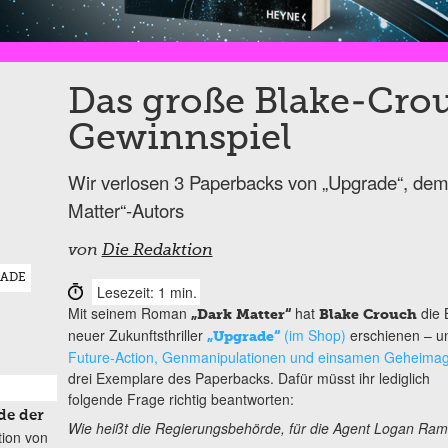
Das große Blake-Cro
Gewinnspiel
Wir verlosen 3 Paperbacks von „Upgrade“, de
Matter“-Autors
von
Die Redaktion
ADE
Lesezeit: 1 min.
Mit seinem Roman
hat
die B
„Dark Matter“
Blake Crouch
neuer Zukunftsthriller
(im Shop)
erschienen – und
„Upgrade“
Future-Action, Genmanipulationen und einsamen Geheima
drei Exemplare des Paperbacks.
Dafür müsst ihr lediglich
folgende Frage richtig beantworten:
de der
Wie heißt die Regierungsbehörde, für die Agent Logan Ramsa
tion von