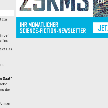
t im
r
in der
rlins
Das
ekt
16.
e Saat“
große
me der
o man