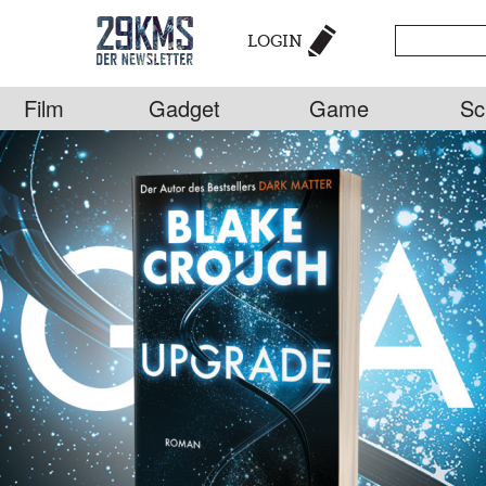
LOGIN
Film
Gadget
Game
Sc