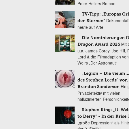
Peter Hellers Roman
TV-Tipp: „Europas Gri
Dokumentat
den Sternen“
heute auf Arte
Die Nominierungen f
Mit 
Dragon Award 2026
u.a. James Corey, Joe Hill, 
Lord & die Filmadaption vo
Weirs „Der Astronaut“
„Legion – Die vielen 
des Stephen Leeds“ von
Ein 
Brandon Sanderson
Privatdetektiv mit vielen
halluzinierten Persönlichkei
Stephen King: „It: We
to Derry“ - In der Krise
„große Depression“ als Hint
der 2. Staffel