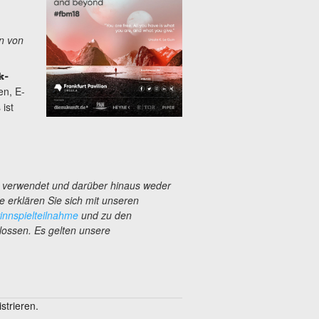
n von
k-
en, E-
ist
s verwendet und darüber hinaus weder
e erklären Sie sich mit unseren
nnspielteilnahme
und zu den
lossen. Es gelten unsere
trieren.