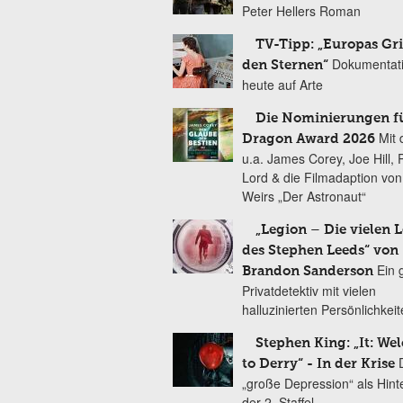
Peter Hellers Roman
TV-Tipp: „Europas Gri
Dokumentat
den Sternen“
heute auf Arte
Die Nominierungen f
Mit 
Dragon Award 2026
u.a. James Corey, Joe Hill, 
Lord & die Filmadaption vo
Weirs „Der Astronaut“
„Legion – Die vielen 
des Stephen Leeds“ von
Ein 
Brandon Sanderson
Privatdetektiv mit vielen
halluzinierten Persönlichkei
Stephen King: „It: We
to Derry“ - In der Krise
„große Depression“ als Hint
der 2. Staffel