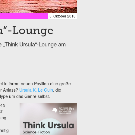
5. Oktober 2018
la“-Lounge
e „Think Ursula“-Lounge am
t in ihrem neuen Pavillon eine große
er Anlass?
Ursula K. Le Guin
, die
ype um das Genre selbst.
–19
ch
tung
eitig