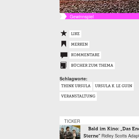
Gewinnspiel
LIKE
MERKEN
KOMMENTARE
BÜCHER ZUM THEMA
Schlagworte:
THINK URSULA
URSULA K. LE GUIN
VERANSTALTUNG
TICKER
Bald im Kino: „Das En
Ridley Scotts Adap
Sterne“