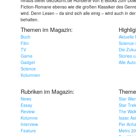
hinaus bietet diezukunft.de Hunderte von E-Books zum Down
Fiction-Romane ebenso wie die großen Klassiker des Genres 
wird. Denn Lesen – da sind sich alle einig – wird auch in der
behalten.
Themen im Magazin:
Highli
Buch
Aktuelle
Film
Science-F
TV
Die Zuku
Game
Stories 
Gadget
Alle Aut
Science
Kolumnen
Rubriken im Magazin:
Theme
News
Star War
Essay
Star Tre
Review
The Wal
Kolumne
Isaac As
Interview
Per Anha
Feature
Metro 2