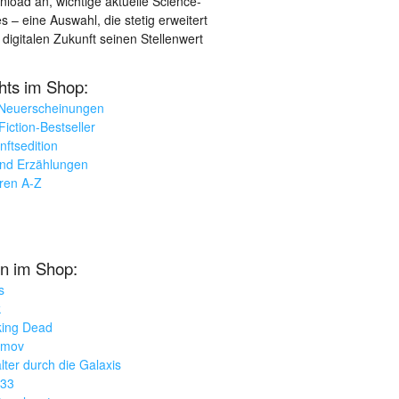
load an, wichtige aktuelle Science-
– eine Auswahl, die stetig erweitert
 digitalen Zukunft seinen Stellenwert
ghts im Shop:
 Neuerscheinungen
iction-Bestseller
nftsedition
und Erzählungen
oren A-Z
n im Shop:
s
k
king Dead
imov
lter durch die Galaxis
033