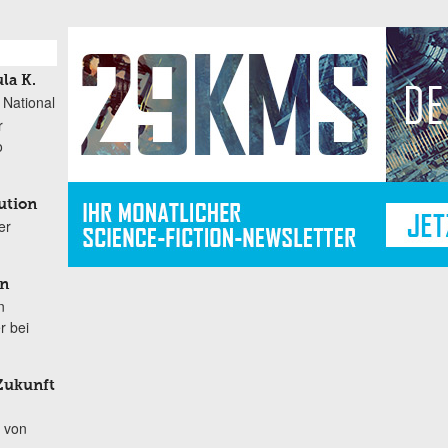
la K.
 National
r
o
ution
er
en
n
r bei
 Zukunft
 von