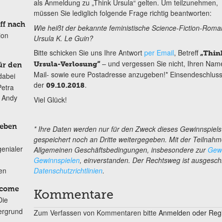
als Anmeldung zu „Think Ursula“ gelten. Um teilzunehmen,
müssen Sie lediglich folgende Frage richtig beantworten:
ff nach
Wie heißt der bekannte feministische Science-Fiction-Roma
ion
Ursula K. Le Guin?
Bitte schicken Sie uns Ihre Antwort
per Email
, Betreff
„Thin
– und vergessen Sie nicht, Ihren Nam
Ursula-Verlosung“
ür den
Mail- sowie eure Postadresse anzugeben!* Einsendeschluss 
dabei
der
.
09.10.2018
Petra
n Andy
Viel Glück!
Leben
* Ihre Daten werden nur für den Zweck dieses Gewinnspiel
gespeichert noch an Dritte weitergegeben. Mit der Teilnahm
genialer
Allgemeinen Geschäftsbedingungen, insbesondere zur
Gewi
Gewinnspielen
, einverstanden. Der Rechtsweg ist ausgesch
ten
Datenschutzrichtlinien
.
lcome
Kommentare
Die
ergrund
Zum Verfassen von Kommentaren bitte
Anmelden oder Regis