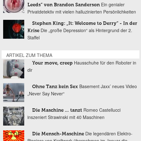
Ein genialer
Leeds“ von Brandon Sanderson
Privatdetektiv mit vielen halluzinierten Persönlichkeiten
Stephen King: „It: Welcome to Derry“ - In der
Die „große Depression“ als Hintergrund der 2.
Krise
Staffel
ARTIKEL ZUM THEMA
Hausschuhe für den Roboter in
Your move, creep
dir
Basement Jaxx’ neues Video
Ohne Tanz kein Sex
„Never Say Never“
Romeo Castellucci
Die Maschine … tanzt
inszeniert Strawinski mit 40 Maschinen
Die legendären Elektro-
Die Mensch-Maschine
Pioniere von Kraftwerk übernehmen im Januar die