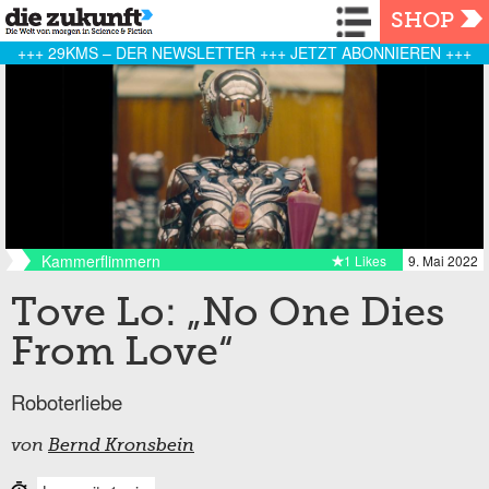
Navigation
SHOP
+++ 29KMS – DER NEWSLETTER +++ JETZT ABONNIEREN +++
Kammerflimmern
1 Likes
9. Mai 2022
Tove Lo: „No One Dies
From Love“
Roboterliebe
von
Bernd Kronsbein