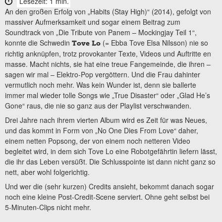
Lesezeit: 1 min.
An den großen Erfolg von „Habits (Stay High)“ (2014), gefolgt von
massiver Aufmerksamkeit und sogar einem Beitrag zum
Soundtrack von „Die Tribute von Panem – Mockingjay Teil 1“,
konnte die Schwedin
(= Ebba Tove Elsa Nilsson) nie so
Tove Lo
richtig anknüpfen, trotz provokanter Texte, Videos und Auftritte en
masse. Macht nichts, sie hat eine treue Fangemeinde, die ihren –
sagen wir mal – Elektro-Pop vergöttern. Und die Frau dahinter
vermutlich noch mehr. Was kein Wunder ist, denn sie ballerte
immer mal wieder tolle Songs wie „True Disaster“ oder „Glad He’s
Gone“ raus, die nie so ganz aus der Playlist verschwanden.
Drei Jahre nach ihrem vierten Album wird es Zeit für was Neues,
und das kommt in Form von „No One Dies From Love“ daher,
einem netten Popsong, der von einem noch netteren Video
begleitet wird, in dem sich Tove Lo eine Robotgefährtin liefern lässt,
die ihr das Leben versüßt. Die Schlusspointe ist dann nicht ganz so
nett, aber wohl folgerichtig.
Und wer die (sehr kurzen) Credits ansieht, bekommt danach sogar
noch eine kleine Post-Credit-Scene serviert. Ohne geht selbst bei
5-Minuten-Clips nicht mehr.