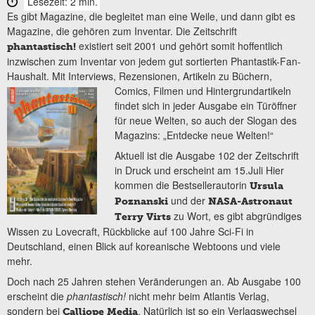
Lesezeit: 2 min.
Es gibt Magazine, die begleitet man eine Weile, und dann gibt es
Magazine, die gehören zum Inventar. Die Zeitschrift
existiert seit 2001 und gehört somit hoffentlich
phantastisch!
inzwischen zum Inventar von jedem gut sortierten Phantastik-Fan-
Haushalt. Mit Interviews, Rezensionen, Artikeln zu Büchern,
Comics, Filmen und
Hintergrundartikeln
findet sich in jeder Ausgabe ein Türöffner
für neue Welten, so auch der Slogan des
Magazins: „Entdecke neue Welten!“
Aktuell ist die Ausgabe 102 der Zeitschrift
in Druck und erscheint am 15.Juli Hier
kommen die Bestsellerautorin
Ursula
und der
Poznanski
NASA-Astronaut
zu Wort, es gibt abgründiges
Terry Virts
Wissen zu Lovecraft, Rückblicke auf 100 Jahre Sci-Fi in
Deutschland, einen Blick auf koreanische Webtoons und viele
mehr.
Doch nach 25 Jahren stehen Veränderungen an. Ab Ausgabe 100
erscheint die
phantastisch!
nicht mehr beim Atlantis Verlag,
sondern bei
. Natürlich ist so ein Verlagswechsel
Calliope Media