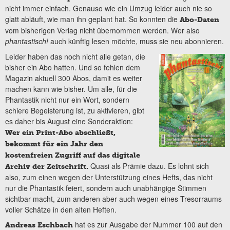
nicht immer einfach. Genauso wie ein Umzug leider auch nie so
glatt abläuft, wie man ihn geplant hat. So konnten die
Abo-Daten
vom bisherigen Verlag nicht übernommen werden. Wer also
phantastisch!
auch künftig lesen möchte, muss sie neu abonnieren.
Leider haben das noch nicht alle getan, die
bisher ein Abo hatten. Und so fehlen dem
Magazin aktuell 300 Abos, damit es weiter
machen kann wie bisher. Um alle, für die
Phantastik nicht nur ein Wort, sondern
schiere Begeisterung ist, zu aktivieren, gibt
es daher bis August eine Sonderaktion:
Wer ein Print-Abo abschließt,
bekommt für ein Jahr den
kostenfreien Zugriff auf das digitale
Quasi als Prämie dazu. Es lohnt sich
Archiv der Zeitschrift.
also, zum einen wegen der Unterstützung eines Hefts, das nicht
nur die Phantastik feiert, sondern auch unabhängige Stimmen
sichtbar macht, zum anderen aber auch wegen eines Tresorraums
voller Schätze in den alten Heften.
hat es zur Ausgabe der Nummer 100 auf den
Andreas Eschbach