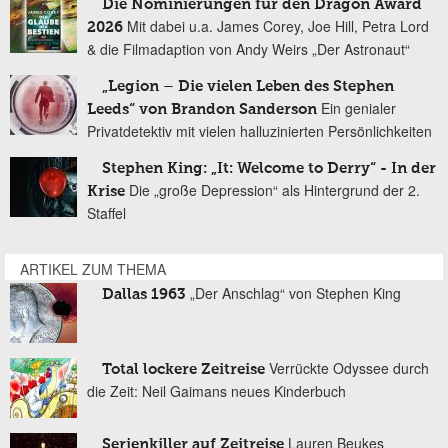
Die Nominierungen für den Dragon Award
Mit dabei u.a. James Corey, Joe Hill, Petra Lord
2026
& die Filmadaption von Andy Weirs „Der Astronaut“
„Legion – Die vielen Leben des Stephen
Ein genialer
Leeds“ von Brandon Sanderson
Privatdetektiv mit vielen halluzinierten Persönlichkeiten
Stephen King: „It: Welcome to Derry“ - In der
Die „große Depression“ als Hintergrund der 2.
Krise
Staffel
ARTIKEL ZUM THEMA
„Der Anschlag“ von Stephen King
Dallas 1963
Verrückte Odyssee durch
Total lockere Zeitreise
die Zeit: Neil Gaimans neues Kinderbuch
Lauren Beukes
Serienkiller auf Zeitreise