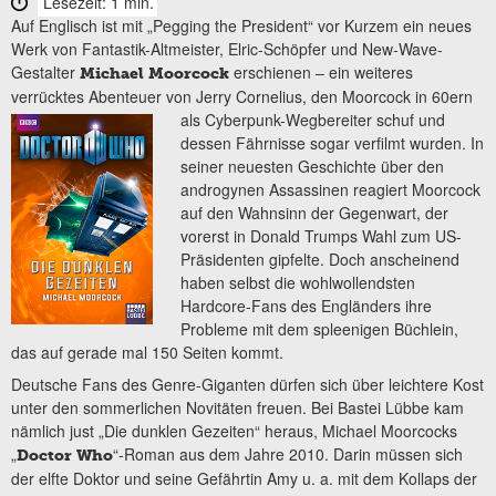
Lesezeit: 1 min.
Auf Englisch ist mit „Pegging the President“ vor Kurzem ein neues
Werk von Fantastik-Altmeister, Elric-Schöpfer und New-Wave-
Gestalter
erschienen – ein weiteres
Michael Moorcock
verrücktes Abenteuer von Jerry Cornelius, den
Moorcock in 60ern
als Cyberpunk-Wegbereiter schuf und
dessen Fährnisse sogar verfilmt wurden. In
seiner neuesten Geschichte über den
androgynen Assassinen reagiert Moorcock
auf den Wahnsinn der Gegenwart, der
vorerst in Donald Trumps Wahl zum US-
Präsidenten gipfelte. Doch anscheinend
haben selbst die wohlwollendsten
Hardcore-Fans des Engländers ihre
Probleme mit dem spleenigen Büchlein,
das auf gerade mal 150 Seiten kommt.
Deutsche Fans des Genre-Giganten dürfen sich über leichtere Kost
unter den sommerlichen Novitäten freuen. Bei Bastei Lübbe kam
nämlich just „Die dunklen Gezeiten“ heraus, Michael Moorcocks
„
“-Roman aus dem Jahre 2010. Darin müssen sich
Doctor Who
der elfte Doktor und seine Gefährtin Amy u. a. mit dem Kollaps der