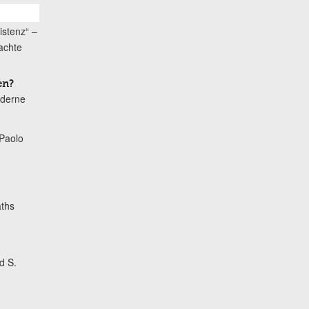
istenz“ –
achte
en?
oderne
Paolo
ths
d S.