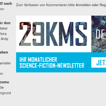
ff nach
Zum Verfassen von Kommentaren bitte
Anmelden oder Regis
ion
ür den
dabei
Petra
n Andy
Leben
genialer
ten
lcome
Die
ergrund