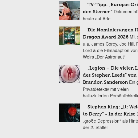
TV-Tipp: „Europas Gri
Dokumentat
den Sternen“
heute auf Arte
Die Nominierungen f
Mit 
Dragon Award 2026
u.a. James Corey, Joe Hill, 
Lord & die Filmadaption vo
Weirs „Der Astronaut“
„Legion – Die vielen 
des Stephen Leeds“ von
Ein 
Brandon Sanderson
Privatdetektiv mit vielen
halluzinierten Persönlichkei
Stephen King: „It: We
to Derry“ - In der Krise
„große Depression“ als Hint
der 2. Staffel