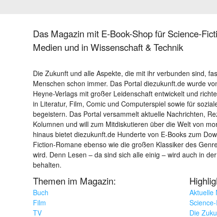
Das Magazin mit E-Book-Shop für Science-Ficti
Medien und in Wissenschaft & Technik
Die Zukunft und alle Aspekte, die mit ihr verbunden sind, fa
Menschen schon immer. Das Portal diezukunft.de wurde von
Heyne-Verlags mit großer Leidenschaft entwickelt und richtet 
in Literatur, Film, Comic und Computerspiel sowie für sozia
begeistern. Das Portal versammelt aktuelle Nachrichten, R
Kolumnen und will zum Mitdiskutieren über die Welt von m
hinaus bietet diezukunft.de Hunderte von E-Books zum Down
Fiction-Romane ebenso wie die großen Klassiker des Genres 
wird. Denn Lesen – da sind sich alle einig – wird auch in der
behalten.
Themen im Magazin:
Highli
Buch
Aktuelle
Film
Science-F
TV
Die Zuku