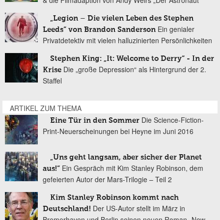
& die Filmadaption von Andy Weirs „Der Astronaut“
„Legion – Die vielen Leben des Stephen
Ein genialer
Leeds“ von Brandon Sanderson
Privatdetektiv mit vielen halluzinierten Persönlichkeiten
Stephen King: „It: Welcome to Derry“ - In der
Die „große Depression“ als Hintergrund der 2.
Krise
Staffel
ARTIKEL ZUM THEMA
Die Science-Fiction-
Eine Tür in den Sommer
Print-Neuerscheinungen bei Heyne im Juni 2016
„Uns geht langsam, aber sicher der Planet
Ein Gespräch mit Kim Stanley Robinson, dem
aus!“
gefeierten Autor der Mars-Trilogie – Teil 2
Kim Stanley Robinson kommt nach
Der US-Autor stellt im März in
Deutschland!
Bremerhaven und Berlin seinen neuen Roman „New