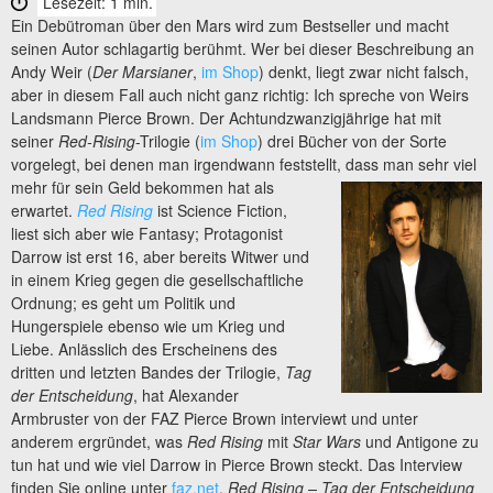
Lesezeit: 1 min.
Ein Debütroman über den Mars wird zum Bestseller und macht
seinen Autor schlagartig berühmt. Wer bei dieser Beschreibung an
Andy Weir (
Der Marsianer
,
im Shop
) denkt, liegt zwar nicht falsch,
aber in diesem Fall auch nicht ganz richtig: Ich spreche von Weirs
Landsmann Pierce Brown. Der Achtundzwanzigjährige hat mit
seiner
Red-Rising
-Trilogie (
im Shop
) drei Bücher von der Sorte
vorgelegt, bei denen man irgendwann feststellt, dass man sehr viel
mehr
für sein Geld bekommen hat als
erwartet.
Red Rising
ist Science Fiction,
liest sich aber wie Fantasy; Protagonist
Darrow ist erst 16, aber bereits Witwer und
in einem Krieg gegen die gesellschaftliche
Ordnung; es geht um Politik und
Hungerspiele ebenso wie um Krieg und
Liebe. Anlässlich des Erscheinens des
dritten und letzten Bandes der Trilogie,
Tag
der Entscheidung
, hat Alexander
Armbruster von der FAZ Pierce Brown interviewt und unter
anderem ergründet, was
Red Rising
mit
Star Wars
und Antigone zu
tun hat und wie viel Darrow in Pierce Brown steckt. Das Interview
finden Sie online unter
faz.net
.
Red Rising – Tag der Entscheidung