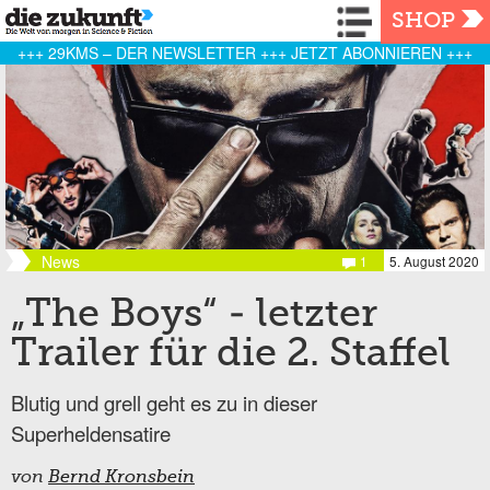
Navigation
SHOP
+++ 29KMS – DER NEWSLETTER +++ JETZT ABONNIEREN +++
News
1
5. August 2020
„The Boys“ - letzter
Trailer für die 2. Staffel
Blutig und grell geht es zu in dieser
Superheldensatire
von
Bernd Kronsbein