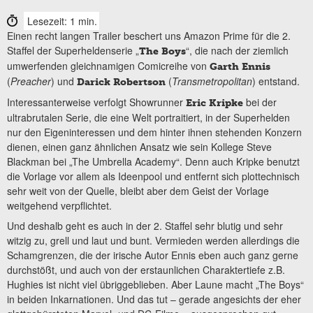
Lesezeit: 1 min.
Einen recht langen Trailer beschert uns Amazon Prime für die 2.
Staffel der Superheldenserie „
“, die nach der ziemlich
The Boys
umwerfenden gleichnamigen Comicreihe von
Garth Ennis
(
Preacher
) und
(
Transmetropolitan
) entstand.
Darick Robertson
Interessanterweise verfolgt Showrunner
bei der
Eric Kripke
ultrabrutalen Serie, die eine Welt portraitiert, in der Superhelden
nur den Eigeninteressen und dem hinter ihnen stehenden Konzern
dienen, einen ganz ähnlichen Ansatz wie sein Kollege Steve
Blackman bei „The Umbrella Academy“. Denn auch Kripke benutzt
die Vorlage vor allem als Ideenpool und entfernt sich plottechnisch
sehr weit von der Quelle, bleibt aber dem Geist der Vorlage
weitgehend verpflichtet.
Und deshalb geht es auch in der 2. Staffel sehr blutig und sehr
witzig zu, grell und laut und bunt. Vermieden werden allerdings die
Schamgrenzen, die der irische Autor Ennis eben auch ganz gerne
durchstößt, und auch von der erstaunlichen Charaktertiefe z.B.
Hughies ist nicht viel übriggeblieben. Aber Laune macht „The Boys“
in beiden Inkarnationen. Und das tut – gerade angesichts der eher