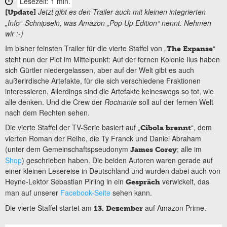
Lesezeit: 1 min.
Jetzt gibt es den Trailer auch mit kleinen integrierten
[Update]
„Info“-Schnipseln, was Amazon „Pop Up Edition“ nennt. Nehmen
wir :-)
Im bisher feinsten Trailer für die vierte Staffel von „
“
The Expanse
steht nun der Plot im Mittelpunkt: Auf der fernen Kolonie Ilus haben
sich Gürtler niedergelassen, aber auf der Welt gibt es auch
außerirdische Artefakte, für die sich verschiedene Fraktionen
interessieren. Allerdings sind die Artefakte keineswegs so tot, wie
alle denken. Und die Crew der
Rocinante
soll auf der fernen Welt
nach dem Rechten sehen.
Die vierte Staffel der TV-Serie basiert auf „
“, dem
Cibola brennt
vierten Roman der Reihe, die Ty Franck und Daniel Abraham
(unter dem Gemeinschaftspseudonym
; alle im
James Corey
Shop
) geschrieben haben. Die beiden Autoren waren gerade auf
einer kleinen Lesereise in Deutschland und wurden dabei auch von
Heyne-Lektor Sebastian Pirling in ein
verwickelt, das
Gespräch
man auf unserer
Facebook-Seite
sehen kann.
Die vierte Staffel startet am
auf Amazon Prime.
13. Dezember