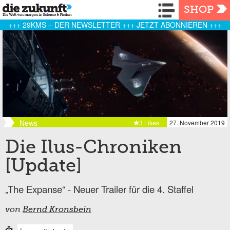
Navigation
SHOP
+++ 29KMS – DER NEWSLETTER +++ JETZT ABONNIEREN +++
News
3 Likes
27. November 2019
Die Ilus-Chroniken
[Update]
„The Expanse“ - Neuer Trailer für die 4. Staffel
von
Bernd Kronsbein