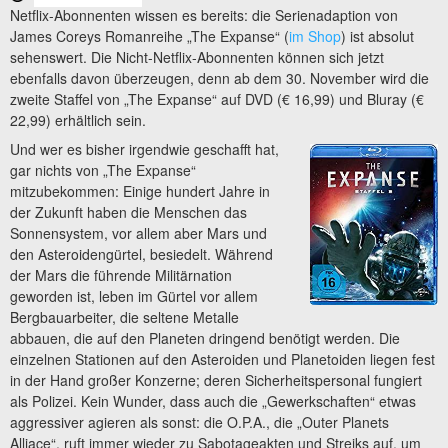
Netflix-Abonnenten wissen es bereits: die Serienadaption von
James Coreys Romanreihe „The Expanse“ (
im Shop
) ist absolut
sehenswert. Die Nicht-Netflix-Abonnenten können sich jetzt
ebenfalls davon überzeugen, denn ab dem 30. November wird die
zweite Staffel von „The Expanse“ auf DVD (€ 16,99) und Bluray (€
22,99) erhältlich sein.
Und wer es bisher irgendwie geschafft hat,
gar nichts von „The Expanse“
mitzubekommen: Einige hundert Jahre in
der Zukunft haben die Menschen das
Sonnensystem, vor allem aber Mars und
den Asteroidengürtel, besiedelt. Während
der Mars die führende Militärnation
geworden ist, leben im Gürtel vor allem
Bergbauarbeiter, die seltene Metalle
abbauen, die auf den Planeten dringend benötigt werden. Die
einzelnen Stationen auf den Asteroiden und Planetoiden liegen fest
in der Hand großer Konzerne; deren Sicherheitspersonal fungiert
als Polizei. Kein Wunder, dass auch die „Gewerkschaften“ etwas
aggressiver agieren als sonst: die O.P.A., die „Outer Planets
Alliace“, ruft immer wieder zu Sabotageakten und Streiks auf, um