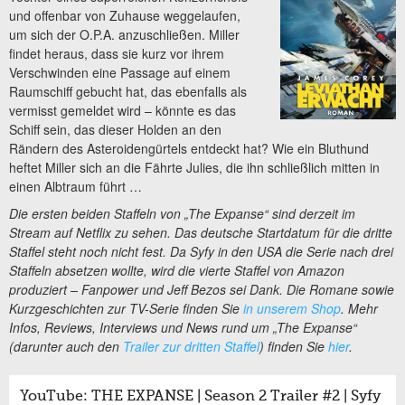
und offenbar von Zuhause weggelaufen,
um sich der O.P.A. anzuschließen. Miller
findet heraus, dass sie kurz vor ihrem
Verschwinden eine Passage auf einem
Raumschiff gebucht hat, das ebenfalls als
vermisst gemeldet wird – könnte es das
Schiff sein, das dieser Holden an den
Rändern des Asteroidengürtels entdeckt hat? Wie ein Bluthund
heftet Miller sich an die Fährte Julies, die ihn schließlich mitten in
einen Albtraum führt …
Die ersten beiden Staffeln von „The Expanse“ sind derzeit im
Stream auf Netflix zu sehen. Das deutsche Startdatum für die dritte
Staffel steht noch nicht fest. Da Syfy in den USA die Serie nach drei
Staffeln absetzen wollte, wird die vierte Staffel von Amazon
produziert – Fanpower und Jeff Bezos sei Dank. Die Romane sowie
Kurzgeschichten zur TV-Serie finden Sie
in unserem Shop
. Mehr
Infos, Reviews, Interviews und News rund um „The Expanse“
(darunter auch den
Trailer zur dritten Staffel
) finden Sie
hier
.
YouTube: THE EXPANSE | Season 2 Trailer #2 | Syfy