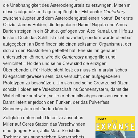
die Unabhängigkeit des Asteroidengürtels zu erzwingen. Mitten in
dieser aufgeheizten Lage empfängt der Eisfrachter
Canterbury
zwischen Jupiter und dem Asteroidengürtel einen Notruf. Der erste
Offizier James Holden, die Ingenieure Naomi Nagata und Amos
Burton steigen in ein Shuttle, geflogen von Alex Kamal, um Hilfe zu
leisten. Doch das Schiff ist nicht havariert, sondern wurde offenbar
aufgegeben; an Bord finden sie einen seltsamen Organismus, der
sich an den Reaktorkern geheftet hat. Ehe sie ihn genauer
untersuchen können, wird die
Canterbury
angegriffen und
vernichtet – Holden und seine Crew sind die einzigen
Überlebenden. Für Holde steht fest: es muss ein marsianisches
Kriegsschiff gewesen sein, das versucht, den aufgegebenen
Prototypen zu beschützen. Um sich und seine Crew zu schützen,
schickt Holden eine Videobotschaft ins Sonnensystem, damit die
Wahrheit bekannt wird, sollte er ebenfalls abgeschossen werden.
Damit liefert er jedoch den Funken, der das Pulverfass
Sonnensystem entzünden könnte.
Zeitgleich untersucht Detective Josephus
Miller auf Ceres Station das Verschwinden
einer jungen Frau, Julie Mao. Sie ist die
Tochter eines superreichen Konzernchefs