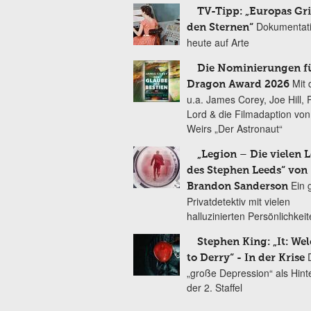
TV-Tipp: „Europas Gri
Dokumentat
den Sternen“
heute auf Arte
Die Nominierungen f
Mit 
Dragon Award 2026
u.a. James Corey, Joe Hill, 
Lord & die Filmadaption vo
Weirs „Der Astronaut“
„Legion – Die vielen 
des Stephen Leeds“ von
Ein 
Brandon Sanderson
Privatdetektiv mit vielen
halluzinierten Persönlichkei
Stephen King: „It: We
to Derry“ - In der Krise
„große Depression“ als Hint
der 2. Staffel