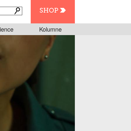
SHOP
ience
Kolumne