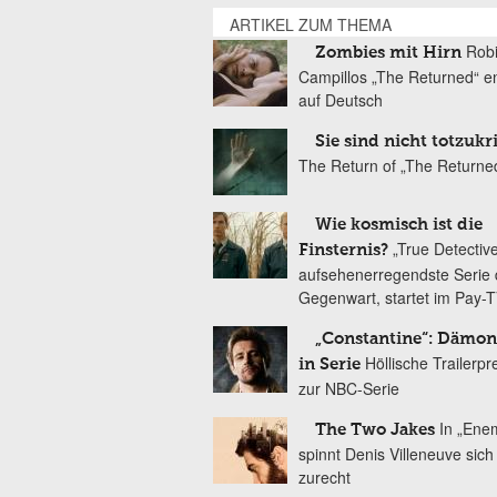
ARTIKEL ZUM THEMA
Rob
Zombies mit Hirn
Campillos „The Returned“ en
auf Deutsch
Sie sind nicht totzukr
The Return of „The Returne
Wie kosmisch ist die
„True Detective
Finsternis?
aufsehenerregendste Serie 
Gegenwart, startet im Pay-
„Constantine“: Dämo
Höllische Trailerp
in Serie
zur NBC-Serie
In „Ene
The Two Jakes
spinnt Denis Villeneuve sic
zurecht