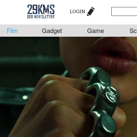
LOGIN
Film
Gadget
Game
Sc