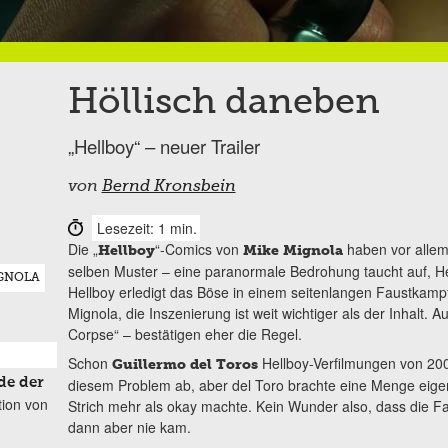
Höllisch daneben
„Hellboy“ – neuer Trailer
von
Bernd Kronsbein
Lesezeit: 1 min.
Die „
“-Comics von
haben vor allem 
Hellboy
Mike Mignola
selben Muster – eine paranormale Bedrohung taucht auf, H
GNOLA
Hellboy erledigt das Böse in einem seitenlangen Faustkampf
Mignola, die Inszenierung ist weit wichtiger als der Inhalt.
Corpse“ – bestätigen eher die Regel.
Schon
Hellboy-Verfilmungen von 20
Guillermo del Toros
de der
diesem Problem ab, aber del Toro brachte eine Menge eigen
tion von
Strich mehr als okay machte. Kein Wunder also, dass die Fan
dann aber nie kam.