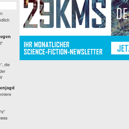
in
dlich
iegen
d“
”, die
der
TV
nenjagd
remiere
my“
h was