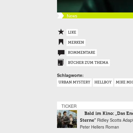
News
LIKE
MERKEN
KOMMENTARE
BÜCHER ZUM THEMA
Schlagworte:
URBAN MYSTERY
HELLBOY
MIKE MI
TICKER
Bald im Kino: „Das En
Ridley Scotts Adap
Sterne“
Peter Hellers Roman