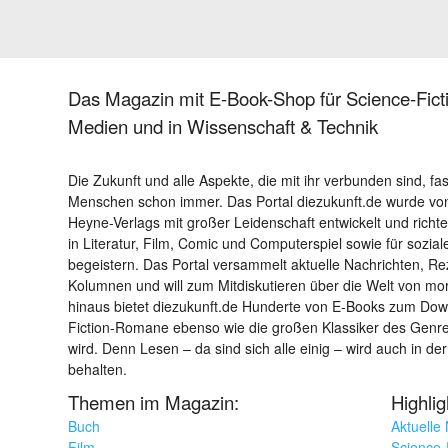
Das Magazin mit E-Book-Shop für Science-Ficti
Medien und in Wissenschaft & Technik
Die Zukunft und alle Aspekte, die mit ihr verbunden sind, fa
Menschen schon immer. Das Portal diezukunft.de wurde von
Heyne-Verlags mit großer Leidenschaft entwickelt und richtet 
in Literatur, Film, Comic und Computerspiel sowie für sozia
begeistern. Das Portal versammelt aktuelle Nachrichten, R
Kolumnen und will zum Mitdiskutieren über die Welt von m
hinaus bietet diezukunft.de Hunderte von E-Books zum Down
Fiction-Romane ebenso wie die großen Klassiker des Genres 
wird. Denn Lesen – da sind sich alle einig – wird auch in der
behalten.
Themen im Magazin:
Highli
Buch
Aktuelle
Film
Science-F