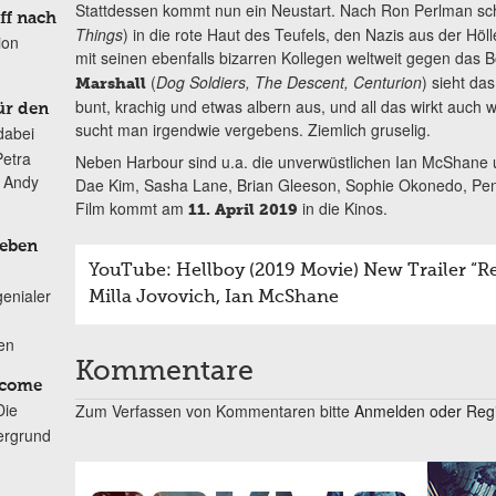
Stattdessen kommt nun ein Neustart. Nach Ron Perlman schl
ff nach
Things
) in die rote Haut des Teufels, den Nazis aus der H
ion
mit seinen ebenfalls bizarren Kollegen weltweit gegen das B
(
Dog Soldiers, The Descent, Centurion
) sieht da
Marshall
bunt, krachig und etwas albern aus, und all das wirkt auch 
ür den
sucht man irgendwie vergebens. Ziemlich gruselig.
dabei
Petra
Neben Harbour sind u.a. die unverwüstlichen Ian McShane u
n Andy
Dae Kim, Sasha Lane, Brian Gleeson, Sophie Okonedo, Penelo
Film kommt am
in die Kinos.
11. April 2019
Leben
YouTube: Hellboy (2019 Movie) New Trailer “R
genialer
Milla Jovovich, Ian McShane
ten
Kommentare
lcome
Die
Zum Verfassen von Kommentaren bitte
Anmelden oder Regis
ergrund