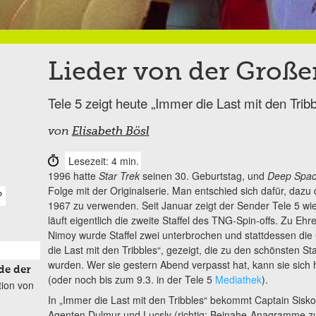
Lieder von der Große
Tele 5 zeigt heute „Immer die Last mit den Tribb
von
Elisabeth Bösl
Lesezeit: 4 min.
1996 hatte
Star Trek
seinen 30. Geburtstag, und
Deep Spac
Folge mit der Originalserie. Man entschied sich dafür, dazu
P
1967 zu verwenden. Seit Januar zeigt der Sender Tele 5 wi
läuft eigentlich die zweite Staffel des TNG-Spin-offs. Zu Eh
Nimoy wurde Staffel zwei unterbrochen und stattdessen die 
die Last mit den Tribbles“, gezeigt, die zu den schönsten Sta
wurden. Wer sie gestern Abend verpasst hat, kann sie sich
de der
(oder noch bis zum 9.3. in der Tele 5
Mediathek
).
tion von
In „Immer die Last mit den Tribbles“ bekommt Captain Si
Agenten Dulmur und Lucsly (richtig: Beinahe-Anagramme 