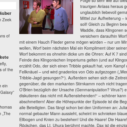
Folge so sehr wie auf die
traurigen Anlass heraus g
unglaublich liebevoll gem
Räuber
Mittel zur Aufheiterung – 
on Zeek
soll! Gleich zu Beginn bes
Waddle, dass Klingonen sc
ans of
versichern daraufhin Worf
mit einem Hauch Flieder gerne mögen würden – nur um Min
wollen, Worf beim nächsten Mal ein Kompliment über seinen
Worf bekommt es ohnehin dicke um die Ohren: Auf K 7 sind di
kete
Feinde des Klingonischen Imperiums gelten (und auf Klingon
fly,
erzählt Odo, der sich einen Tribble gekauft hat, vom Kampf
 of the
Fellknäuel – und wird gnadenlos von Odo aufgezogen („We
Tribble-Jagd gesungen?“). Außerdem sehen sich die Zeitrei
gegenüber, die den markanten Stirnkamm noch nicht tragen
 ein
O’Brien bezüglich der Ursache (Genmanipulation? Virus?) e
e Galaxy”
diskutieren das nicht mit Außenstehenden!“ – schöner kann
abschmettern! Aber die Höhepunkte der Episode ist die Bege
homas
alle Beteiligten. Das fängt schon bei den Uniformen an: Juli
normal gebauter Mann aussieht, scheint im schnieken blau
n „The
Ellbogen und Knien zu bestehen! Und die Haare! Die Haare!)
Röckchen, das Lt. Uhura berühmt machte. Dax ist die einzige