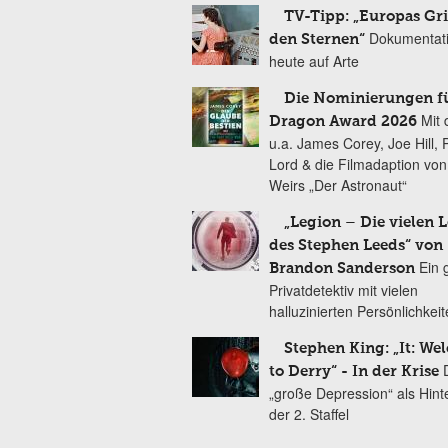
TV-Tipp: „Europas Gri
Dokumentat
den Sternen“
heute auf Arte
Die Nominierungen f
Mit 
Dragon Award 2026
u.a. James Corey, Joe Hill, 
Lord & die Filmadaption vo
Weirs „Der Astronaut“
„Legion – Die vielen 
des Stephen Leeds“ von
Ein 
Brandon Sanderson
Privatdetektiv mit vielen
halluzinierten Persönlichkei
Stephen King: „It: We
to Derry“ - In der Krise
„große Depression“ als Hint
der 2. Staffel