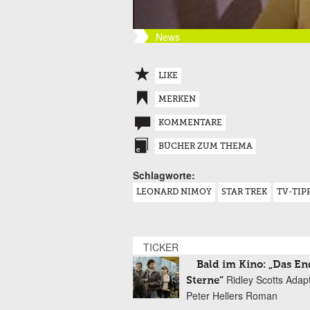
News
LIKE
MERKEN
KOMMENTARE
BÜCHER ZUM THEMA
Schlagworte:
LEONARD NIMOY
STAR TREK
TV-TIP
TICKER
Bald im Kino: „Das En
Ridley Scotts Adap
Sterne“
Peter Hellers Roman