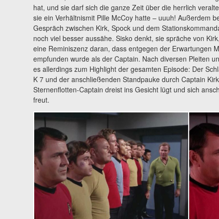
hat, und sie darf sich die ganze Zeit über die herrlich veral
sie ein Verhältnismit Pille McCoy hatte – uuuh! Außerdem be
Gespräch zwischen Kirk, Spock und dem Stationskommandant
noch viel besser aussähe. Sisko denkt, sie spräche von Kirk
eine Reminiszenz daran, dass entgegen der Erwartungen Mr.
empfunden wurde als der Captain. Nach diversen Pleiten un
es allerdings zum Highlight der gesamten Episode: Der Schl
K 7 und der anschließenden Standpauke durch Captain Kirk,
Sternenflotten-Captain dreist ins Gesicht lügt und sich ansc
freut.