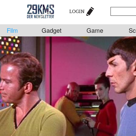
LOGIN
Film
Gadget
Game
Sc