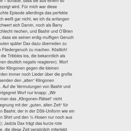
se – schade, dass sie aus einem so
ezeigt wird. Für mich war diese
achte Episode allerdings das perfekte
ich weiß gar nicht, wo ich da anfangen
chwert sich Darvin, noch als Barry
hlecht riechen, und Bashir und O’Brien
, dass sie seinen erdig-muffigen Geruch
uten später Dax dazu überreden zu
 Fliedergeruch zu machen. Köstlich!
e Tribbles los, die bekanntlich als
en deutlich negativ reagieren). Worf
 der Klingonen gegen die kleinen
rden immer noch Lieder über die große
senden den „alten“ Klingonen
. Auf die Vermutungen von Bashir und
ntgegnet Worf nur knapp: „Wir
 man das „Klingonen-Rätsel“ nicht
gnung mit der „guten, alten Zeit“ für
an Bashir, der in der DS9-Uniform wie ein
en Shirt und den ¾-Hosen nur noch aus
; Jadzia Dax trägt das kurze rote
, die diese Zeit persönlich miterlebt