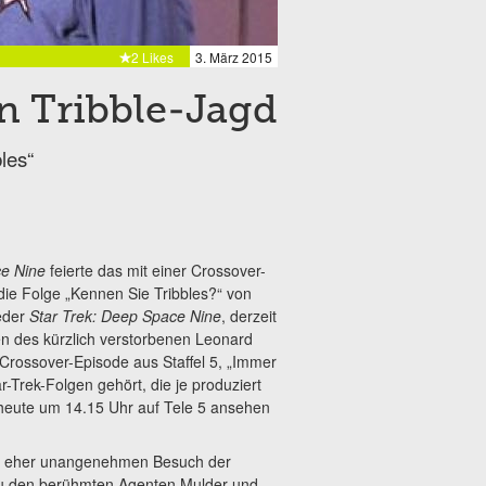
2 Likes
3. März 2015
n Tribble-Jagd
les“
e Nine
feierte das mit einer Crossover-
 die Folge „Kennen Sie Tribbles?“ von
eder
Star Trek: Deep Space Nine
, derzeit
ren des kürzlich verstorbenen Leonard
Crossover-Episode aus Staffel 5, „Immer
r-Trek-Folgen gehört, die je produziert
 heute um 14.15 Uhr auf Tele 5 ansehen
sko eher unangenehmen Besuch der
zu den berühmten Agenten Mulder und