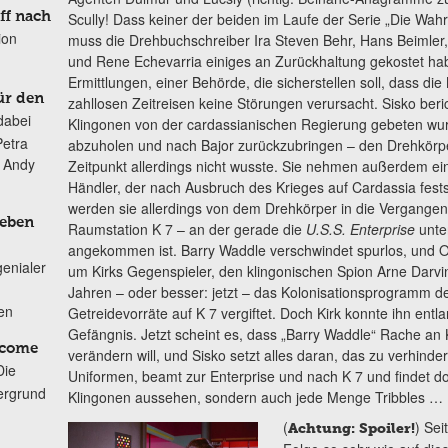
ff nach
Scully! Dass keiner der beiden im Laufe der Serie „Die Wahr
ion
muss die Drehbuchschreiber Ira Steven Behr, Hans Beimler,
und Rene Echevarria einiges an Zurückhaltung gekostet hab
Ermittlungen, einer Behörde, die sicherstellen soll, dass die 
ür den
zahllosen Zeitreisen keine Störungen verursacht. Sisko beric
dabei
Klingonen von der cardassianischen Regierung gebeten wur
Petra
abzuholen und nach Bajor zurückzubringen – den Drehkörpe
n Andy
Zeitpunkt allerdings nicht wusste. Sie nehmen außerdem ei
Händler, der nach Ausbruch des Krieges auf Cardassia fest
werden sie allerdings von dem Drehkörper in die Vergangenh
Leben
Raumstation K 7 – an der gerade die
U.S.S. Enterprise
unte
angekommen ist. Barry Waddle verschwindet spurlos, und Odo
genialer
um Kirks Gegenspieler, den klingonischen Spion Arne Darvin,
Jahren – oder besser: jetzt – das Kolonisationsprogramm de
ten
Getreidevorräte auf K 7 vergiftet. Doch Kirk konnte ihn entl
Gefängnis. Jetzt scheint es, dass „Barry Waddle“ Rache an K
lcome
verändern will, und Sisko setzt alles daran, das zu verhindern
Die
Uniformen, beamt zur Enterprise und nach K 7 und findet dor
ergrund
Klingonen aussehen, sondern auch jede Menge Tribbles …
(
) Sei
Achtung: Spoiler!