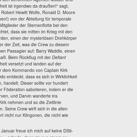
heit ist irgendwo da draußen!“ sagt,
 Robert Hewitt Wolfe, Ronald D. Moore
en!) von der Abteilung für temporale
Mitglieder der Sternenflotte bei den
htet, dass sie mitten im Krieg mit den
den, einen der mysteriösen Drehkörper
r der Zeit, was die Crew zu diesem
nen Passagier auf: Barry Waddle, einen
saß. Beim Rückflug mit der
Defiant
eit versetzt und landen auf der
r dem Kommando von Captain Kirk
 entdeckt, dass es sich in Wirklichkeit
 handelt. Dieser sollte vor hundert
r Föderation sabotieren, indem er die
arven, und Darvin wanderte ins
irk nehmen und so die Zeitlinie
. Seine Crew wirft sich in die alten
t nicht nur Klingonen, die nicht wie
t Januar freue ich mich auf keine DS9-