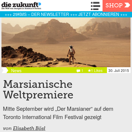
Navigation
SHOP
+++ 29KMS – DER NEWSLETTER +++ JETZT ABONNIEREN +++
News
1
1 Likes
30. Juli 2015
Marsianische
Weltpremiere
Mitte September wird „Der Marsianer“ auf dem
Toronto International Film Festival gezeigt
von
Elisabeth Bösl