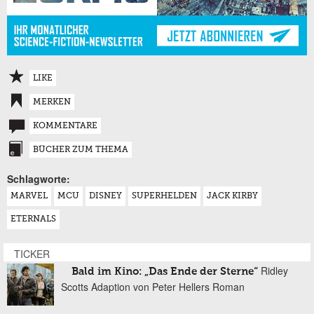
LIKE
MERKEN
KOMMENTARE
BÜCHER ZUM THEMA
Schlagworte:
MARVEL
MCU
DISNEY
SUPERHELDEN
JACK KIRBY
ETERNALS
TICKER
Ridley
Bald im Kino: „Das Ende der Sterne“
Scotts Adaption von Peter Hellers Roman