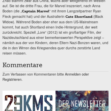
Zhao stammt zwar aus China, wuchs aber weitgehend im Westen
auf. Sie ist die dritte Frau, die für Marvel inszeniert, nach Anna
Boden (die „
“ mit ihrem Langzeitpartner Ryan
Captain Marvel
Fleck gemacht hat) und der Australierin
(Black
Cate Shortland
Widow). Während Boden aber eher aus dem US-Mainstream
kommt, hat auch Shortland einen Indie-Hintergrund, der weit
zurückreicht. Speziell „Lore“ (2012) ist ein großartiger Film, der
Nazideutschland aus einer bemerkenswerten Perspektive zeigt –
nämlich aus der von Kindern, deren Eltern Nazi-Bonzen waren, und
die in den Wirren des Kriegsendes quer durchs zerstörte Land
reisen müssen.
Kommentare
Zum Verfassen von Kommentaren bitte
Anmelden oder
Registrieren.