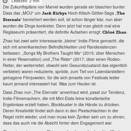
Lesezeit: 2 min.
Die Zukunftspläne von Marvel wurden gerade ein bisschen bunter.
Dass das „MCU“ um
Hoch-Kitsch-Götter-Saga „
Jack Kirbys
The
“ bereichert werden soll, ist schon länger klar, nun aber
Eternals
wurden die Dinge konkreter. Denn jetzt hat man gleich mal eine
Regisseurin präsentiert, die definitiv Aufsehen erregt:
.
Chloé Zhao
Zhao hat zwei sehr interessante „kleine“ Indie-Filme gemacht, die
sich mit amerikanischen Befindlichkeiten und Randexistenzen
befassen. „Songs My Brothers Taught Me“ (2015; über Menschen
in einer Reservation) und „The Rider“ (2017; über einen Rodeo-
Reiter, der weiterreitet, obwohl sein Gesundszustand das eigentlich
verbietet) waren reduzierte, spröde, zum Teil von Laiendarstellern
getragene Filmjuwelen, für die sich jenseits von Festivals leider
kaum jemand interessiert hat. Was zum Heulen ist.
Dass Zhao nun „The Eternals“ anvertraut wird, passt zur Tendenz,
Indie-Filmemachern, die mit Mini-Etats feine künstlerische
Ergebnisse erzielt haben, Blockbuster in die Hände zu drücken.
Deren Kreativität findet sich dann in den Pixelschlachten in der
Regel nicht wieder, und man muss kein Zyniker sein um zu ahnen,
dass das auch nie die Absicht hinter dem Engagement war.