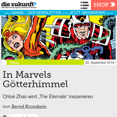
Navigation
SHOP
+++ 29KMS – DER NEWSLETTER +++ JETZT ABONNIEREN +++
News
22. September 2018
In Marvels
Götterhimmel
Chloé Zhao wird „The Eternals“ inszenieren
von
Bernd Kronsbein