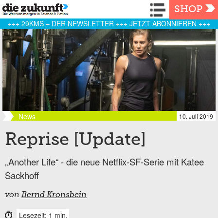
Navigation
SHOP
+++ 29KMS – DER NEWSLETTER +++ JETZT ABONNIEREN +++
News
10. Juli 2019
Reprise [Update]
„Another Life“ - die neue Netflix-SF-Serie mit Katee
Sackhoff
von
Bernd Kronsbein
Lesezeit: 1 min.