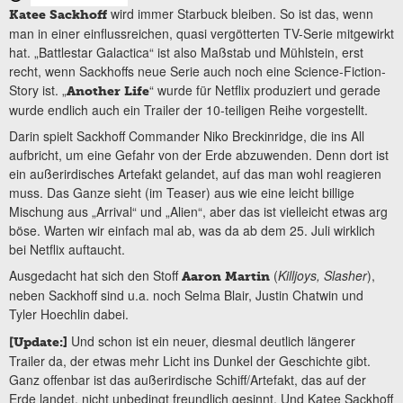
wird immer Starbuck bleiben. So ist das, wenn
Katee Sackhoff
man in einer einflussreichen, quasi vergötterten TV-Serie mitgewirkt
hat. „Battlestar Galactica“ ist also Maßstab und Mühlstein, erst
recht, wenn Sackhoffs neue Serie auch noch eine Science-Fiction-
Story ist. „
“ wurde für Netflix produziert und gerade
Another Life
wurde endlich auch ein Trailer der 10-teiligen Reihe vorgestellt.
Darin spielt Sackhoff Commander Niko Breckinridge, die ins All
aufbricht, um eine Gefahr von der Erde abzuwenden. Denn dort ist
ein außerirdisches Artefakt gelandet, auf das man wohl reagieren
muss. Das Ganze sieht (im Teaser) aus wie eine leicht billige
Mischung aus „Arrival“ und „Alien“, aber das ist vielleicht etwas arg
böse. Warten wir einfach mal ab, was da ab dem 25. Juli wirklich
bei Netflix auftaucht.
Ausgedacht hat sich den Stoff
(
Killjoys, Slasher
),
Aaron Martin
neben Sackhoff sind u.a. noch Selma Blair, Justin Chatwin und
Tyler Hoechlin dabei.
Und schon ist ein neuer, diesmal deutlich längerer
[Update:]
Trailer da, der etwas mehr Licht ins Dunkel der Geschichte gibt.
Ganz offenbar ist das außerirdische Schiff/Artefakt, das auf der
Erde landet, nicht unbedingt freundlich gesinnt. Und Katee Sackhoff