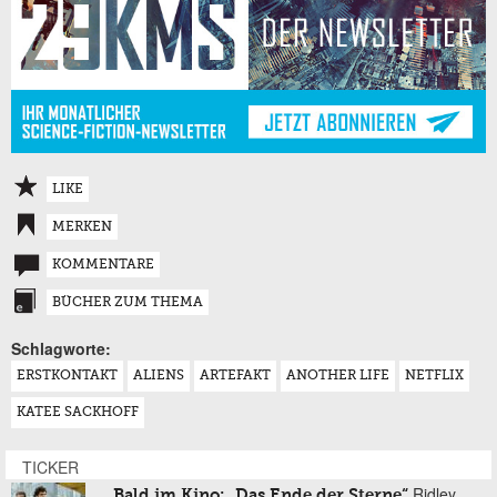
LIKE
MERKEN
KOMMENTARE
BÜCHER ZUM THEMA
Schlagworte:
ERSTKONTAKT
ALIENS
ARTEFAKT
ANOTHER LIFE
NETFLIX
KATEE SACKHOFF
TICKER
Ridley
Bald im Kino: „Das Ende der Sterne“