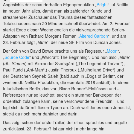
Angesichts der schauderhaften Eigenproduktion „
Bright
“ tut Netflix
im neuen Jahr alles, damit man als zahlender Kunde und
streamender Zuschauer das Trauma dieses fantastischen
Totalschadens nach 20 Minuten schnell überwindet: Am 2. Februar
startet Ende dieser Woche endlich die vielversprechende Serien-
Adaption von Richard Morgans Roman „
Altered Carbon
“, und am
23. Februar folgt „Mute“, der neue SF-Film von Duncan Jones.
Der Sohn von David Bowie brachte uns als Regisseur „
Moon
“,
„
Source Code
“ und „Warcraft: The Beginning“. Und nun also „Mute“
(
dt.: Stumm
) mit Alexander Skarsgård („The Legend of Tarzan“),
Paul Rudd („Ant-Man“,) Justin Theroux („Mulholland Drive“) und
der Deutschen Seyneb Saleh (bald auch in „Dogs of Berlin“, der
zweiten dt. Netflix-Produktion, die ebenfalls 2018 anläuft). In einem
futuristischen Berlin, das vor „Blade Runner“-Einflüssen und -
Referenzen nur so leuchtet, sucht ein stummer Barkeeper, der
ordentlich zulangen kann, seine verschwundene Freundin – und
legt sich dafür mit fiesen Typen an. Doch weil Jones eben Jones ist,
steckt da noch mehr dahinter und darin.
Das zeigt schon der erste Trailer, der einen sprachlos und angefixt
zurücklässt. 23. Februar? Ist gar nicht mehr lange hin!