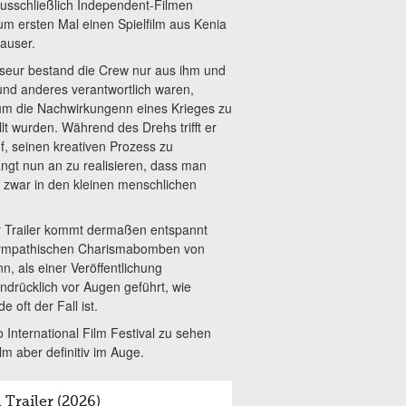
h ausschließlich Independent-Filmen
um ersten Mal einen Spielfilm aus Kenia
auser.
sseur bestand die Crew nur aus ihm und
nd anderes verantwortlich waren,
um die Nachwirkungenn eines Krieges zu
t wurden. Während des Drehs trifft er
uf, seinen kreativen Prozess zu
gt nun an zu realisieren, dass man
nd zwar in den kleinen menschlichen
der Trailer kommt dermaßen entspannt
t sympathischen Charismabomben von
n, als einer Veröffentlichung
ndrücklich vor Augen geführt, wie
e oft der Fall ist.
International Film Festival zu sehen
lm aber definitiv im Auge.
Trailer (2026)