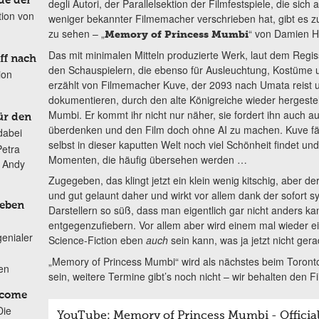
de der
degli Autori, der Parallelsektion der Filmfestspiele, die sic
tion von
weniger bekannter Filmemacher verschrieben hat, gibt es z
zu sehen – „
“ von Damien H
Memory of Princess Mumbi
Das mit minimalen Mitteln produzierte Werk, laut dem Regi
ff nach
den Schauspielern, die ebenso für Ausleuchtung, Kostüme u
ion
erzählt von Filmemacher Kuve, der 2093 nach Umata reist 
dokumentieren, durch den alte Königreiche wieder hergestell
Mumbi. Er kommt ihr nicht nur näher, sie fordert ihn auch a
ür den
überdenken und den Film doch ohne AI zu machen. Kuve fän
dabei
selbst in dieser kaputten Welt noch viel Schönheit findet u
Petra
Momenten, die häufig übersehen werden …
n Andy
Zugegeben, das klingt jetzt ein klein wenig kitschig, aber 
und gut gelaunt daher und wirkt vor allem dank der sofor
Leben
Darstellern so süß, dass man eigentlich gar nicht anders kan
entgegenzufiebern. Vor allem aber wird einem mal wieder ei
genialer
Science-Fiction eben
auch
sein kann, was ja jetzt nicht gerad
„Memory of Princess Mumbi“ wird als nächstes beim Toronto 
ten
sein, weitere Termine gibt’s noch nicht – wir behalten den Fi
lcome
Die
YouTube: Memory of Princess Mumbi - Official 