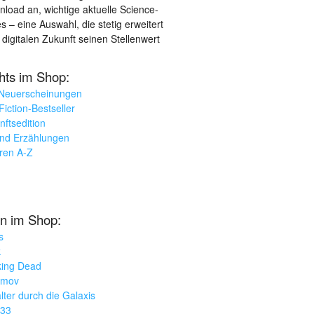
load an, wichtige aktuelle Science-
– eine Auswahl, die stetig erweitert
 digitalen Zukunft seinen Stellenwert
ghts im Shop:
 Neuerscheinungen
iction-Bestseller
nftsedition
und Erzählungen
oren A-Z
n im Shop:
s
k
king Dead
imov
lter durch die Galaxis
033