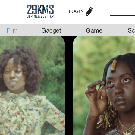
LOGIN
Film
Gadget
Game
Sc