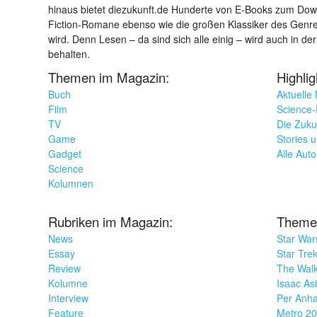
hinaus bietet diezukunft.de Hunderte von E-Books zum Down
Fiction-Romane ebenso wie die großen Klassiker des Genres 
wird. Denn Lesen – da sind sich alle einig – wird auch in der
behalten.
Themen im Magazin:
Highli
Buch
Aktuelle
Film
Science-F
TV
Die Zuku
Game
Stories 
Gadget
Alle Aut
Science
Kolumnen
Rubriken im Magazin:
Theme
News
Star War
Essay
Star Tre
Review
The Wal
Kolumne
Isaac As
Interview
Per Anha
Feature
Metro 2