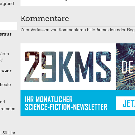
ergrund
Kommentare
Zum Verfassen von Kommentaren bitte
Anmelden oder Regis
ismus
nären
k“
euzer
 heute
ert
 fremden
1.50 Uhr