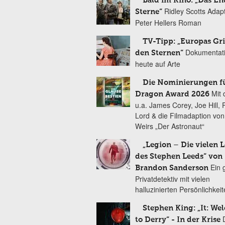
Bald im Kino: „Das En
Ridley Scotts Adap
Sterne“
Peter Hellers Roman
TV-Tipp: „Europas Gri
Dokumentat
den Sternen“
heute auf Arte
Die Nominierungen f
Mit 
Dragon Award 2026
u.a. James Corey, Joe Hill, 
Lord & die Filmadaption vo
Weirs „Der Astronaut“
„Legion – Die vielen 
des Stephen Leeds“ von
Ein 
Brandon Sanderson
Privatdetektiv mit vielen
halluzinierten Persönlichkei
Stephen King: „It: We
to Derry“ - In der Krise