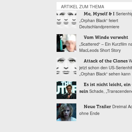
ARTIKEL ZUM THEMA
Serienhi
Me, Myself & I
„Orphan Black“ feiert
Deutschlandpremiere
Vom Winde verweht
„Scattered“ – Ein Kurzfilm 
MacLeods Short Story
W
Attack of the Clones
jetzt schon den US-Serienhi
„Orphan Black“ sehen kann
Es ist nicht leicht, ein
Schade, „Transcenden
sein
Dreimal Ac
Neue Trailer
ohne Ende