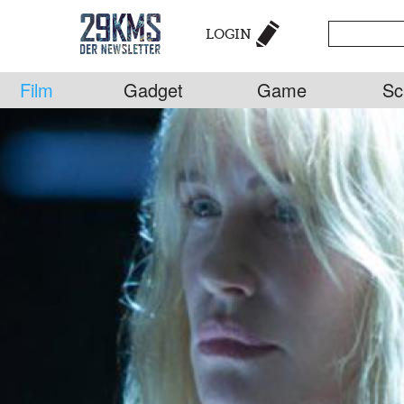
LOGIN
Film
Gadget
Game
Sc