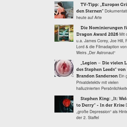
TV-Tipp: „Europas Gri
Dokumentat
den Sternen“
heute auf Arte
Die Nominierungen f
Mit 
Dragon Award 2026
u.a. James Corey, Joe Hill, 
Lord & die Filmadaption vo
Weirs „Der Astronaut“
„Legion – Die vielen 
des Stephen Leeds“ von
Ein 
Brandon Sanderson
Privatdetektiv mit vielen
halluzinierten Persönlichkei
Stephen King: „It: We
to Derry“ - In der Krise
„große Depression“ als Hint
der 2. Staffel