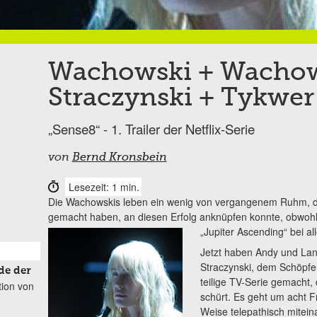
Wachowski + Wachow
Straczynski + Tykwer
„Sense8“ - 1. Trailer der Netflix-Serie
von
Bernd Kronsbein
Lesezeit: 1 min.
Die Wachowskis leben ein wenig von vergangenem Ruhm, da k
gemacht haben, an diesen Erfolg anknüpfen konnte, obwohl
„Jupiter Ascending“
bei a
Jetzt haben Andy und La
Straczynski, dem Schöpfer 
de der
teilige TV-Serie gemacht,
tion von
schürt. Es geht um acht Fr
Weise telepathisch mitei