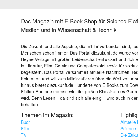
Das Magazin mit E-Book-Shop für Science-Ficti
Medien und in Wissenschaft & Technik
Die Zukunft und alle Aspekte, die mit ihr verbunden sind, fa
Menschen schon immer. Das Portal diezukunft.de wurde von
Heyne-Verlags mit großer Leidenschaft entwickelt und richtet 
in Literatur, Film, Comic und Computerspiel sowie für sozia
begeistern. Das Portal versammelt aktuelle Nachrichten, R
Kolumnen und will zum Mitdiskutieren über die Welt von m
hinaus bietet diezukunft.de Hunderte von E-Books zum Down
Fiction-Romane ebenso wie die großen Klassiker des Genres 
wird. Denn Lesen – da sind sich alle einig – wird auch in der
behalten.
Themen im Magazin:
Highli
Buch
Aktuelle
Film
Science-F
TV
Die Zuku