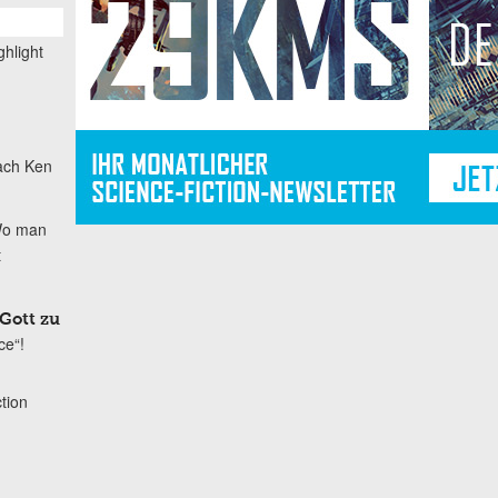
ghlight
nach Ken
o man
t
 Gott zu
ce“!
tion