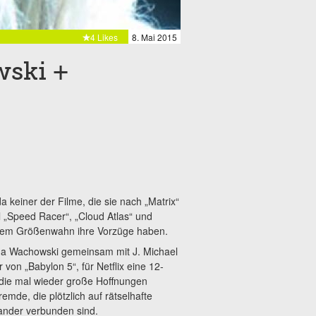
4 Likes
8. Mai 2015
ski +
einer der Filme, die sie nach „Matrix“
 „Speed Racer“, „Cloud Atlas“ und
llem Größenwahn ihre Vorzüge haben.
na Wachowski gemeinsam mit J. Michael
von „Babylon 5“, für Netflix eine 12-
 die mal wieder große Hoffnungen
emde, die plötzlich auf rätselhafte
nander verbunden sind.