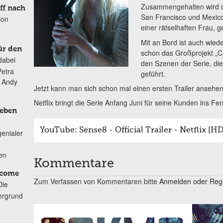
Zusammengehalten wird di
ff nach
San Francisco und Mexico 
ion
einer rätselhaften Frau, 
Mit an Bord ist auch wie
ür den
schon das Großprojekt „C
dabei
den Szenen der Serie, die 
Petra
geführt.
n Andy
Jetzt kann man sich schon mal einen ersten Trailer ansehen
Netflix bringt die Serie Anfang Juni für seine Kunden ins Fe
Leben
YouTube: Sense8 - Official Trailer - Netflix [HD
genialer
ten
Kommentare
lcome
Zum Verfassen von Kommentaren bitte
Anmelden oder Regis
Die
ergrund