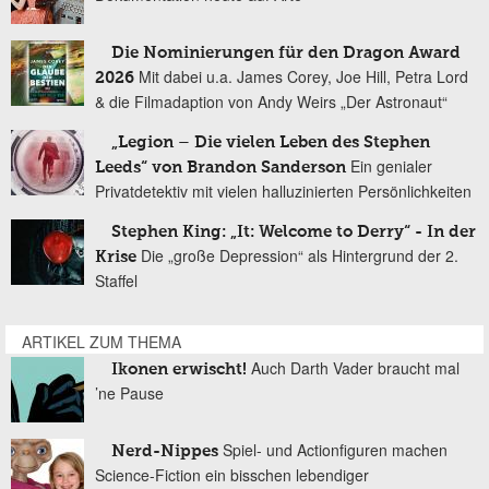
Die Nominierungen für den Dragon Award
Mit dabei u.a. James Corey, Joe Hill, Petra Lord
2026
& die Filmadaption von Andy Weirs „Der Astronaut“
„Legion – Die vielen Leben des Stephen
Ein genialer
Leeds“ von Brandon Sanderson
Privatdetektiv mit vielen halluzinierten Persönlichkeiten
Stephen King: „It: Welcome to Derry“ - In der
Die „große Depression“ als Hintergrund der 2.
Krise
Staffel
ARTIKEL ZUM THEMA
Auch Darth Vader braucht mal
Ikonen erwischt!
’ne Pause
Spiel- und Actionfiguren machen
Nerd-Nippes
Science-Fiction ein bisschen lebendiger