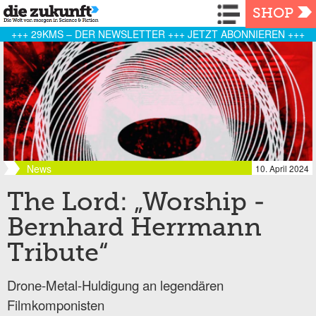
Navigation
SHOP
+++ 29KMS – DER NEWSLETTER +++ JETZT ABONNIEREN +++
News
10. April 2024
The Lord: „Worship -
Bernhard Herrmann
Tribute“
Drone-Metal-Huldigung an legendären
Filmkomponisten