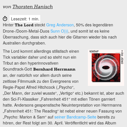
von
Thorsten Hanisch
Lesezeit: 1 min.
Hinter
steckt
Greg Anderson
, 50% des legendären
The Lord
Drone-/Doom-Metal-Duos
Sunn O)))
, und somit ist es keine
Überraschung, dass sich auch hier die Gitarren wieder bis nach
Australien durchgraben.
The Lord kommt allerdings stilistisch einen
Tick variabler daher und so steht nun ein
Tribut an den hyperinnovativen
Soundtrack-Gott
Bernhard Herrmann
an, der natürlich vor allem durch seine
zeitlose Filmmusik zu den Evergreens von
Regie-Papst Alfred Hitchcock („Psycho“,
„Der Mann, der zuviel wusste“, „Vertigo“ etc.) bekannt ist, aber auch
den Sci-Fi-Klassiker „Fahrenheit 451“ mit edlen Tönen garniert
hatte. Andersons gespenstische Neuinterpretation von Herrmanns
„Fahrenheit 451: The Reading“ ist nebst einer neuen Fassung von
„Psycho: Marion & Sam“ auf
seiner Bandcamp-Seite
bereits zu
hören, der Rest folgt am 30. April. Veröffentlicht wird das Album