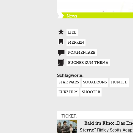
News
LIKE
MERKEN
KOMMENTARE
BÜCHER ZUM THEMA
Schlagworte:
STAR WARS
SQUADRONS
HUNTED
KURZFILM
SHOOTER
TICKER
Bald im Kino: „Das En
Ridley Scotts Adap
Sterne“