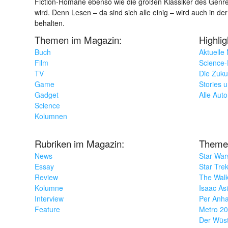
Fiction-Romane ebenso wie die großen Klassiker des Genres 
wird. Denn Lesen – da sind sich alle einig – wird auch in der
behalten.
Themen im Magazin:
Highli
Buch
Aktuelle
Film
Science-F
TV
Die Zuku
Game
Stories 
Gadget
Alle Aut
Science
Kolumnen
Rubriken im Magazin:
Theme
News
Star War
Essay
Star Tre
Review
The Wal
Kolumne
Isaac As
Interview
Per Anha
Feature
Metro 2
Der Wüs