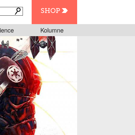
SHOP
ience
Kolumne