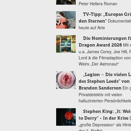
Peter Hellers Roman
TV-Tipp: „Europas Gri
Dokumentat
den Sternen“
heute auf Arte
Die Nominierungen f
Mit 
Dragon Award 2026
u.a. James Corey, Joe Hill, 
Lord & die Filmadaption vo
Weirs „Der Astronaut“
„Legion – Die vielen 
des Stephen Leeds“ von
Ein 
Brandon Sanderson
Privatdetektiv mit vielen
halluzinierten Persönlichkei
Stephen King: „It: We
to Derry“ - In der Krise
„große Depression“ als Hint
der 2. Staffel