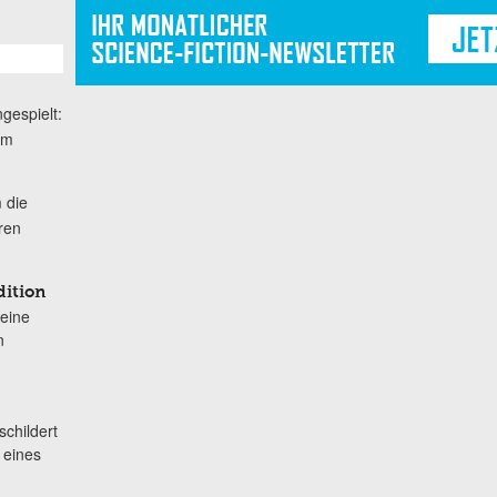
gespielt:
em
 die
hren
dition
meine
n
childert
 eines