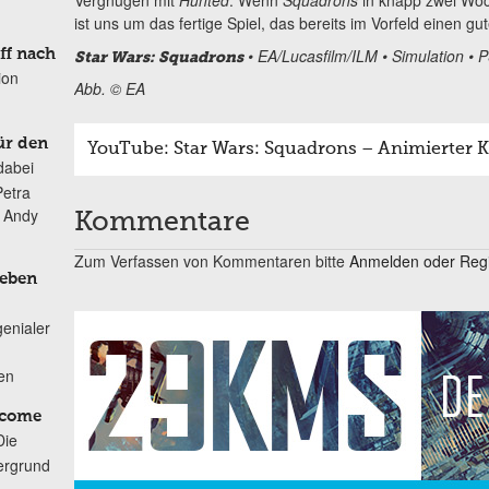
Vergnügen mit
Hunted
. Wenn
Squadrons
in knapp zwei Woch
ist uns um das fertige Spiel, das bereits im Vorfeld einen g
• EA/Lucasfilm/ILM • Simulation •
ff nach
Star Wars:
Squadrons
ion
Abb. © EA
ür den
YouTube: Star Wars: Squadrons – Animierter 
dabei
Petra
n Andy
Kommentare
Zum Verfassen von Kommentaren bitte
Anmelden oder Regis
Leben
genialer
ten
lcome
Die
ergrund