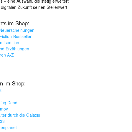
– eine Auswahl, die stetig erweitert
 digitalen Zukunft seinen Stellenwert
ghts im Shop:
 Neuerscheinungen
iction-Bestseller
nftsedition
und Erzählungen
oren A-Z
n im Shop:
s
k
king Dead
imov
lter durch die Galaxis
033
tenplanet