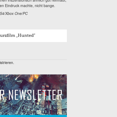
en inszenatorisch ähnlich gut reinhaut,
uten Eindruck machte, nicht bange.
 PS4/Xbox One/PC
Kurzfilm „Hunted“
trieren.