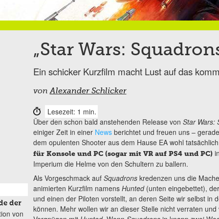
„Star Wars: Squadron
Ein schicker Kurzfilm macht Lust auf das kom
von
Alexander Schlicker
Lesezeit: 1 min.
Über den schon bald anstehenden Release von
Star Wars:
einiger Zeit in einer
News
berichtet und freuen uns – gerade
dem opulenten Shooter aus dem Hause EA wohl tatsächlic
i
für Konsole und PC (sogar mit VR auf PS4 und PC)
Imperium die Helme von den Schultern zu ballern.
Als Vorgeschmack auf
Squadrons
kredenzen uns die Macher
animierten Kurzfilm namens
Hunted
(unten eingebettet), der
und einen der Piloten vorstellt, an deren Seite wir selbst 
de der
können. Mehr wollen wir an dieser Stelle nicht verraten und
tion von