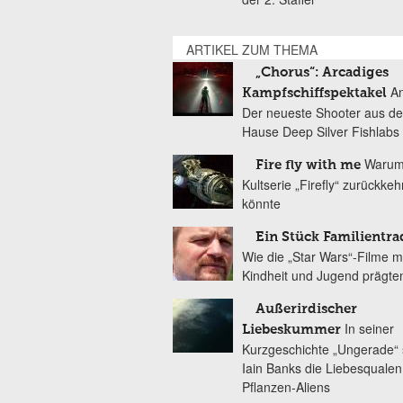
ARTIKEL ZUM THEMA
„Chorus“: Arcadiges
An
Kampfschiffspektakel
Der neueste Shooter aus d
Hause Deep Silver Fishlabs
Warum
Fire fly with me
Kultserie „Firefly“ zurückke
könnte
Ein Stück Familientra
Wie die „Star Wars“-Filme 
Kindheit und Jugend prägte
Außerirdischer
In seiner
Liebeskummer
Kurzgeschichte „Ungerade“ s
Iain Banks die Liebesqualen
Pflanzen-Aliens